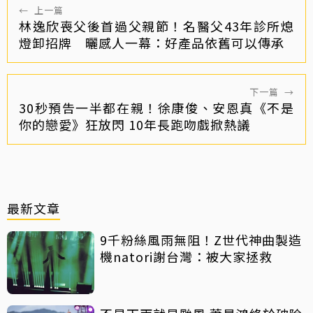
←
上一篇
林逸欣喪父後首過父親節！名醫父43年診所熄
燈卸招牌 曬感人一幕：好產品依舊可以傳承
下一篇
→
30秒預告一半都在親！徐康俊、安恩真《不是
你的戀愛》狂放閃 10年長跑吻戲掀熱議
最新文章
9千粉絲風雨無阻！Z世代神曲製造
機natori謝台灣：被大家拯救