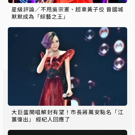
星級評論／不甩吳宗憲、超車黃子佼 曾國城
默默成為「綜藝之王」
大巨蛋開唱解封有望！市長蔣萬安點名「江
蕙復出」 經紀人回應了