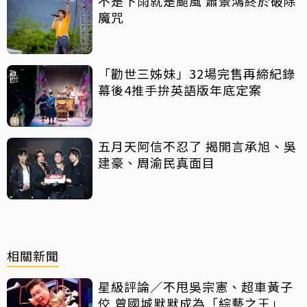
不是下雨就是颱風 蕭景鴻終於破除
魔咒
「勸世三姊妹」32場完售再締紀錄
幕後4推手拚英語版年底定案
五月天阿信不忍了 揭開言承旭、吳
建豪、周渝民真面目
相關新聞
星級評論／不甩吳宗憲、超車黃子
佼 曾國城默默成為「綜藝之王」