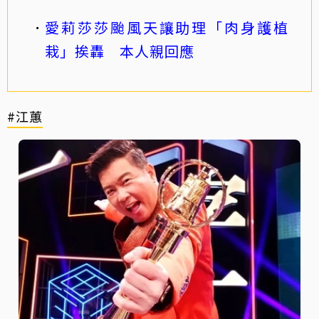
愛莉莎莎颱風天讓助理「肉身護植
栽」挨轟 本人親回應
#江蕙