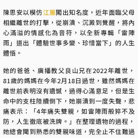
陳思安以模仿
江蕙
闖出知名度，近年面臨父母
相繼離世的打擊，從崩潰、沉澱到覺醒，將內
心滿溢的情感化為音符，以全新專輯「雷陣
雨」道出「體驗世事多變、珍惜當下」的人生
體悟。
她的爸爸、廣播教父良山兄在2022年離世，
81歲的媽媽在今年2月18日過世，雖然媽媽在
離世前表明沒有遺憾，過得心滿意足，但是生
命中的支柱陸續倒下，她崩潰到一度失聲，悲
痛表示：「4年痛失雙親，如雷陣雨般猝不及
防，人生徹底被洗牌。」在整理遺物的過程，
她總會聞到熟悉的雙親味道，完全止不住難過