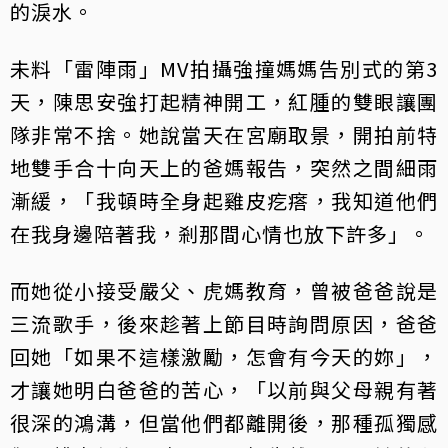
的淚水。
未料「雷陣雨」MV拍攝強撞媽媽告別式的第3
天，陳思安強打起精神開工，紅腫的雙眼讓團
隊非常不捨。她說當天在宮廟取景，開拍前特
地雙手合十向天上的爸媽報告，突然之間細雨
漸緩，「我頓時全身起雞皮疙瘩，我知道他們
在我身邊陪著我，剎那間心情也放下許多」。
而她從小接受嚴父、虎媽教育，曾被爸爸說是
三流歌手，後來趁著上節目時詢問原因，爸爸
回她「如果不這樣激勵，怎會有今天的妳」，
才讓她明白爸爸的苦心，「以前與父母親有著
很深的鴻溝，但當他們都離開後，那種孤獨感