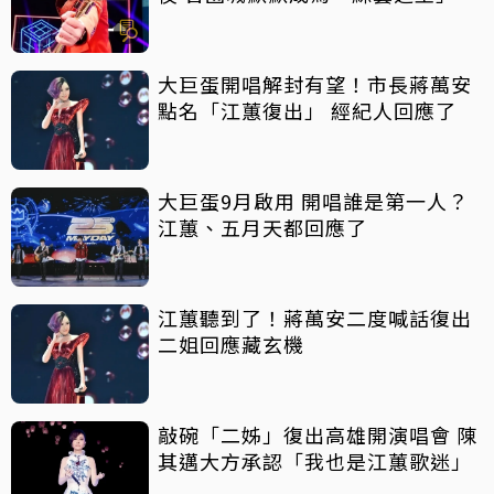
大巨蛋開唱解封有望！市長蔣萬安
點名「江蕙復出」 經紀人回應了
大巨蛋9月啟用 開唱誰是第一人？
江蕙、五月天都回應了
江蕙聽到了！蔣萬安二度喊話復出
二姐回應藏玄機
敲碗「二姊」復出高雄開演唱會 陳
其邁大方承認「我也是江蕙歌迷」