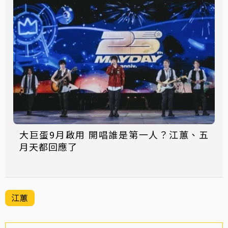
大巨蛋9月啟用 開唱誰是第一人？江蕙、五
月天都回應了
江蕙