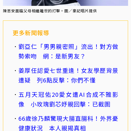
陳思安面臨父母相繼離世的打擊。圖／豪記唱片提供
更多新聞報導
劉亞仁「男男親密照」流出！對方做
勢索吻 網：是新男友？
姜厚任認愛七世重逢！女友學歷背景
遭疑 列6點反擊：你們不懂
五月天冠佑20愛女遭AI合成不雅影
像 小玫瑰劉芯妤親回擊：已截圖
66歲徐乃麟驚現大腸直腸科！外界憂
健康狀況 本人親揭真相