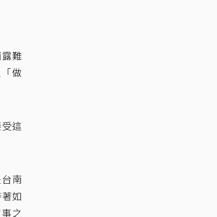
面露難
至「做
接受這
是台南
持著如
故事之