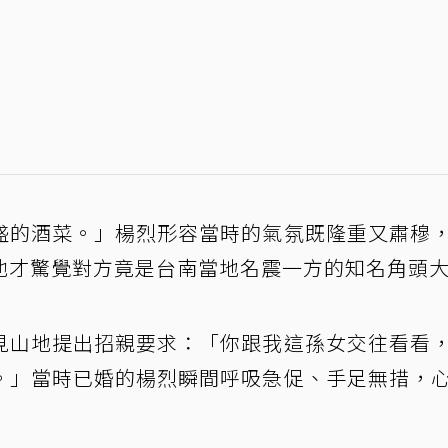
盛的酒菜。」楊烈形容當時的氣氛既隆重又肅穆
他才驚覺對方竟是台南當地名震一方的知名角頭
見山地提出招親要求：「你跟我這孫女交往看看
。」當時已婚的楊烈瞬間呼吸急促、手足無措，