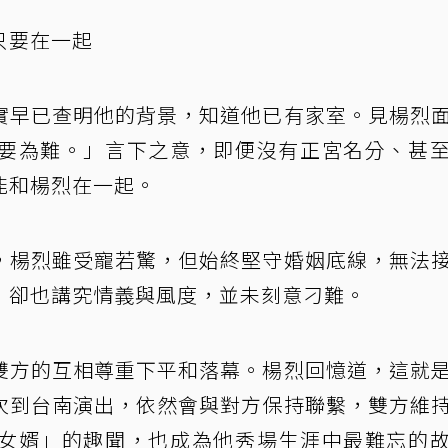
只要在一起
實早已查明他的背景，知道他已有家室。見楊烈
要為難。」言下之意，即便沒有正宮名分、甚
能和楊烈在一起。
，楊烈雖受寵若驚，但始終堅守婚姻底線，無法
，卻也講究情義與風度，並未刻意刁難。
雙方的互相尊重下平和落幕。楊烈回憶道，這就
次到台南演出，依然會與對方保持聯繫，雙方維
女婿」的趣聞，也成為他秀場生涯中最難忘的