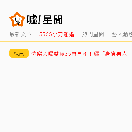
最新文章
5566小刀離婚
熱門星聞
藝人動
愷樂突曝雙寶35周早產！曬「身邊男人
快訊