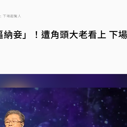
 下場超驚人
逼納妾」！遭角頭大老看上 下