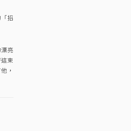
的「招
的漂亮
著這束
有他，