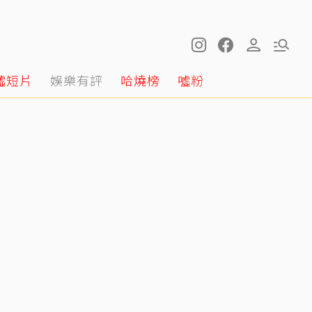
噓短片
娛樂有評
哈燒榜
噓粉