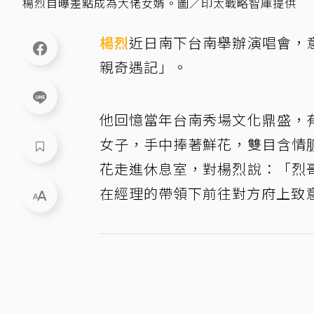
楊烈自曝差點成為大佬女婿。圖／印太戰略智庫提供
楊烈
近日南下台南舉辦演唱會，
親奇遇記」。
他回憶當年台南秀場文化鼎盛，
女子，手中捧著鮮花，雙目含情
花走進休息室，對楊烈說：「烈
在經理的帶領下前往對方府上致