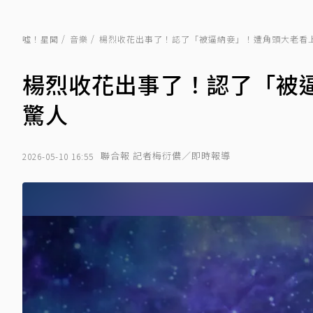
噓！星聞
音樂
楊烈收花出事了！認了「被逼納妾」！遭角頭大老看上
楊烈收花出事了！認了「被
驚人
聯合報 記者梅衍儂／即時報導
2026-05-10 16:55