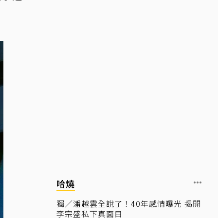
哈燒
獨／潘越雲全說了！40年感情曝光 揭開
李宗盛私下真面目