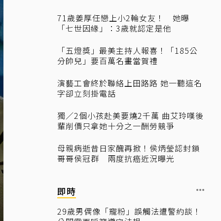
71歲姜厚任戀上小2輪女友！ 她曝
「七世因緣」：3歲就認定是他
「五燈獎」最美主持人報喜！「185公
分帥兒」要百萬名畫當賀禮
演藝工會終於聯絡上田路路 她一聽這名
字卻立刻掛電話
獨／2個小孩赴美要燒2千萬 曲艾玲嘆後
輩削價只拿她十分之一酬勞競爭
母親病逝昔日家醜再掀！侯炳瑩認封鎖
哥哥侯冠群 兩度抗癌近況曝光
即時
29歲男偶像「寵粉」誤觸法遭警約談！