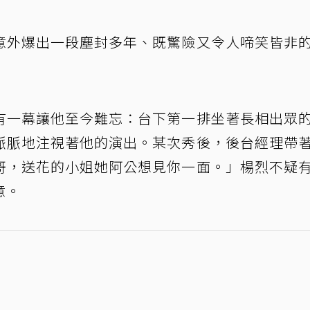
意外爆出一段塵封多年、既驚險又令人啼笑皆非
有一幕讓他至今難忘：台下第一排坐著長相出眾
脈脈地注視著他的演出。某次秀後，後台經理帶
哥，送花的小姐她阿公想見你一面。」楊烈不疑
意。