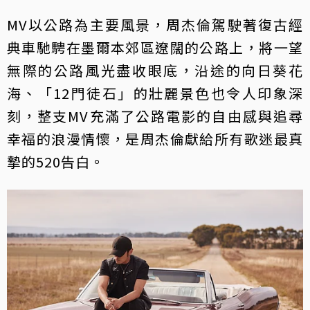
MV以公路為主要風景，周杰倫駕駛著復古經
典車馳騁在墨爾本郊區遼闊的公路上，將一望
無際的公路風光盡收眼底，沿途的向日葵花
海、「12門徒石」的壯麗景色也令人印象深
刻，整支MV充滿了公路電影的自由感與追尋
幸福的浪漫情懷，是周杰倫獻給所有歌迷最真
摯的520告白。