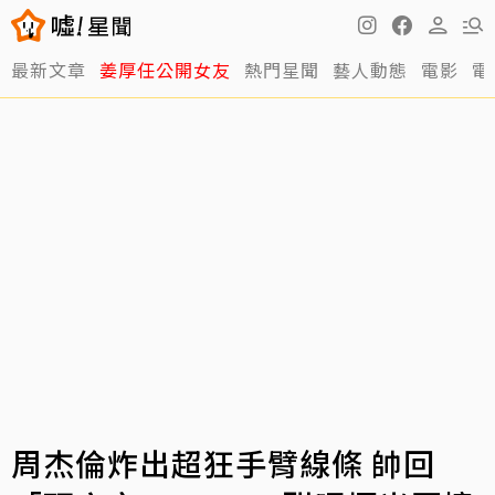
最新文章
姜厚任公開女友
熱門星聞
藝人動態
電影
電
周杰倫炸出超狂手臂線條 帥回