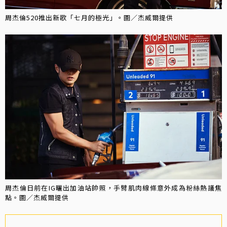
周杰倫520推出新歌「七月的極光」。圖／杰威爾提供
周杰倫日前在IG曬出加油站帥照，手臂肌肉線條意外成為粉絲熱議焦
點。圖／杰威爾提供