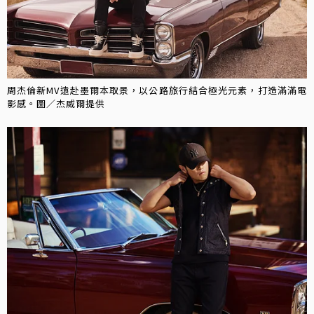
周杰倫新MV遠赴墨爾本取景，以公路旅行結合極光元素，打造滿滿電
影感。圖／杰威爾提供