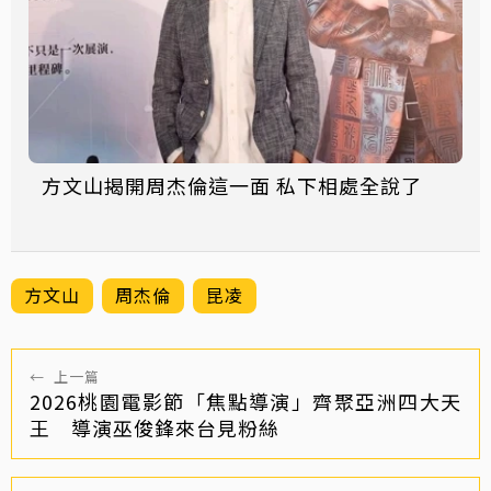
方文山揭開周杰倫這一面 私下相處全說了
方文山
周杰倫
昆凌
←
上一篇
2026桃園電影節「焦點導演」齊聚亞洲四大天
王 導演巫俊鋒來台見粉絲