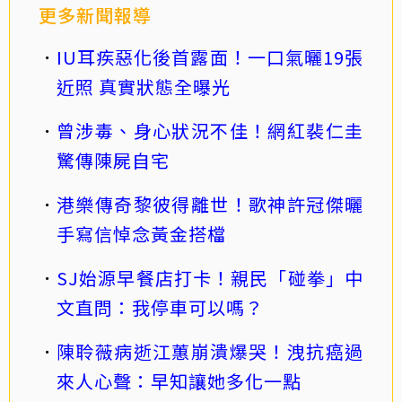
更多新聞報導
IU耳疾惡化後首露面！一口氣曬19張
近照 真實狀態全曝光
曾涉毒、身心狀況不佳！網紅裴仁圭
驚傳陳屍自宅
港樂傳奇黎彼得離世！歌神許冠傑曬
手寫信悼念黃金搭檔
SJ始源早餐店打卡！親民「碰拳」中
文直問：我停車可以嗎？
陳聆薇病逝江蕙崩潰爆哭！洩抗癌過
來人心聲：早知讓她多化一點