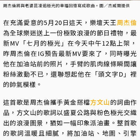
周杰倫將與老婆昆凌追極光的幸福回憶寫成歌曲。圖／杰威爾提供
在充滿愛意的5月20日這天，樂壇天王
周杰倫
為全球樂迷送上一份極致浪漫的節日禮物，最
新MV「七月的極光」在今天中午12點上架，
昨周杰倫在IG預告最新MV要來了，同時曝光
他在加油站前的照片，手臂的肌肉線條瞬間讓
粉絲激動不已，還聯想起他在「頭文字D」裡
的帥氣模樣。
這首歌是周杰倫攜手黃金搭檔
方文山
的詞曲作
品，方文山的歌詞以盛夏公路與粉色極光交織
出的浪漫圖景，猶如一幅印象派油畫。整首歌
的歌詞溫暖且細膩，將加油站、地圖、引擎