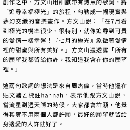
創作之中，方文山用細膩帶有詩意的歌詞，將
「追尋幸福極光」的旅程，勾勒成一幅現實與
夢幻交織的音樂畫作。方文山說：「在7月看
到極光的機率很少、很特別，就像追尋到可貴
的愛情一樣幸運！『七月的極光』象徵著愛情
裡的甜蜜與所有美好。」方文山還透露「所有
的願望我都留給你許，我知道我會在你的願望
裡。」
這兩句歌詞的想法是來自周杰倫，當時他還在
貼文豬ㄥ標註hannah，表示他跟方文山說，
當流星劃過天際的時候，大家都會許願，他覺
得其實不用兩個人都許願，最好的願望就留給
身邊愛的人許就好了。