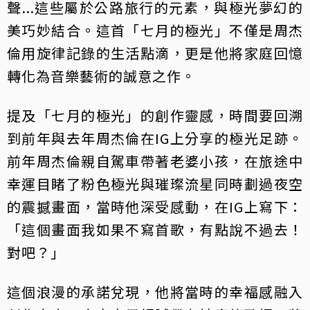
聲...這些屬於公路旅行的元素，與極光夢幻的
美巧妙結合。這首「七月的極光」不僅是周杰
倫用旋律記錄的生活點滴，更是他將家庭回憶
轉化為音樂藝術的誠意之作。
提及「七月的極光」的創作靈感，時間要回溯
到前年與去年周杰倫在IG上分享的極光足跡。
前年周杰倫親自駕車帶著老婆小孩，在旅途中
幸運目睹了粉色極光與璀璨流星同時劃過夜空
的震撼畫面，當時他深受感動，在IG上寫下：
「這個畫面我如果不寫首歌，有點說不過去！
對吧？」
這個浪漫的承諾兌現，他將當時的幸福感融入