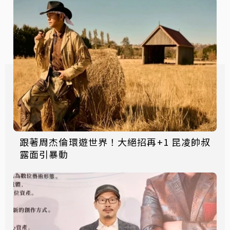
跟著周杰倫環遊世界！大絕招再+1 昆凌帥叔
露面引暴動