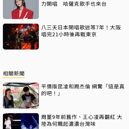
力開唱 哈薩克歌手也來台
八三夭日本開唱歌迷等7年！大阪
唱完21小時後再戰東京
相關新聞
平價版昆凌和周杰倫 網驚「這是真
的吧！」
周董9年前舊作、王心凌再翻紅 大
陸為何飄起濃濃台灣味