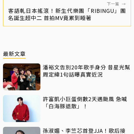
下一篇
→
客語軋日本搖滾！新生代樂團「RIBINGU」團
名誕生超中二 首拍MV竟累到睡著
最新文章
潘裕文告別20年歌手身分 昔星光幫
周定緯1句話曝真實近況
許富凱小巨蛋倒數2天遇颱風 急喊
「白海豚退散」！
孫淑媚、李竺芯首登JJA！歌后接