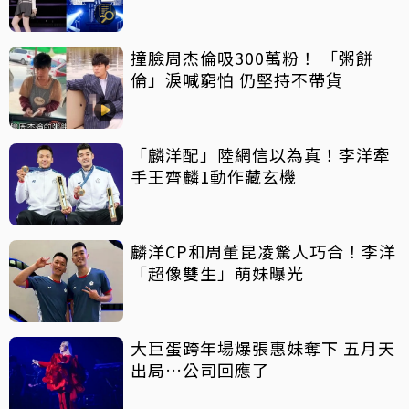
撞臉周杰倫吸300萬粉！ 「粥餅
倫」淚喊窮怕 仍堅持不帶貨
「麟洋配」陸網信以為真！李洋牽
手王齊麟1動作藏玄機
麟洋CP和周董昆凌驚人巧合！李洋
「超像雙生」萌妹曝光
大巨蛋跨年場爆張惠妹奪下 五月天
出局…公司回應了