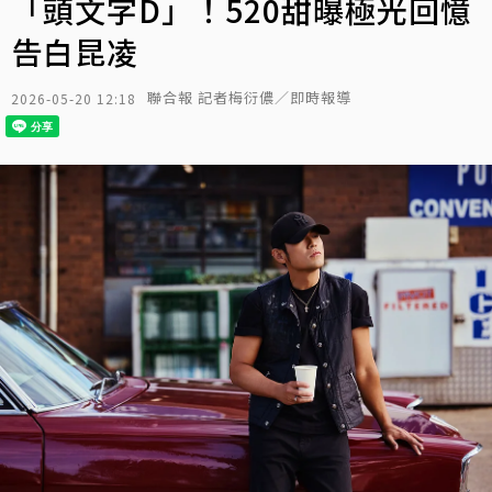
「頭文字D」！520甜曝極光回憶
告白昆凌
聯合報 記者梅衍儂／即時報導
2026-05-20 12:18