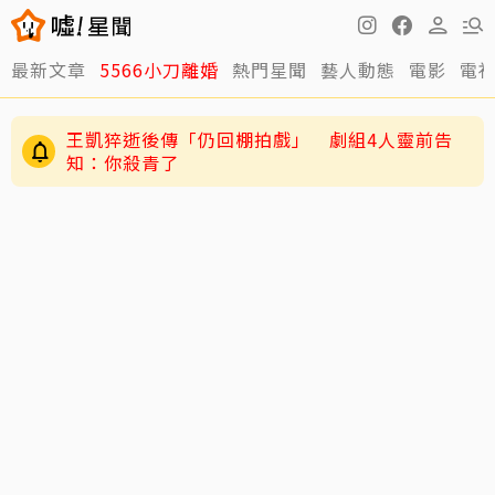
最新文章
5566小刀離婚
熱門星聞
藝人動態
電影
電
陳妍希9歲兒「小星星」長大了！正臉曝光 網
驚：陳曉縮小版
王凱猝逝後傳「仍回棚拍戲」 劇組4人靈前告
知：你殺青了