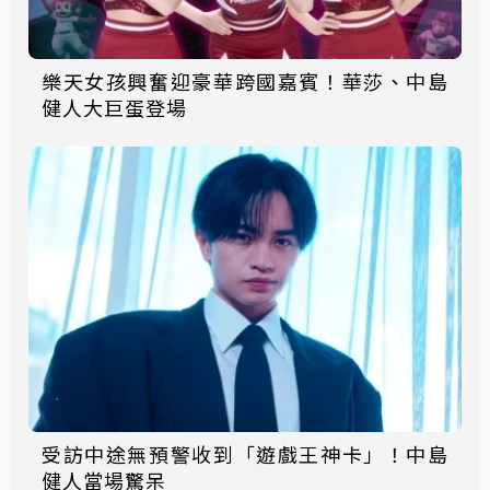
樂天女孩興奮迎豪華跨國嘉賓！華莎、中島
健人大巨蛋登場
受訪中途無預警收到「遊戲王神卡」！中島
健人當場驚呆