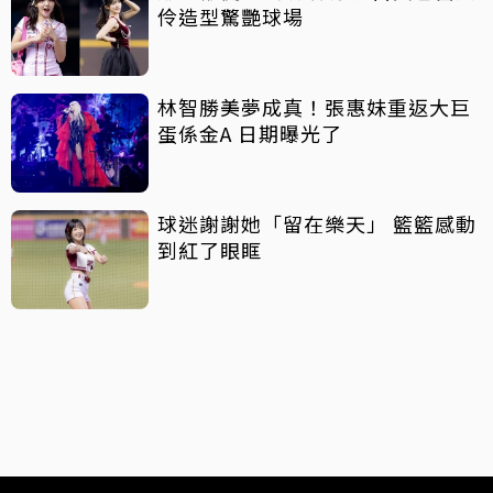
伶造型驚艷球場
林智勝美夢成真！張惠妹重返大巨
蛋係金A 日期曝光了
球迷謝謝她「留在樂天」 籃籃感動
到紅了眼眶