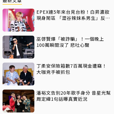
最新文章
EPEX連5年來台見台粉！白昇濃妝
現身鬧區 「澀谷辣妹系男生」反差
吸睛
巫啓賢爆「被詐騙」！一個晚上
100萬瞬間沒了 悲吐心聲
丁柔安保險箱數7百萬現金遭竊！
大咖兇手被抓包
潘裕文告別20年歌手身分 昔星光幫
周定緯1句話曝真實近況