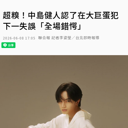
超糗！中島健人認了在大巨蛋犯
下一失誤「全場錯愕」
聯合報 記者李姿瑩／台北即時報導
2026-06-08 17:05