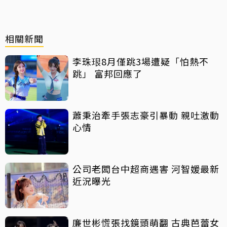
相關新聞
李珠珢8月僅跳3場遭疑「怕熱不
跳」 富邦回應了
蕭秉治牽手張志豪引暴動 親吐激動
心情
公司老闆台中超商遇害 河智媛最新
近況曝光
廉世彬慌張找鏡頭萌翻 古典芭蕾女