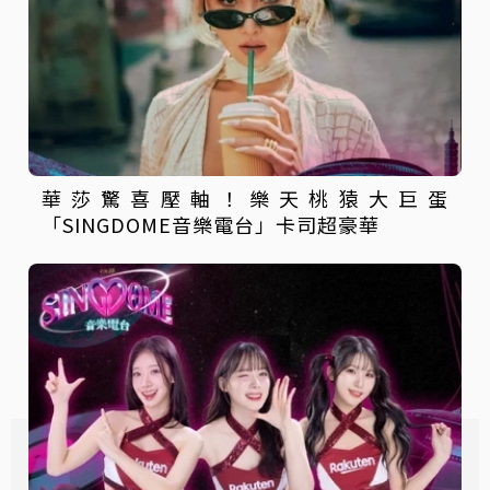
華莎驚喜壓軸！樂天桃猿大巨蛋
「SINGDOME音樂電台」卡司超豪華