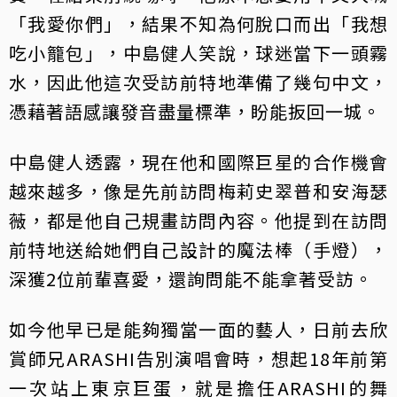
「我愛你們」，結果不知為何脫口而出「我想
吃小籠包」，中島健人笑說，球迷當下一頭霧
水，因此他這次受訪前特地準備了幾句中文，
憑藉著語感讓發音盡量標準，盼能扳回一城。
中島健人透露，現在他和國際巨星的合作機會
越來越多，像是先前訪問梅莉史翠普和安海瑟
薇，都是他自己規畫訪問內容。他提到在訪問
前特地送給她們自己設計的魔法棒（手燈），
深獲2位前輩喜愛，還詢問能不能拿著受訪。
如今他早已是能夠獨當一面的藝人，日前去欣
賞師兄ARASHI告別演唱會時，想起18年前第
一次站上東京巨蛋，就是擔任ARASHI的舞