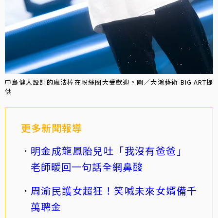
中島健人設計的魔法棒在粉絲圈大受歡迎。圖／大鴻藝術 BIG ART提
供
更多新聞報導
明金成龍鳳胎兒吐「我沒有爸爸」
老師暖回一句話全網鼻酸
周渝民護女超狂！笑喊未來女婿備千
萬聘金