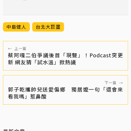
中島健人
台北大巨蛋
←
上一篇
蔡阿嘎二伯爭議後首「現聲」！Podcast突更
新 網友猜「試水溫」掀熱議
下一篇
→
郭子乾攜帥兒送愛偏鄉 獨居嬤一句「還會來
看我嗎」惹鼻酸