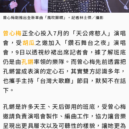
曾心梅剛推出全新單曲「風吹歸暝」。記者林士傑／攝影
曾心梅
正全心投入7月的「天公疼憨人」演唱
會，受
胡瓜
之邀加入「鑽石舞台之夜」演唱
會，9日以透視紗裙出席記者會，據了解班底
仍是由
孔鏘
率領的樂隊。而曾心梅先前透露把
孔鏘當成表演的定心石，其實雙方認識多年，
也攜手主持「台灣大歌廳」節目，默契不在話
下。
孔鏘是許多天王、天后御用的班底，受曾心梅
邀請負責演唱會製作、編曲工作，協力讓音樂
呈現出更具層次以及可聽性的樣貌，讓她更為