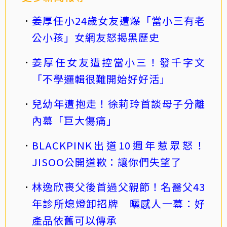
姜厚任小24歲女友遭爆「當小三有老
公小孩」女網友怒揭黑歷史
姜厚任女友遭控當小三！發千字文
「不學邏輯很難開始好好活」
兒幼年遭抱走！徐莉玲首談母子分離
內幕「巨大傷痛」
BLACKPINK出道10週年惹眾怒！
JISOO公開道歉：讓你們失望了
林逸欣喪父後首過父親節！名醫父43
年診所熄燈卸招牌 曬感人一幕：好
產品依舊可以傳承