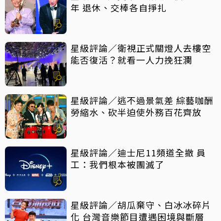
年 退休、交棒各自掙扎
星級評論／衛視正式關燈人去樓空
能否復活？就看一人力挽狂瀾
星級評論／逃不過景氣差 綜藝咖酬
勞縮水、砍半迫使外務百花齊放
星級評論／迪士尼11頻道全撤 員
工：我們根本被團滅了
星級評論／胡瓜棄守、白冰冰碎片
化 台灣音樂節目遭遇困境與斷層