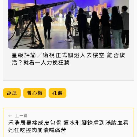
星級評論／衛視正式關燈人去樓空 能否復
活？就看一人力挽狂瀾
胡瓜
曾心梅
孔鏘
←
上一篇
禾浩辰暴瘦成皮包骨 遭水刑腳鐐虐到滿臉血看
她狂吃控肉崩潰喊痛苦