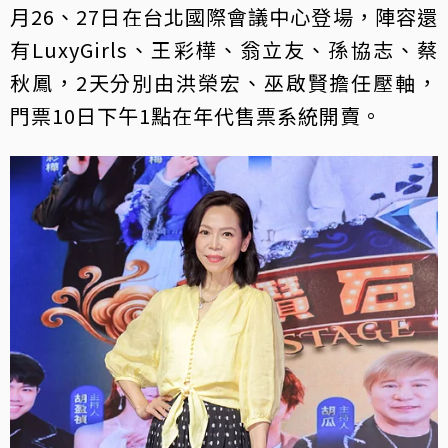
月26、27日在台北國際會議中心登場，陣容還
有LuxyGirls、王彩樺、翁立友、孫協志、蔡
秋鳳，2天分別由洪榮宏、巫啟賢擔任壓軸，
門票10日下午1點在年代售票系統開賣。