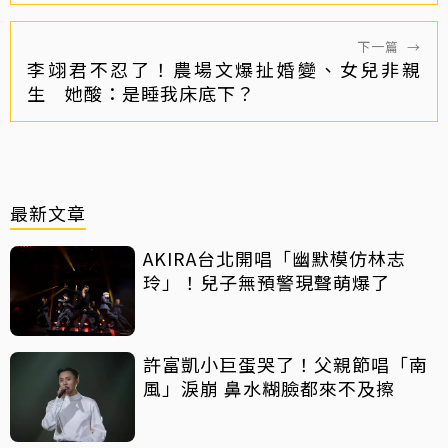
下一篇
→
李翊君不忍了！農場文爆扯婚變、女兒非親
生 她酸：是睡我床底下？
最新文章
AKIRA台北開唱「幽默模仿林志
玲」！兒子無預警現聲萌爆了
許富凱小巨蛋哭了！父親節唱「南
風」淚崩 鼻水糊臉都來不及擦