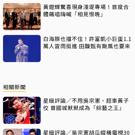
黃鐙輝驚喜現身淺堤專場！首度合
體飆唱嗨喊「相見恨晚」
白海豚也擋不住！許富凱小巨蛋1.1
萬人冒雨挺進 田馥甄有颱風也要來
相關新聞
星級評論／不甩吳宗憲、超車黃子
佼 曾國城默默成為「綜藝之王」
星級評論／吳宗憲胡瓜縱橫電視30