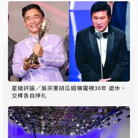
星級評論／吳宗憲胡瓜縱橫電視30年 退休、
交棒各自掙扎