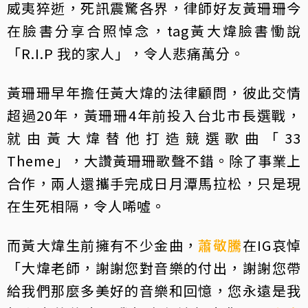
威夷猝逝，死訊震驚各界，律師好友黃珊珊今
在臉書分享合照悼念，tag黃大煒臉書慟說
「R.I.P 我的家人」，令人悲痛萬分。
黃珊珊早年擔任黃大煒的法律顧問，彼此交情
超過20年，黃珊珊4年前投入台北市長選戰，
就由黃大煒替他打造競選歌曲「33
Theme」，大讚黃珊珊歌聲不錯。除了事業上
合作，兩人還攜手完成日月潭馬拉松，只是現
在生死相隔，令人唏噓。
而黃大煒生前擁有不少金曲，
蕭敬騰
在IG哀悼
「大煒老師，謝謝您對音樂的付出，謝謝您帶
給我們那麼多美好的音樂和回憶，您永遠是我