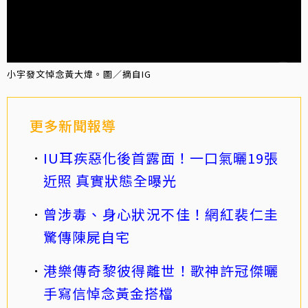
小宇發文悼念黃大煒。圖／摘自IG
更多新聞報導
IU耳疾惡化後首露面！一口氣曬19張
近照 真實狀態全曝光
曾涉毒、身心狀況不佳！網紅裴仁圭
驚傳陳屍自宅
港樂傳奇黎彼得離世！歌神許冠傑曬
手寫信悼念黃金搭檔