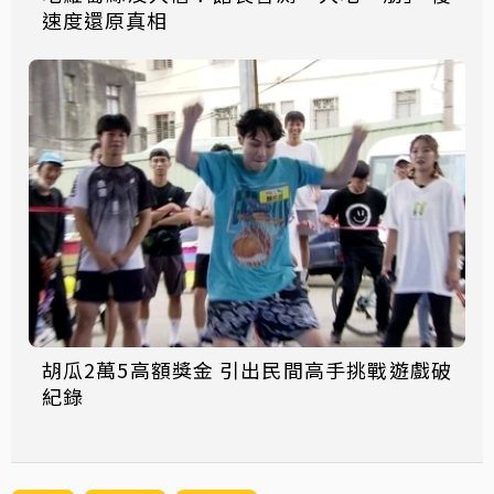
速度還原真相
胡瓜2萬5高額獎金 引出民間高手挑戰遊戲破
紀錄