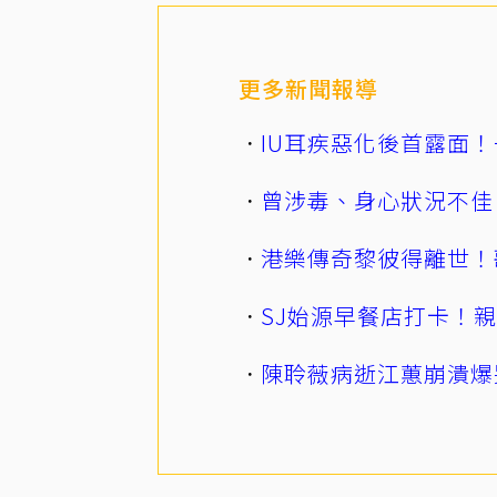
更多新聞報導
IU耳疾惡化後首露面！
曾涉毒、身心狀況不佳
港樂傳奇黎彼得離世！
SJ始源早餐店打卡！
陳聆薇病逝江蕙崩潰爆