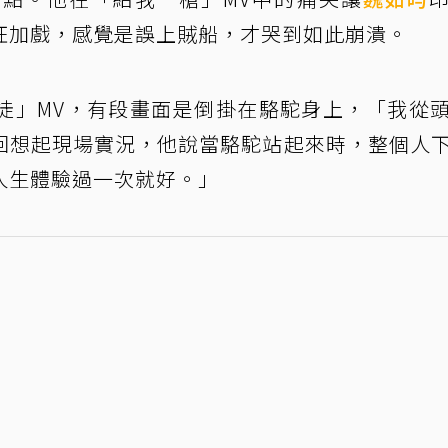
狂加戲，感覺是誤上賊船，才哭到如此崩潰。
徒」MV，有段畫面是倒掛在駱駝身上，「我從
回想起現場實況，他說當駱駝站起來時，整個人
人生體驗過一次就好。」