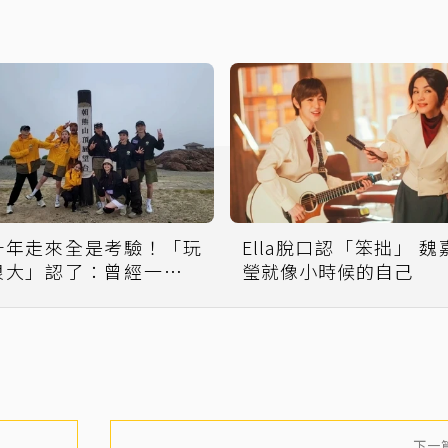
十年走來全是考驗！「玩
Ella脫口認「笨拙」 魏
很大」認了：曾經一度撐
瑩就像小時候的自己
不下去
下一