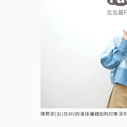
陳勢安(右)在MV的演技讓魏如昀印象深刻。