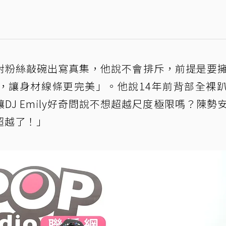
對粉絲敲碗出寫真集，他說不會排斥，前提是要
，讓身材線條更完美」。他說14年前背部全裸
J Emily好奇問說不想超越尺度極限嗎？陳勢
超越了！」