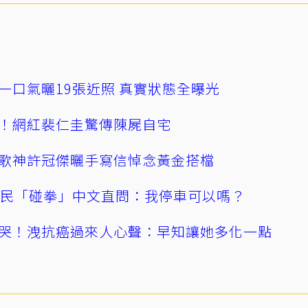
一口氣曬19張近照 真實狀態全曝光
！網紅裴仁圭驚傳陳屍自宅
歌神許冠傑曬手寫信悼念黃金搭檔
親民「碰拳」中文直問：我停車可以嗎？
哭！洩抗癌過來人心聲：早知讓她多化一點