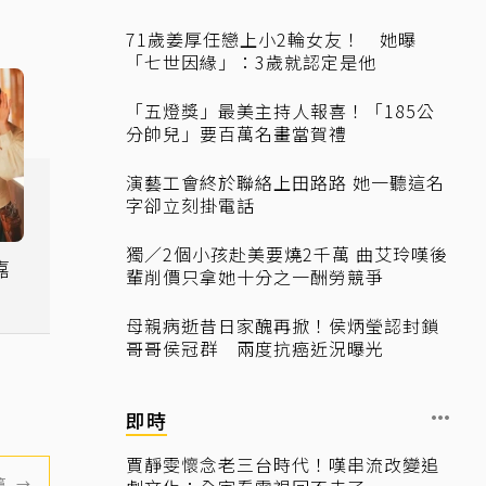
71歲姜厚任戀上小2輪女友！ 她曝
「七世因緣」：3歲就認定是他
「五燈獎」最美主持人報喜！「185公
分帥兒」要百萬名畫當賀禮
演藝工會終於聯絡上田路路 她一聽這名
字卻立刻掛電話
獨／2個小孩赴美要燒2千萬 曲艾玲嘆後
嘉
輩削價只拿她十分之一酬勞競爭
母親病逝昔日家醜再掀！侯炳瑩認封鎖
哥哥侯冠群 兩度抗癌近況曝光
即時
賈靜雯懷念老三台時代！嘆串流改變追
篇
→