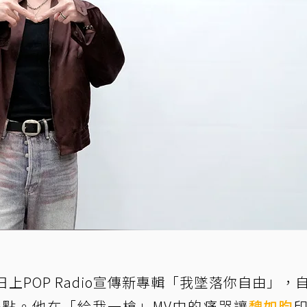
上POP Radio宣傳新專輯「我墜落你自由」，
點。他在「給我一槍」MV中的痛哭讓
魏如昀