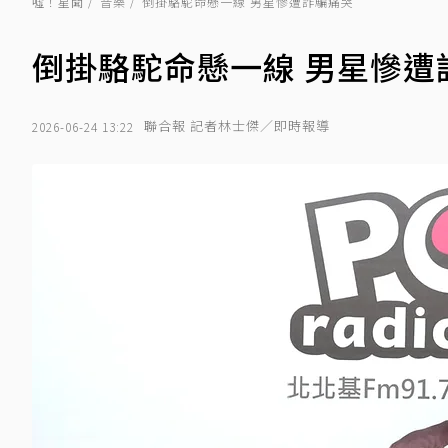
噓！星聞
音樂
倒掛駱駝命懸一線 男星慘遭詐騙痛哭
倒掛駱駝命懸一線 男星慘遭
聯合報 記者林士傑／即時報導
2026-06-24 13:22