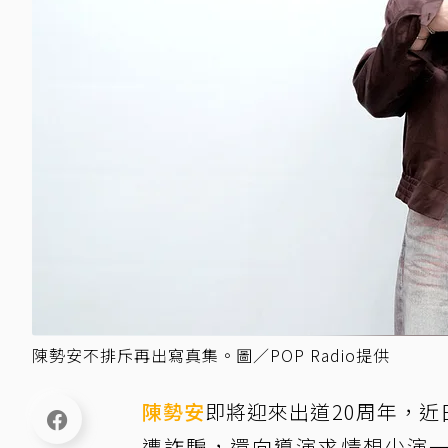
陳勢安不排斥再出寫真集。圖／POP Radio提供
陳勢安
即將迎來出道20周年，近日
遭詐騙，還向導演求情想少演一