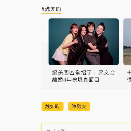
#魏如昀
絕美閨密全招了！梁文音
離婚4年被爆真面目
魏如昀
陳勢安
←
上一篇