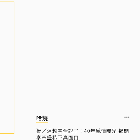
哈燒
獨／潘越雲全說了！40年感情曝光 揭開
李宗盛私下真面目