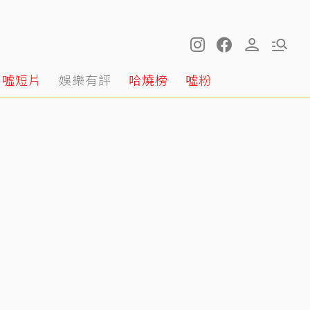
噓短片
娛樂有評
哈燒榜
噓粉