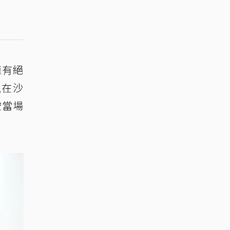
擁有絕
趴在沙
安當場