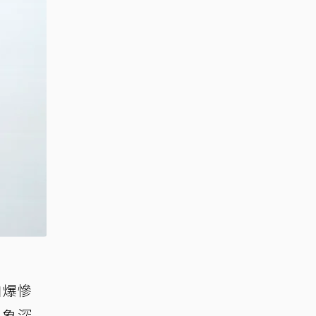
自爆慘
印象深