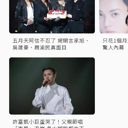
五月天阿信不忍了 揭開言承旭、
只花1個月
吳建豪、周渝民真面目
驚人內幕
許富凱小巨蛋哭了！父親節唱