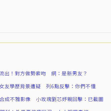
流出！對方做勢索吻 網：是新男友？
女友學歷背景遭疑 列6點反擊：你們不懂
AI合成不雅影像 小玫瑰劉芯妤親回擊：已截圖