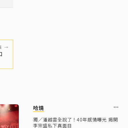
篇
→
三口
哈燒
獨／潘越雲全說了！40年感情曝光 揭開
李宗盛私下真面目