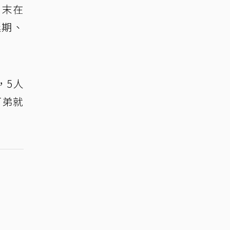
周末在
延期、
，5人
阿弟就