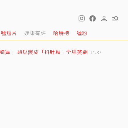
噓短片
娛樂有評
哈燒榜
噓粉
抖胸舞」 胡瓜變成「抖肚舞」全場笑翻
14:37