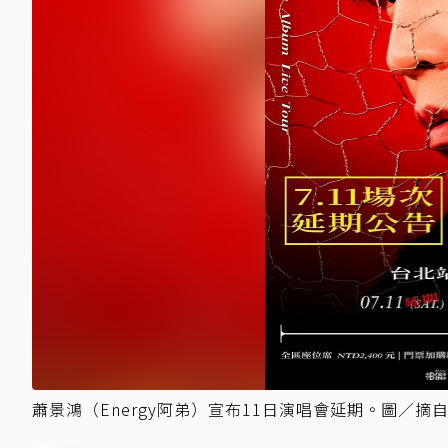
蕭景鴻（Energy阿弟）宣布11日演唱會延期。圖／摘