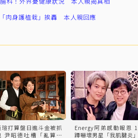
直腸科！外界憂健康狀況 本人親揭真相
「肉身護植栽」挨轟 本人親回應
黃瑄打算盤日進斗金被抓
Energy阿弟感動報恩 1
吐槽「亂算一
蹲嚇壞男星「我肌腱炎