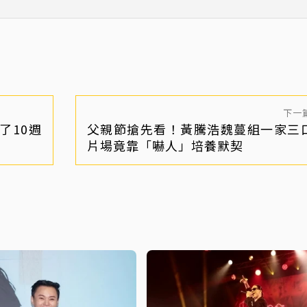
通」
下一
了10週
父親節搶先看！黃騰浩魏蔓組一家
片場竟靠「嚇人」培養默契