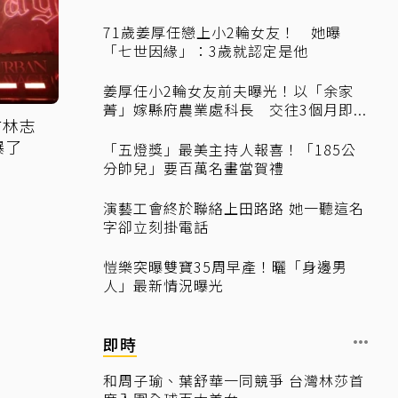
71歲姜厚任戀上小2輪女友！ 她曝
「七世因緣」：3歲就認定是他
姜厚任小2輪女友前夫曝光！以「余家
菁」嫁縣府農業處科長 交往3個月即...
仿林志
爆了
「五燈獎」最美主持人報喜！「185公
分帥兒」要百萬名畫當賀禮
演藝工會終於聯絡上田路路 她一聽這名
字卻立刻掛電話
愷樂突曝雙寶35周早產！曬「身邊男
人」最新情況曝光
即時
和周子瑜、葉舒華一同競爭 台灣林莎首