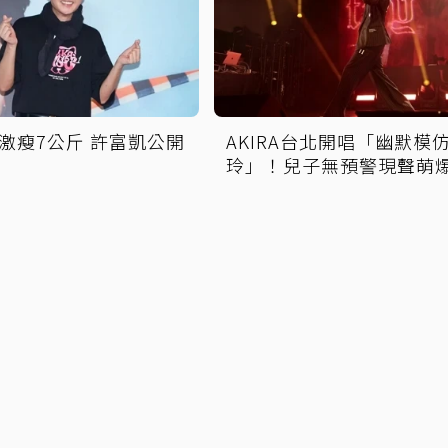
激瘦7公斤 許富凱公開
AKIRA台北開唱「幽默模
玲」！兒子無預警現聲萌