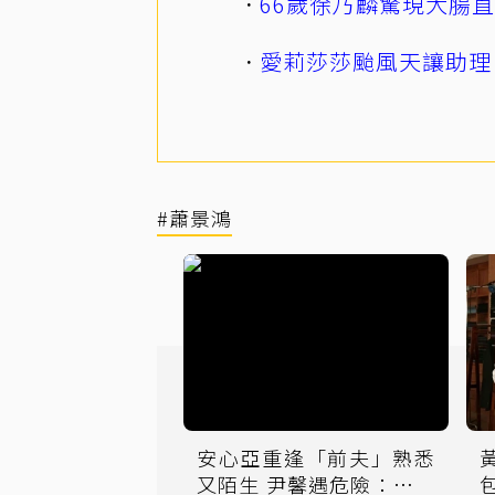
66歲徐乃麟驚現大腸
愛莉莎莎颱風天讓助理
#蕭景鴻
安心亞重逢「前夫」熟悉
又陌生 尹馨遇危險：求助
包 尹昭德