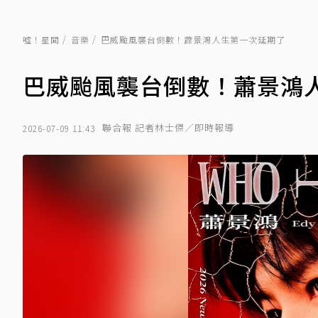
噓！星聞
音樂
巴威颱風襲台倒數！蕭景鴻人生第一次延期了
巴威颱風襲台倒數！蕭景鴻
聯合報 記者林士傑／即時報導
2026-07-09 11:43