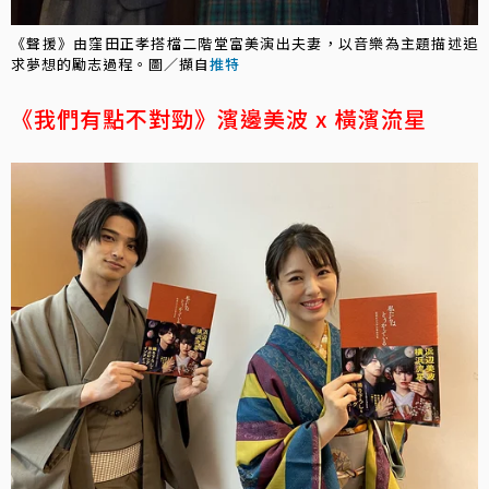
《聲援》由窪田正孝搭檔二階堂富美演出夫妻，以音樂為主題描述追
求夢想的勵志過程。圖／擷自
推特
《我們有點不對勁》濱邊美波 x 橫濱流星