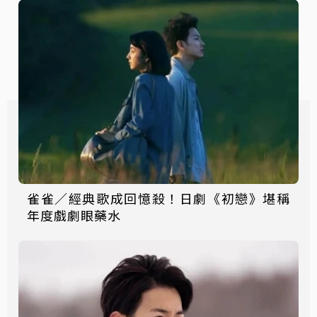
雀雀／經典歌成回憶殺！日劇《初戀》堪稱
年度戲劇眼藥水