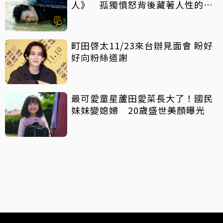
人》 孤獨憤怒背後藏著人性的純
粹與掙扎
町田啓太11/23來台辦見面會 盼好
好向粉絲道謝
最可愛童星蘆田愛菜長大了！國民
妹妹變媳婦 20歲盛世美顏曝光