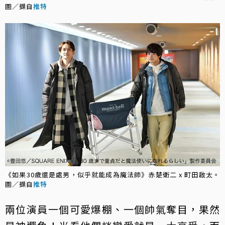
圖／擷自
推特
《如果30歲還是處男，似乎就能成為魔法師》赤楚衛二 x 町田啟太。
圖／擷自
推特
兩位演員一個可愛爆棚、一個帥氣奪目，果然