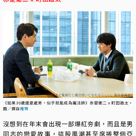
《如果30歲還是處男，似乎就能成為魔法師》赤楚衛二 x 町田啟太。
圖／擷自
推特
沒想到在年末會出現一部爆紅夯劇，而且是男
同志的戀愛故事，這股風潮甚至席捲整個亞