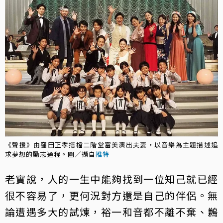
《聲援》由窪田正孝搭檔二階堂富美演出夫妻，以音樂為主題描述追
求夢想的勵志過程。圖／擷自
推特
老實說，人的一生中能夠找到一位知己就已經
很不容易了，更何況對方還是自己的伴侶。無
論遭遇多大的試煉，裕一和音都不離不棄、鶼