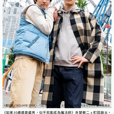
《如果30歲還是處男，似乎就能成為魔法師》赤楚衛二 x 町田啟太。