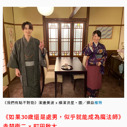
《我們有點不對勁》濱邊美波 x 橫濱流星。圖／擷自
推特
《如果30歲還是處男，似乎就能成為魔法師》
赤楚衛二 x 町田啟太