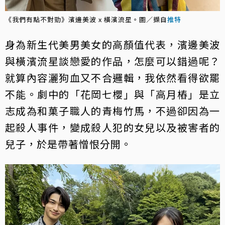
《我們有點不對勁》濱邊美波 x 橫濱流星。圖／擷自
推特
身為新生代美男美女的高顏值代表，濱邊美波
與橫濱流星談戀愛的作品，怎麼可以錯過呢？
就算內容灑狗血又不合邏輯，我依然看得欲罷
不能。劇中的「花岡七櫻」與「高月樁」是立
志成為和菓子職人的青梅竹馬，不過卻因為一
起殺人事件，變成殺人犯的女兒以及被害者的
兒子，於是帶著憎恨分開。