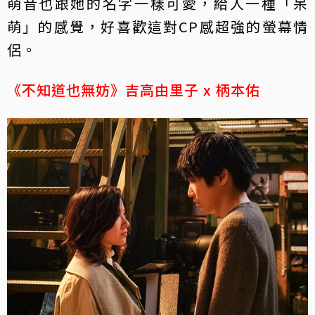
萌音也跟她的名字一樣可愛，給人一種「呆
萌」的感覺，好喜歡這對CP感超強的螢幕情
侶。
《不知道也無妨》吉高由里子 x 柄本佑