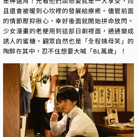
是神選角！光看他們談戀愛就是一大享受，而
且還會被暖到心坎裡的發展給療癒。儘管前面
的情節壓抑揪心，幸好後面就開始拼命放閃。
少女漫畫的老梗用到這部日劇裡面，通通變成
誘人的蜜糖。觀眾自然也是「全程姨母笑」的
陶醉在其中，忍不住想要大喊「BL萬歲」！