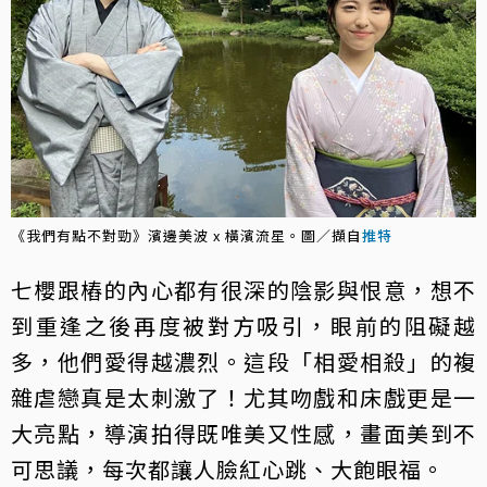
《我們有點不對勁》濱邊美波 x 橫濱流星。圖／擷自
推特
七櫻跟樁的內心都有很深的陰影與恨意，想不
到重逢之後再度被對方吸引，眼前的阻礙越
多，他們愛得越濃烈。這段「相愛相殺」的複
雜虐戀真是太刺激了！尤其吻戲和床戲更是一
大亮點，導演拍得既唯美又性感，畫面美到不
可思議，每次都讓人臉紅心跳、大飽眼福。