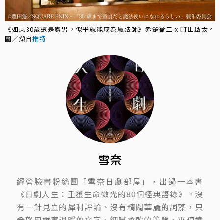
《如果30歲還是處男，似乎就能成為魔法師》赤楚衛二 x 町田啟太。
圖／擷自
推特
雪奈
經營臉書粉絲團「雪奈日劇部屋」，出過一本書
《日劇人生：重獲生命微光的80個經典語錄》。沒
有一針見血的犀利評論、沒有精闢華麗的詞藻，只
希望用樸實溫暖的文字、細膩柔軟的筆觸，來傳達