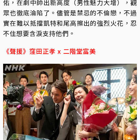
佑，在劇中帥出新高度（男性魅力大增），觀
眾也徹底淪陷了。儘管是禁忌的不倫戀，不過
實在難以抵擋凱特和尾高擦出的強烈火花，忍
不住想要含淚支持他們。
《聲援》窪田正孝 x 二階堂富美