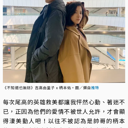
《不知道也無妨》吉高由里子 x 柄本佑。圖／擷自
推特
每次尾高的英雄救美都讓我怦然心動、著迷不
已，正因為他們的愛情不被世人允許，才會顯
得淒美動人吧！以往不被認為是帥哥的柄本