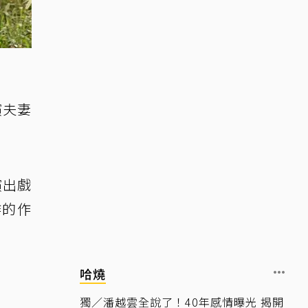
演夫妻
演出戲
作的作
哈燒
獨／潘越雲全說了！40年感情曝光 揭開