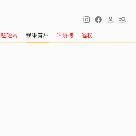
噓短片
娛樂有評
哈燒榜
噓粉