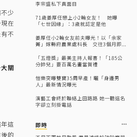
李宗盛私下真面目
讓不少
71歲姜厚任戀上小2輪女友！ 她曝
少現在
「七世因緣」：3歲就認定是他
是有不
姜厚任小2輪女友前夫曝光！以「余家
菁」嫁縣府農業處科長 交往3個月即...
「五燈獎」最美主持人報喜！「185公
分帥兒」要百萬名畫當賀禮
一大關
愷樂突曝雙寶35周早產！曬「身邊男
人」最新情況曝光
演藝工會終於聯絡上田路路 她一聽這名
字卻立刻掛電話
然年這
即時
前後的