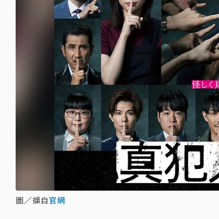
圖／擷自
官網