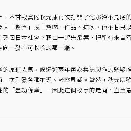
年，不甘寂寞的秋元康再次打開了他那深不見底
令人「驚喜」或「驚嚇」作品。這次，他不甘只
到整個日本社會。藉由一起失蹤案，把所有來自
走向一發不可收拾的那一端。
隊的原班人馬，睽違近兩年再次集結製作的懸疑
再一次引發各種推理、考察風潮。當然，秋元康
往的「豐功偉業」，因此這個故事的走向，直至