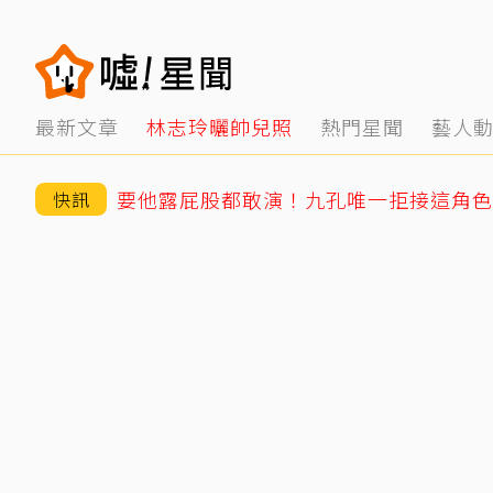
最新文章
林志玲曬帥兒照
熱門星聞
藝人
要他露屁股都敢演！九孔唯一拒接這角色
快訊