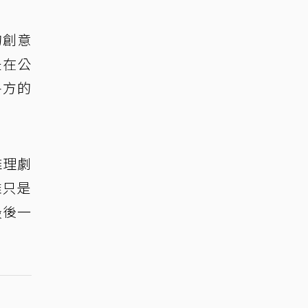
的創意
是在公
各方的
推理劇
雖只是
最後一