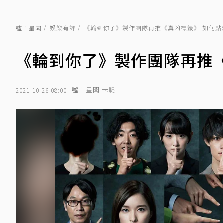
噓！星聞
娛樂有評
《輪到你了》製作團隊再推《真凶標籤》 如何點
《輪到你了》製作團隊再推
噓！星聞 卡爬
2021-10-26 08:00