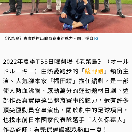
《老菜鳥》真實傳達出體育賽事的魅力。圖／擷自
IG
2022年夏季TBS日曜劇場《老菜鳥》（オール
ドルーキー）由熱愛跑步的「
綾野剛
」領銜主
演、人氣腳本家「福田靖」擔任編劇，是一部
使人熱血沸騰、感動萬分的運動題材日劇。這
部作品真實傳達出體育賽事的魅力，還有許多
頂尖運動員客串演出，關於劇中的足球項目，
也找來前日本國家代表隊選手「大久保嘉人」
作為監修，看完保證讓觀眾熱血一夏！