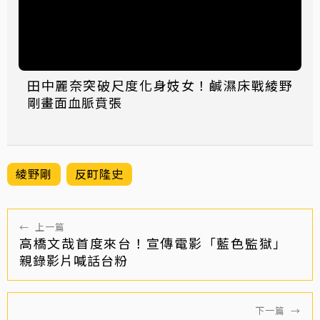
田中麗奈突破尺度化身妓女！鹹濕床戰綾野
剛畫面血脈賁張
綾野剛
反町隆史
←
上一篇
高橋文哉首度來台！宣傳電影「藍色監獄」
親錄影片喊話台粉
下一篇
→