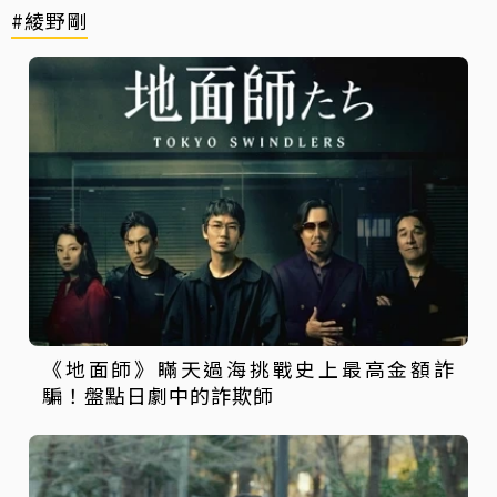
#綾野剛
《地面師》瞞天過海挑戰史上最高金額詐
騙！盤點日劇中的詐欺師