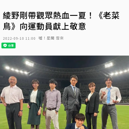
綾野剛帶觀眾熱血一夏！《老菜
鳥》向運動員獻上敬意
噓！星聞 雪奈
2022-09-10 11:00