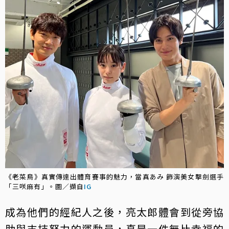
《老菜鳥》真實傳達出體育賽事的魅力，當真あみ 飾演美女擊劍選手
「三咲麻有」。圖／擷自
IG
成為他們的經紀人之後，亮太郎體會到從旁協
助與支持努力的運動員，真是一件無比幸福的