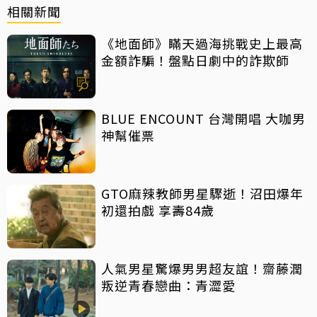
相關新聞
《地面師》瞞天過海挑戰史上最高
金額詐騙！盤點日劇中的詐欺師
BLUE ENCOUNT 台灣開唱 大咖男
神幫催票
GTO麻辣教師男星驟逝！沼田爆年
初還拍戲 享壽84歲
人氣男星驚爆男男超友誼！齋藤潤
叛逆青春戀曲：青澀愛