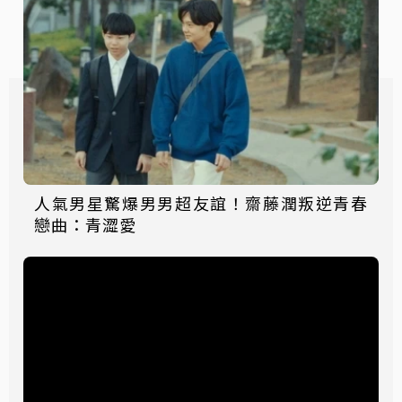
人氣男星驚爆男男超友誼！齋藤潤叛逆青春
戀曲：青澀愛