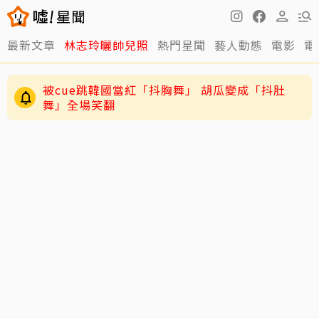
最新文章
林志玲曬帥兒照
熱門星聞
藝人動態
電影
電
被cue跳韓國當紅「抖胸舞」 胡瓜變成「抖肚
舞」全場笑翻
五月天阿信不忍了 揭開言承旭、吳建豪、周渝民
真面目