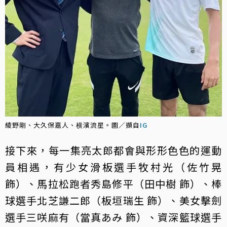
綾野剛、大久保嘉人、横濱流星。圖／擷自
IG
接下來，每一集亮太郎都會與形形色色的運動
員相遇，有少女滑板選手牧村光（佐竹晃
飾）、馬拉松跑者秀島修平（田中樹 飾）、棒
球選手北芝謙二郎（板垣瑞生 飾）、美女擊劍
選手三咲麻有（當真あみ 飾）、資深籃球選手