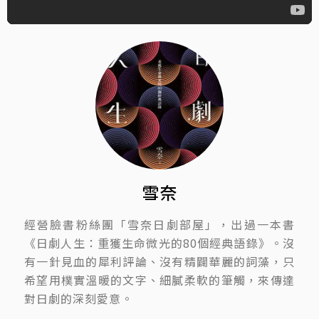
雪奈
經營臉書粉絲團「雪奈日劇部屋」，出過一本書
《日劇人生：重獲生命微光的80個經典語錄》。沒
有一針見血的犀利評論、沒有精闢華麗的詞藻，只
希望用樸實溫暖的文字、細膩柔軟的筆觸，來傳達
對日劇的深刻愛意。