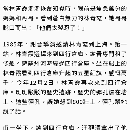
當林青霞漸漸恢覆知覺時，眼前是焦急萬分的
媽媽和哥哥。看到蒼白無力的林青霞，她哥哥
脫口而出：「他們太殘忍了！」
1985年，謝晉導演邀請林青霞到上海。第一
站，林青霞選擇來到四行倉庫。謝晉專門租了
條船。遊蘇州河時經過四行倉庫。坐在船上的
林青霞看到四行倉庫升起的五星紅旗，感慨萬
千。今年12月2日，林青霞再次來到四行倉
庫。斑斑駁駁的歷史遺跡，歷史的彈孔還在墻
上。這些彈孔，讓她想到800壯士。彈孔幫她
說了話。
甫一坐下，談到四行倉庫，汪觀清拿出了他