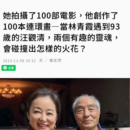
她拍攝了100部電影，他創作了
100本連環畫—當林青霞遇到93
歲的汪觀清，兩個有趣的靈魂，
會碰撞出怎樣的火花？
文 ／ 張志萍
2023-12-08 20:32