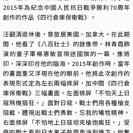
2015年為紀念中國人民抗日戰爭勝利70周年
創作的作品《四行倉庫保衛戰》。
汪觀清退休後，曾旅居美國、加拿大。在此期
間，他看了《八百壯士》的錄像帶。林青霞飾
演的童子軍楊惠敏冒險送國旗的一幕，像烙
印，深深印在他的腦海。2015年創作時，當年
的畫面重又浮現在他的眼前。他將此次創作的
表現形式定為左右兩幅條屏，加中間《四行倉
庫保衛戰》三幅畫面。左面條屏「不怕天上日
寇飛機猖狂。」面對日寇，戰士們用各種槍支
阻截，體現出戰士們勇敢、忘我的犧牲精神。
右面條屏「不怕地上日寇坦克槍炮瘋狂。」受
傷的戰士看到日本鬼子裝甲車沖到墻下，他奮