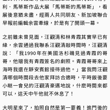
利．馬蒂斯作品大展「馬蒂斯的馬蒂斯」，看
展後意猶未盡，經兩人共同朋友、新加坡聯合
早報前編輯余雲牽線，於是有了開頭一幕。
之前雖未曾見面，汪觀清和林青霞其實早已有
緣，余雲通過我聯系汪觀清敲時間時，汪觀清
說：「我1990年在美國洛杉磯見過青霞的哥
哥，他贈我有青霞簽名的劇照。青霞哥哥來上
海時我還在靜安賓館接待過他。」當我問汪觀
清哪個時間段去他家拜訪合適時，平時飯後要
小瞇一會兒的汪觀清豪邁地說，什麽時間來都
可以，這天中午他就不休息了！
大明星來了，拍照自然是第一要義！進門後的