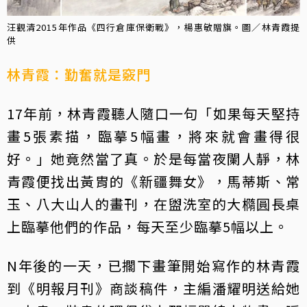
汪觀清2015年作品《四行倉庫保衛戰》，楊惠敏贈旗。圖／林青霞提
供
林青霞：勤奮就是竅門
17年前，林青霞聽人隨口一句「如果每天堅持
畫5張素描，臨摹5幅畫，將來就會畫得很
好。」她竟然當了真。於是每當夜闌人靜，林
青霞便找出黃胄的《新疆舞女》，馬蒂斯、常
玉、八大山人的畫刊，在盥洗室的大橢圓長桌
上臨摹他們的作品，每天至少臨摹5幅以上。
N年後的一天，已擱下畫筆開始寫作的林青霞
到《明報月刊》商談稿件，主編潘耀明送給她