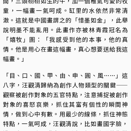
間，三頭栩栩如生的牛，加一個稚氣可愛的牧
童，一幅畫一氣呵成。缸里的水依然非常清
澈。這就是中國畫謂之的「惜墨如金」，此舉
說明墨不能亂用。此畫作亦被林青霞冠名為
「嬉牧」圖：「我感受到他的本事，他的真
情。他是用心在畫這幅畫，真心想要送給我這
幅畫。」
「目、口、國、甲、由、申、圓、風……」這
八字，汪觀清歸納為創作人物類型的關鍵——
觀察被創作對象的五官特點，注意捕捉被創作
對象的喜怒哀樂，抓住其富有個性的瞬間神
情，做到心中有數。用最少的線條，抓住神態
特點，一氣呵成，汪觀清說，比如畫國字臉，