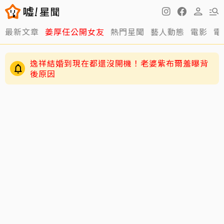
最新文章
姜厚任公開女友
熱門星聞
藝人動態
電影
電
逸祥結婚到現在都還沒開機！老婆紫布爾羞曝背
後原因
63歲關之琳爆「嬤孫戀」！戀上27歲男模她親回
應了