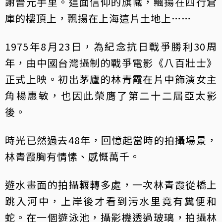
謝晉元手里。這面信仰的旗幟，飄揚在四行倉
庫的樓頂上，飄揚在上海這片土地上……
1975年8月23日，為紀念抗日戰爭勝利30周
年，由中國台灣攝制的戰爭電影《八百壯士》
正式上映。初出茅廬的林青霞在片中飾演女主
角楊惠敏，也因此榮膺了第二十二屆亞太影
後。
時光已然過去48年，回憶起當時的拍攝場景，
林青霞胸有情愫、感慨萬千。
遊水畫面的拍攝輾轉多處，一次林青霞從橋上
跳入河中，上岸後才看到污水里竟有糞便和
蛇。在一個遊泳池，攝影機透過玻璃，拍攝林