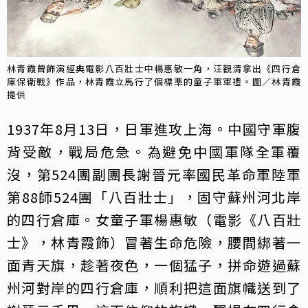
林青霞曾飾演經典電影八百壯士中楊惠敏一角，汪觀清拿出《四行倉
庫保衛戰》作品，林青霞立馬行了個標準的童子軍軍禮。圖／林青霞
提供
1937年8月13日，日軍進攻上海。中國守軍腹
背受敵，戰局危急。為避免中國軍隊全軍覆
沒，第524團副團長謝晉元率國民革命軍陸軍
第88師524團「八百壯士」，固守蘇州河北岸
的四行倉庫。女童子軍楊惠敏（電影《八百壯
士》，林青霞飾）冒著生命危險，腰間綁著一
面青天旗，趁著夜色，一個猛子，拼命遊過蘇
州河對岸的四行倉庫，順利把這面旗幟送到了