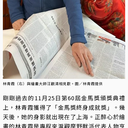
林青霞（右）與繪畫大師汪觀清相見歡。圖／林青霞提供
剛剛過去的11月25日第60屆金馬獎頒獎典禮
上，林青霞獲得了「金馬獎終身成就獎」。幾
天後，她的身影就出現在了上海。正醉心於繪
畫的林青霞是專程來滬觀摩野獸派代表人物亨