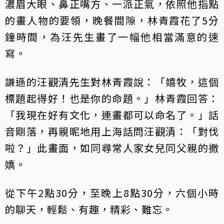
濃眉大眼、鼻正嘴方、一派正氣，依照他指點
的畫人物的要領，晚餐間隙，林青霞花了5分
鐘時間，為汪先生畫了一幅他相當滿意的速
寫。
謙遜的汪觀清先生對林青霞說：「嬉牧，這個
標題起得好！也是你的命題。」林青霞回答：
「我現在好有文化，連畫都可以命名了。」話
音剛落，再親昵地用上海話問汪觀清：「對伐
啦？」此畫面，如同尋常人家女兒同父親的撒
嬌。
從下午2點30分，至晚上8點30分，六個小時
的聊天，輕鬆、有趣，精彩、難忘。