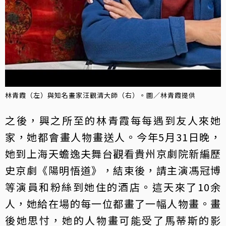
林青霞（左）與知名畫家汪觀清大師（右）。圖／林青霞提供
之後，興之所至的林青霞每每遇到友人來她
家，她都會畫人物畫送人。今年5月31日晚，
她到上海天蟾逸夫舞台觀看貴州京劇院新編歷
史京劇《陽明悟道》，結束後，請主演馮冠博
等演員和粉絲到她住的酒店。這天來了10余
人，她給在場的每一位都畫了一幅人物畫。畫
後她思忖，她的人物畫可能受了馬蒂斯的影