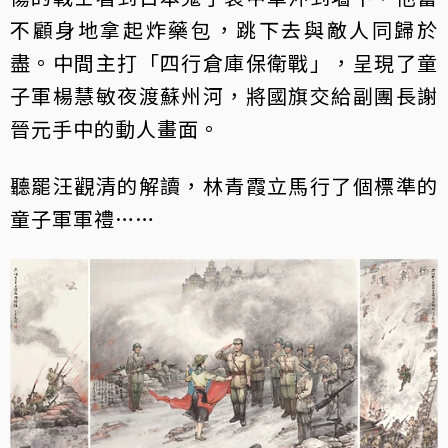
不顧身地拿起炸藥包，跳下去與敵人同歸於
盡。中間主打「四行倉庫保衛戰」，呈現了童
子軍楊慧敏夜渡蘇州河，將國旗交給副團長謝
晉元手中的動人畫面。
聽罷汪觀清的解讀，林青霞立馬行了個標準的
童子軍軍禮……