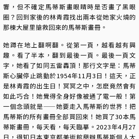
響，但不確定馬蒂斯畫眼睛時是否畫了黑眼
圈？回到家後的林青霞找出兩本從她家火燒的
那棟大屋里搶救回來的馬蒂斯畫冊。
她蹲在地上翻啊翻。從第一頁，越看越有興
趣。看了半本，翻到最後一頁。最後一頁文
字，她看了如同五雷轟頂！那行文字是：馬蒂
斯心臟停止跳動於1954年11月3日！這天，正
是林青霞的出生日！冥冥之中，怎麽竟然會有
如此巧合！她覺得全身好像被通了電一般！第
一個念頭就是——她要走入馬蒂斯的世界！把
馬蒂斯的所有畫冊全部買回來！她買了30本馬
蒂斯畫冊，每天看，每天臨摹。2023年4月27
日，得知日本東京都美術館舉辦馬蒂斯個人大