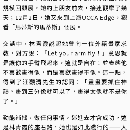
規模回顧展，她約上朋友前去，接連觀摩了幾
天；12月2日，她又來到上海UCCA Edge，觀
看「馬蒂斯的馬蒂斯」個展。
交談中，林青霞說起她曾向一位外籍畫家求
教，對方說：「Let your arm fly！」意思就
是讓你的手臂飛起來，這就是自在！並表態他
不喜歡畫得像，而是喜歡畫得不像。這一點，
得到了汪觀清先生的認同：「畫畫要抓住神
韻。畫到三分像就可以了，畫得太像就不是你
了。」
勤能補拙，做任何事情，迷進去才會成功。這
是林青霞的座右銘，她也是如此踐行的——人