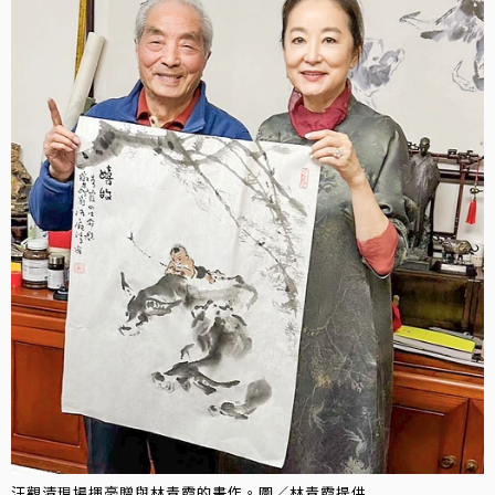
汪觀清現場揮毫贈與林青霞的畫作。圖／林青霞提供