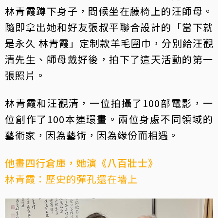
林青霞蹲下身子，問候坐在藤椅上的汪師母。
隨即拿出她和好友張叔平聯合設計的「當下就
是永久 林青霞」定制款羊毛圍巾，分別給汪觀
清先生、師母戴好後，拍下了這天活動的第一
張照片。
林青霞和汪觀清，一位拍攝了100部電影，一
位創作了100本連環畫。兩位身處不同領域的
藝術家，因為藝術，因為緣份而相遇。
他畫四行倉庫，她演《八百壯士》
林青霞：歷史的彈孔還在墻上