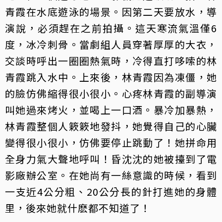
青霞在水底遊泳的場景。因第二天要放水，導
演說，必須趕在之前拍攝。這天寒流氣溫僅6
度，冰冷刺骨。當劇組人員穿著厚厚的大衣，
交談時呼出一圈圈熱氣時，冷得直打哆嗦的林
青霞跳入水中。上來後，林青霞因為凍僵，她
的臉仿佛縮得很小很小。心疼林青霞的副導演
叫她過來烤火，並喝上一口酒。暴冷加暴熱，
林青霞整個人簌簌地發抖，她覺得自己的心臟
變得很小很小，仿佛要停止跳動了！她拼命用
全身力氣大聲地呼叫！昏沈沈的她被擡到了電
影廠辦公室。在她尚有一絲意識的時候，看到
一支近4公分粗、20公分長的針打進她的身體
里，後來她就什麽都不知道了！