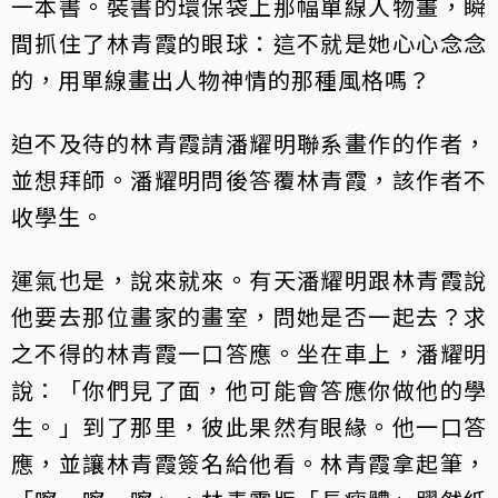
一本書。裝書的環保袋上那幅單線人物畫，瞬
間抓住了林青霞的眼球：這不就是她心心念念
的，用單線畫出人物神情的那種風格嗎？
迫不及待的林青霞請潘耀明聯系畫作的作者，
並想拜師。潘耀明問後答覆林青霞，該作者不
收學生。
運氣也是，說來就來。有天潘耀明跟林青霞說
他要去那位畫家的畫室，問她是否一起去？求
之不得的林青霞一口答應。坐在車上，潘耀明
說：「你們見了面，他可能會答應你做他的學
生。」到了那里，彼此果然有眼緣。他一口答
應，並讓林青霞簽名給他看。林青霞拿起筆，