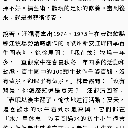
揮不好。搞藝術，體現的是你的修養。畫到後
來，就是畫藝術修養。
說著，汪觀清拿出1974、1975年在安徽歙縣
練江牧場勞動時創作的《徽州新安江畔四季百
牛圖卷》，徐徐展開：「我在練江牧場一年
多，一直觀察牛在春夏秋冬一年四季的活動和
動態。百牛圖中的100頭牛動作千姿百態。沒
有背景，卻似乎有背景。」林青霞問：「沒有
背景，你怎麽知道是夏天？」汪觀清回答：
「春眠以後牛醒了，愉快地進行活動；夏天，
最喜歡水的水牛看到水最高興，它們都在
『水』里休息。沒看到過水的初生小牛很害
怕，媽媽老牛就推它下水。老牛、小牛在水里