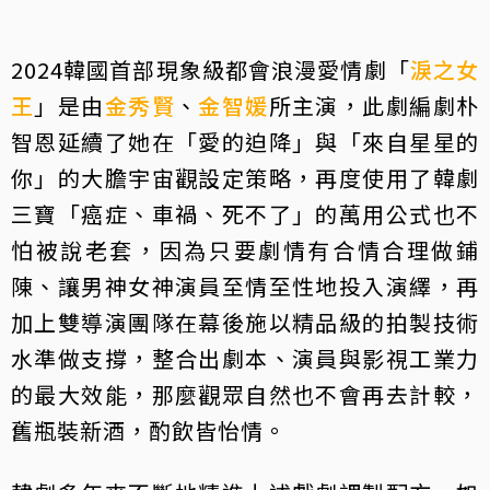
2024韓國首部現象級都會浪漫愛情劇「
淚之女
王
」是由
金秀賢
、
金智媛
所主演，此劇編劇朴
智恩延續了她在「愛的迫降」與「來自星星的
你」的大膽宇宙觀設定策略，再度使用了韓劇
三寶「癌症、車禍、死不了」的萬用公式也不
怕被說老套，因為只要劇情有合情合理做鋪
陳、讓男神女神演員至情至性地投入演繹，再
加上雙導演團隊在幕後施以精品級的拍製技術
水準做支撐，整合出劇本、演員與影視工業力
的最大效能，那麼觀眾自然也不會再去計較，
舊瓶裝新酒，酌飲皆怡情。