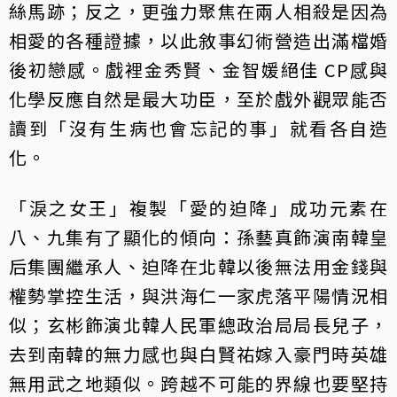
絲馬跡；反之，更強力聚焦在兩人相殺是因為
相愛的各種證據，以此敘事幻術營造出滿檔婚
後初戀感。戲裡金秀賢、金智媛絕佳 CP感與
化學反應自然是最大功臣，至於戲外觀眾能否
讀到「沒有生病也會忘記的事」就看各自造
化。
「淚之女王」複製「愛的迫降」成功元素在
八、九集有了顯化的傾向：孫藝真飾演南韓皇
后集團繼承人、迫降在北韓以後無法用金錢與
權勢掌控生活，與洪海仁一家虎落平陽情況相
似；玄彬飾演北韓人民軍總政治局局長兒子，
去到南韓的無力感也與白賢祐嫁入豪門時英雄
無用武之地類似。跨越不可能的界線也要堅持