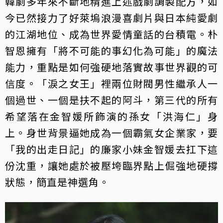
韓劇多年來不斷地精進上述戲劇調製配方，如
今已然接力了好萊塢浪漫喜劇片與日本純愛劇
的江湖地位、成為世界愛情童話的台積電。朴
智恩擁有「將不可能的事幻化為可能」的魔法
能力，重點是如何強硬地落實故事世界觀的可
信度。「淚之女王」裡兩位財閥男性繼承人一
個過世、一個是扶不起的阿斗，第三代的所有
希望落在金智媛所飾演的孫女「洪海仁」身
上。身世背景逼她成為一個霸氣女企業家，要
「我的出走日記」的廉家小妹金智媛去扛下這
份沈重，讓她處於被壓垮臨界點上倔強地硬撐
狀態，簡直是神選角。