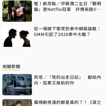
噓！劇亮點／伊藤潤二生日「聰明
鎮」登Netflix冠軍 評價兩極5大
特點一次看
從一場線下衝突到泰中網路論戰：
GMM引起了2026泰中大戰？
相關新聞
芮塔／「我的出走日記」 獻給內
向、孤單又無助的你
電視劇裡演的都是真的？！《淚之