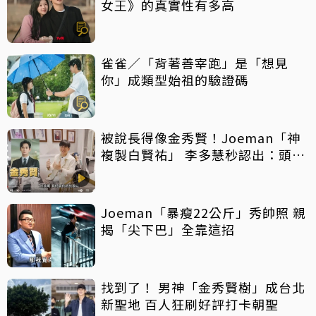
女王》的真實性有多高
雀雀／「背著善宰跑」是「想見
你」成類型始祖的驗證碼
被說長得像金秀賢！Joeman「神
複製白賢祐」 李多慧秒認出：頭髮
像而已
Joeman「暴瘦22公斤」秀帥照 親
揭「尖下巴」全靠這招
找到了！ 男神「金秀賢樹」成台北
新聖地 百人狂刷好評打卡朝聖