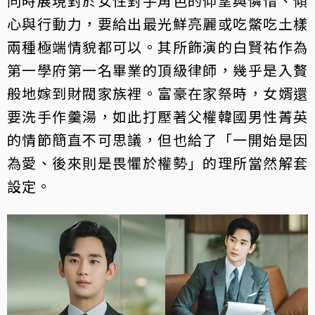
同時展現對於女性對手角色的仰望與憐惜、傾
心與行動力，要給出最光鮮亮麗或吃鱉吃土樣
兩種極端情貌都可以。其所飾演的白賢祐作為
第一學府第一名畢業的頂級律師，幾乎是入贅
般地嫁到財閥家族裡。富豪在家祭時，女婿還
要洗手作羹湯，如此打壓著父權韓國男性菁英
的情節簡直不可思議，但也給了「一開始是因
為愛、後來則是畏懼於權勢」的理所當然解套
設定。