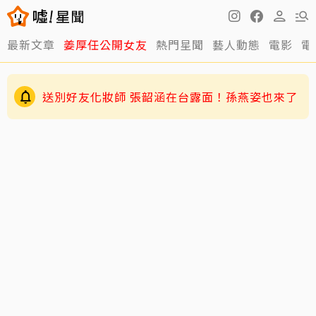
最新文章
姜厚任公開女友
熱門星聞
藝人動態
電影
電
蕭敬騰日料店遭房東大漲租！月租15萬飆23萬
談妥20萬竟臨時反悔不續租
送別好友化妝師 張韶涵在台露面！孫燕姿也來了