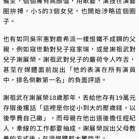
備至，個個擁有高顏值，用歌藝、演技在演藝
圈拚搏，小S的3個女兒，也開始涉略這個圈
子。
也有如同吳宗憲對鹿希派一樣恨鐵不成鋼的父
親，例如寇世勳對兒子寇家瑞，或是謝祖武對
兒子謝展榮。謝祖武對兒子的嚴荷令人咋舌，
甚至在媒體面前說出「他的表演在所有演員
中，排名倒數第一名」的負面評語。
謝祖武在謝展榮18歲那年，丟給他存有19萬元
存摺後撂話「這裡是你從小到大的壓歲錢，以
後學費自己繳」，而母親在他出道後擔任經紀
人，牽線的工作都要抽成。謝展榮說出父母教
養的方式後，在場媒體都大驚咋舌。