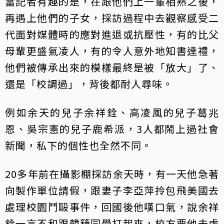
當記者有趣的是，在跟他們上一輩相熟之後，
再遇上他們的子女，採訪過程中去觀察感受二
代面對媒體時的應對進退或抗壓性，有的比父
母輩更盛氣凌人，有的令人意外地知書達禮，
他們被傳承出來的模樣最終是被「放大」了、
還是「校調過」，背後都耐人尋味。
例如余天的兒子余祥銓、高凌風的兒子葛兆
恩、吳宗憲的兒子鹿希派，3人都鬧上過社會
新聞，私下的個性也全然不同。
20多年前在攝影棚採訪余天時，有一天他急著
向製作單位請假，跟妻子李亞萍拎包飛美國去
處理校園鬥毆事件，回國後他嘆口氣，說余祥
銓一言不和跟韓籍同學打起來，校方要他去處