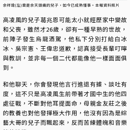
余祥銓(左)曾是余天頭痛的兒子，如今已成熟懂事。本報資料照片
高凌風的兒子葛兆恩可能太小就經歷家中變故
和父喪，雖然才26歲，卻有一種早熟的世故，
前陣子發生烏龍酒駕，他私下分別打給白冰
冰、吳宗憲、王偉忠道歉，認真接受長輩叮嚀
與教訓，並非每一個二代都能像他一樣面面俱
到。
和他聊天，你會發現他言行進退有據、談吐有
度，這不只是高凌風生前帶著才國中生的他四
處征戰，不斷對他耳提面命，母親金友莊之後
的教養也對他發揮極大作用，他沒有因為是綜
藝大哥的兒子而飄起來，反而苦練體魄和音樂