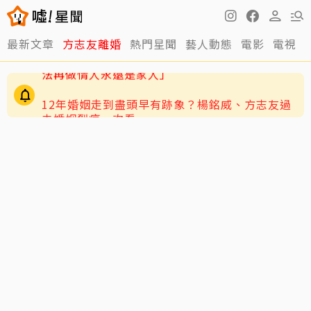
最新文章
方志友離婚
熱門星聞
藝人動態
電影
電視
12年婚姻走到盡頭早有跡象？楊銘威、方志友過
去婚姻裂痕一次看
快訊／方志友、楊銘威離婚了！結束12年婚「無
法再做情人永遠是家人」