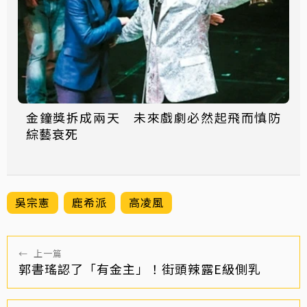
金鐘獎拆成兩天 未來戲劇必然起飛而慎防
綜藝衰死
吳宗憲
鹿希派
高凌風
←
上一篇
郭書瑤認了「有金主」！街頭辣露E級側乳