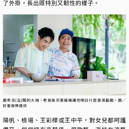
了外掛，長出既特別又韌性的樣子。
鹿希派(左)闖的大禍，老爸吳宗憲藉機讓他明白什麼是演藝圈。圖／
好看娛樂提供
陽帆、檢場、王彩樺或王中平，對女兒都呵護