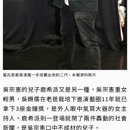
葛兆恩是高凌風一手培養出來的二代。本報資料照片
吳宗憲的兒子鹿希派又是另一種，吳宗憲重女
輕男，吳姍儒在老爸栽培下進演藝圈11年就已
拿下3座金鐘獎，是外人眼中氣質大器的女主
持人。鹿希派則一登場就鬧了兩件轟動的社會
新聞，是吳宗憲口中不成材的兒子。