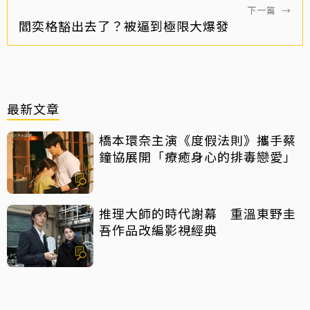
下一篇
→
閻奕格豁出去了？被逼到極限大爆發
最新文章
橋本環奈主演《度假法則》攜手蔡
鐘協展開「療癒身心的排毒戀愛」
推理大師的時代謝幕 重溫東野圭
吾作品改編影視經典