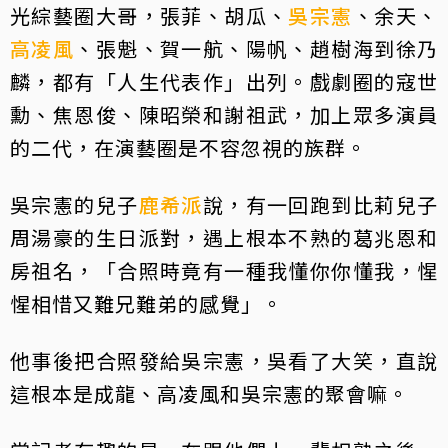
光綜藝圈大哥，張菲、胡瓜、
吳宗憲
、余天、
高凌風
、張魁、賀一航、陽帆、趙樹海到徐乃
麟，都有「人生代表作」出列。戲劇圈的寇世
勳、焦恩俊、陳昭榮和謝祖武，加上眾多演員
的二代，在演藝圈是不容忽視的族群。
吳宗憲的兒子
鹿希派
說，有一回跑到比莉兒子
周湯豪的生日派對，遇上根本不熟的葛兆恩和
房祖名，「合照時竟有一種我懂你你懂我，惺
惺相惜又難兄難弟的感覺」。
他事後把合照發給吳宗憲，吳看了大笑，直說
這根本是成龍、高凌風和吳宗憲的聚會嘛。