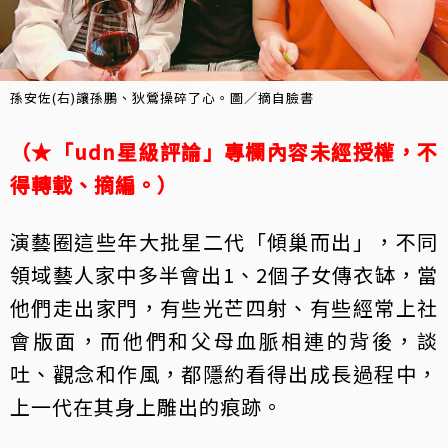
孫安佐(右)讓孫鵬、狄鶯操碎了心。圖／摘自臉書
（★「udn星級評論」專欄內容未經授權，不
得轉載、摘編。）
演藝圈這些年大批星二代「傾巢而出」，不同
領域藝人家中多半會出1、2個子女傳衣缽，當
他們走出家門，有些光芒四射、有些經常上社
會版面，而他們和父母血脈相連的背後，談
吐、觀念和作風，都隱約看得出成長過程中，
上一代在其身上雕出的痕跡。