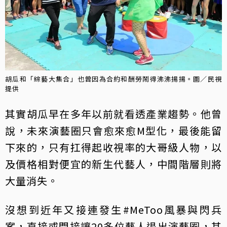
胡瓜和「綜藝大集合」也曾因為合約和酬勞鬧得沸沸揚揚。圖／民視
提供
其實胡瓜早在多年以前就看透產業趨勢。他曾
說，未來演藝圈只會愈來愈M型化，最後能留
下來的，只有扛得起收視率的大哥級人物，以
及價格相對便宜的新生代藝人，中間階層則將
大量消失。
沒想到近年又接連發生#MeToo風暴與閃兵
案，直接或間接讓20多位藝人退出演藝圈，其