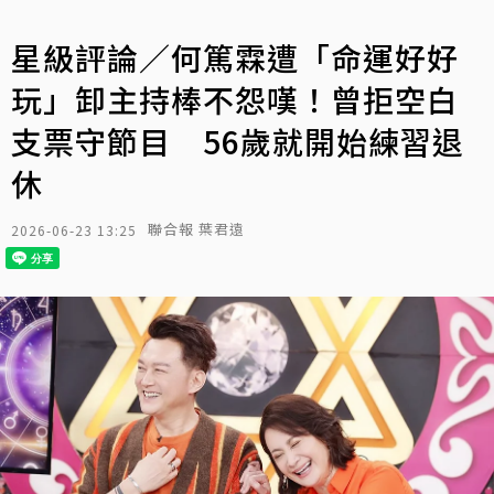
星級評論／何篤霖遭「命運好好
玩」卸主持棒不怨嘆！曾拒空白
支票守節目 56歲就開始練習退
休
聯合報 葉君遠
2026-06-23 13:25