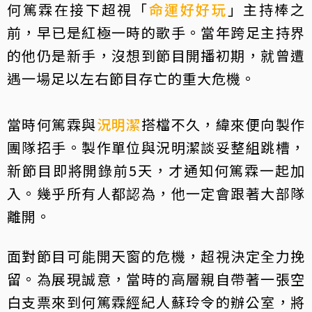
何篤霖在接下超視「
命運好好玩
」主持棒之
前，早已是紅極一時的歌手。當年跨足主持界
的他仍是新手，沒想到節目開播初期，就曾遭
遇一場足以左右節目存亡的重大危機。
當時何篤霖與
況明潔
搭檔不久，緯來便向製作
團隊招手。製作單位與況明潔談妥整組跳槽，
新節目即將開錄前5天，才通知何篤霖一起加
入。幾乎所有人都認為，他一定會跟著大部隊
離開。
面對節目可能開天窗的危機，超視決定全力挽
留。為展現誠意，當時的高層親自帶著一張空
白支票來到何篤霖經紀人蘇玲令的辦公室，將