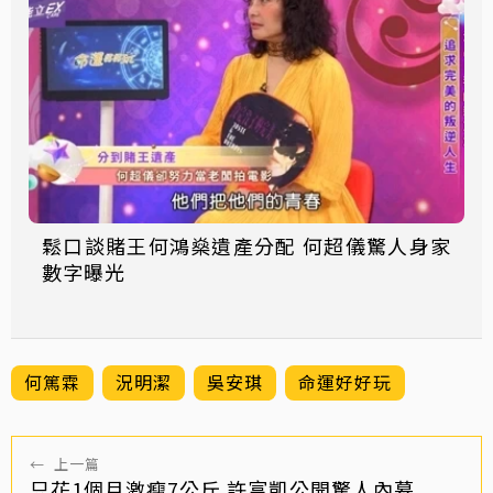
鬆口談賭王何鴻燊遺產分配 何超儀驚人身家
數字曝光
何篤霖
況明潔
吳安琪
命運好好玩
←
上一篇
只花1個月激瘦7公斤 許富凱公開驚人內幕