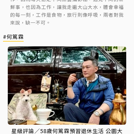
鮮事，也因為工作，讓我走遍大山大水，體會幸福
的每一刻，工作是食物，旅行則像呼吸，兩者對我
來說，缺一不可。
#何篤霖
星級評論／58歲何篤霖預習退休生活 公園大