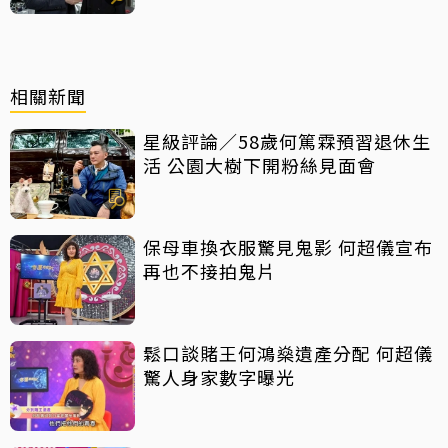
相關新聞
星級評論／58歲何篤霖預習退休生
活 公園大樹下開粉絲見面會
保母車換衣服驚見鬼影 何超儀宣布
再也不接拍鬼片
鬆口談賭王何鴻燊遺產分配 何超儀
驚人身家數字曝光