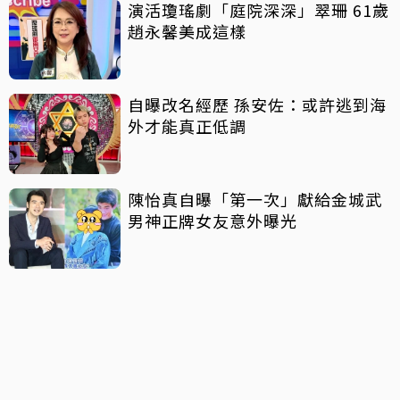
演活瓊瑤劇「庭院深深」翠珊 61歲
趙永馨美成這樣
自曝改名經歷 孫安佐：或許逃到海
外才能真正低調
陳怡真自曝「第一次」獻給金城武
男神正牌女友意外曝光