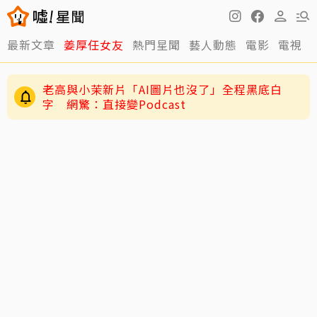
最新文章
姜厚任女友
熱門星聞
藝人動態
電影
電視
快訊／方志友、楊銘威離婚了！結束12年婚「無
法再做情人永遠是家人」
老高與小茉新片「AI圖片也沒了」全程黑底白
字 網驚：直接變Podcast