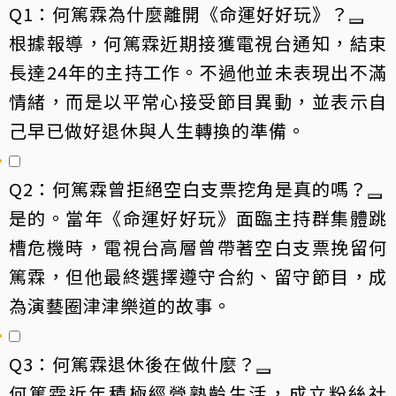
Q1：何篤霖為什麼離開《命運好好玩》？
根據報導，何篤霖近期接獲電視台通知，結束
長達24年的主持工作。不過他並未表現出不滿
情緒，而是以平常心接受節目異動，並表示自
己早已做好退休與人生轉換的準備。
Q2：何篤霖曾拒絕空白支票挖角是真的嗎？
是的。當年《命運好好玩》面臨主持群集體跳
槽危機時，電視台高層曾帶著空白支票挽留何
篤霖，但他最終選擇遵守合約、留守節目，成
為演藝圈津津樂道的故事。
Q3：何篤霖退休後在做什麼？
何篤霖近年積極經營熟齡生活，成立粉絲社