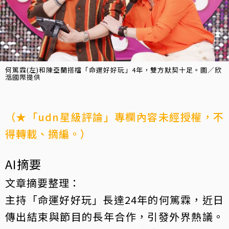
何篤霖(左)和陳亞蘭搭檔「命運好好玩」4年，雙方默契十足。圖／欣
湉國際提供
（★「udn星級評論」專欄內容未經授權，不
得轉載、摘編。）
AI摘要
文章摘要整理：
主持「命運好好玩」長達24年的何篤霖，近日
傳出結束與節目的長年合作，引發外界熱議。