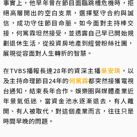
事實上，他早年曾在節目面臨跳槽危機時，拒
絕高層開出的空白支票，選擇堅守合約與誠
信，成功守住節目命脈。如今面對主持棒交
接，何篤霖坦然接受，並透露自己早已開始規
劃退休生活，從投資房地產到經營粉絲社團，
展現從容面對人生轉折的智慧。
在TVBS播報長達28年的資深主播
吳安琪
，以
及主持命理節目24年的
何篤霖
都突然接獲電視
台通知，結束長年合作。娛樂圈與媒體產業近
年景氣低迷，當資金池水逐漸退去，有人離
開、有人被取代，對這個產業而言，往往只是
時間早晚的問題。