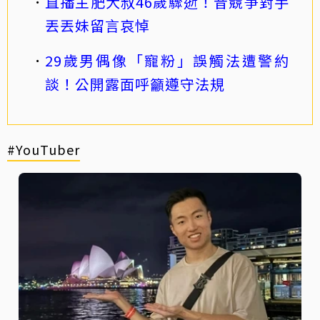
直播主肥大叔46歲驟逝！昔競爭對手
丟丟妹留言哀悼
29歲男偶像「寵粉」誤觸法遭警約
談！公開露面呼籲遵守法規
#YouTuber