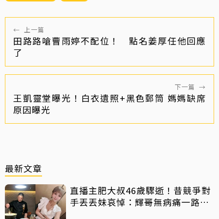
←
上一篇
田路路嗆曹雨婷不配位！ 點名姜厚任他回應
了
下一篇
→
王凱靈堂曝光！白衣遺照+黑色郵筒 媽媽缺席
原因曝光
最新文章
直播主肥大叔46歲驟逝！昔競爭對
手丟丟妹哀悼：輝哥無病痛一路好
走