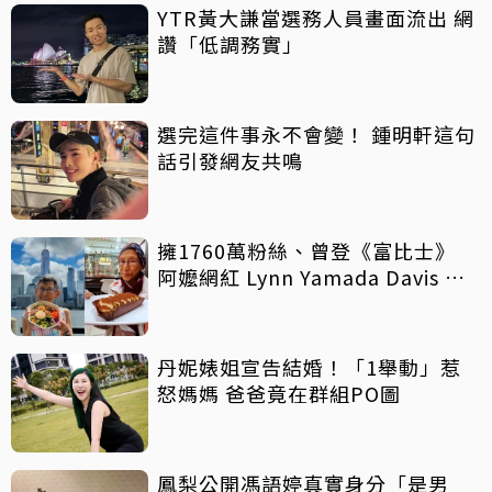
YTR黃大謙當選務人員畫面流出 網
讚「低調務實」
選完這件事永不會變！ 鍾明軒這句
話引發網友共鳴
擁1760萬粉絲、曾登《富比士》
阿嬤網紅 Lynn Yamada Davis 驚
傳病逝
丹妮婊姐宣告結婚！「1舉動」惹
怒媽媽 爸爸竟在群組PO圖
鳳梨公開馮語婷真實身分「是男