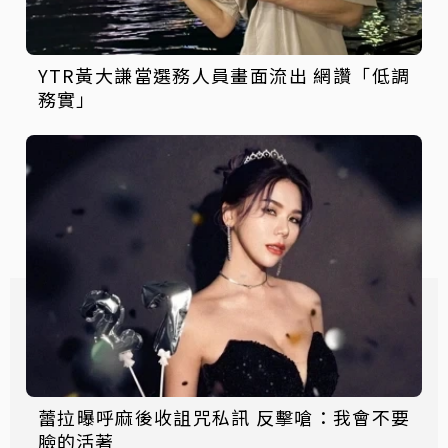
YTR黃大謙當選務人員畫面流出 網讚「低調
務實」
蕾拉曝呼麻後收詛咒私訊 反擊嗆：我會不要
臉的活著