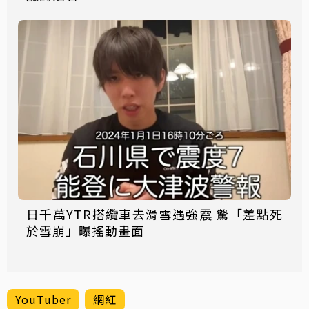
日千萬YTR搭纜車去滑雪遇強震 驚「差點死
於雪崩」曝搖動畫面
YouTuber
網紅