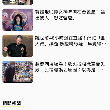
韓援啦啦隊女神準備在台置產！語
出驚人「想吃爸爸」
離世前48小時還在直播！網紅「肥
大叔」猝逝 暴瘦粉絲疑「早覺得不
對」
翻澎湖垃圾場！放火找相機宣告失
敗 民宿曝誤丟原因：以為是「按
摩棒」 喊話已和解勿出征
相關新聞