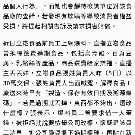
品個人行為」，而她也會靜待檢調單位對該食
品廠的查緝，若發現有欺瞞等導致消費者權益
受損，將提起相關告訴及請求損害賠償。
近日立崧食品前員工上網爆料，直指立崧食品
曾換標籤賣過期食品，包括烏骨雞、百頁豆
腐、乳酪絲等產品，商品還賣給家樂福、直播
主丟丟妹，立崧食品張姓負責人昨（5日）以
30萬交保。張姓負責人出面喊冤，解釋食品工
廠送來時早有「製造、保存有效日期及溯源條
碼」，若是過期就丟掉，東西都不夠出，還改
什麼標？張表示，爆料員工曾要求借一大筆
錢，被拒絕就說要檢舉公司改標，懷疑是該員
工趁早上進公司疊貨撕下過期標籤，再貼在新