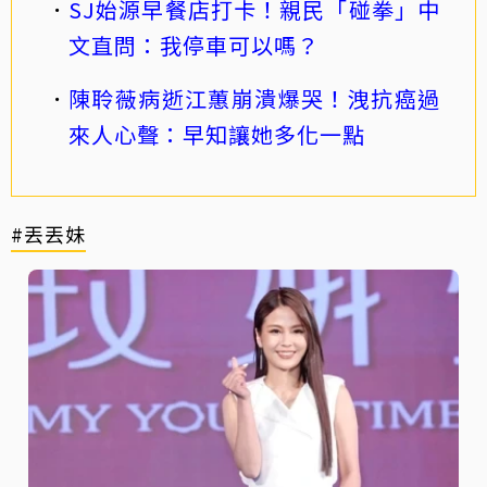
SJ始源早餐店打卡！親民「碰拳」中
文直問：我停車可以嗎？
陳聆薇病逝江蕙崩潰爆哭！洩抗癌過
來人心聲：早知讓她多化一點
#丟丟妹