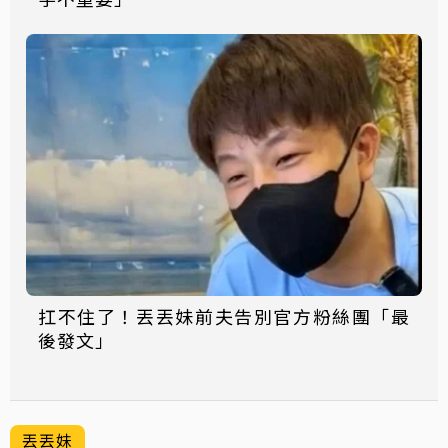
扛不住了！丟丟妹前夫告別官方粉絲團「最
後發文」
丟丟妹