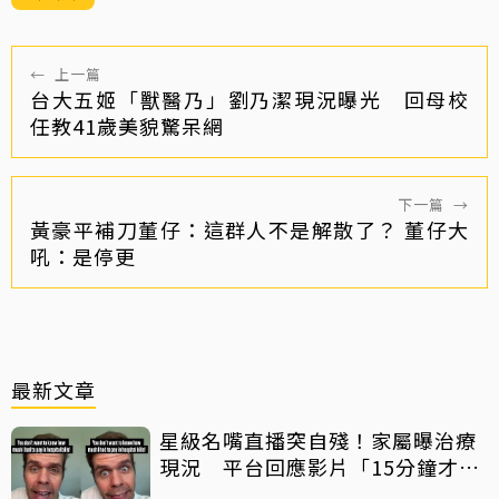
←
上一篇
台大五姬「獸醫乃」劉乃潔現況曝光 回母校
任教41歲美貌驚呆網
下一篇
→
黃豪平補刀董仔：這群人不是解散了？ 董仔大
吼：是停更
最新文章
星級名嘴直播突自殘！家屬曝治療
現況 平台回應影片「15分鐘才下
架」原因