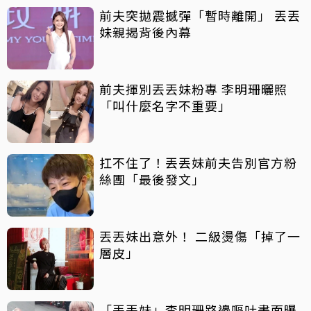
前夫突拋震撼彈「暫時離開」 丟丟
妹親揭背後內幕
前夫揮別丟丟妹粉專 李明珊曬照
「叫什麼名字不重要」
扛不住了！丟丟妹前夫告別官方粉
絲團「最後發文」
丟丟妹出意外！ 二級燙傷「掉了一
層皮」
「丟丟妹」李明珊路邊嘔吐畫面曝