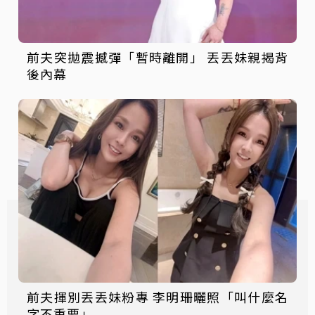
前夫突拋震撼彈「暫時離開」 丟丟妹親揭背
後內幕
前夫揮別丟丟妹粉專 李明珊曬照「叫什麼名
字不重要」