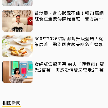
曾涉毒、身心狀況不佳！韓71萬網
紅裴仁圭驚傳陳屍自宅 警方調查
中
500甜2026甜點派對升級登場！從
策展系西點到國宴級美味名店齊聚
女網紅淚揭黑幕 前夫「假發瘋」騙
光2百萬 再遭愛情騙局套走2千萬
相關新聞