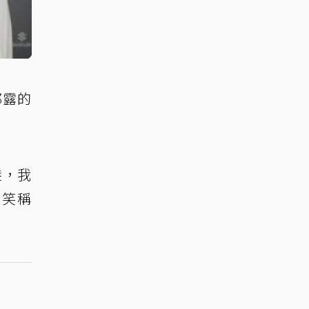
都露的
髮，我
則笑稱