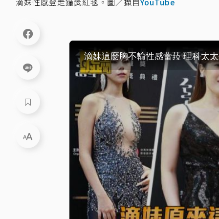
滴妹性感登走鐘獎紅毯。圖／擷自
YouTube