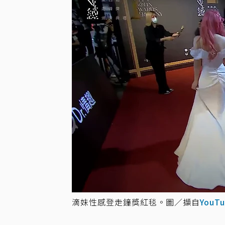
滴妹性感登走鐘獎紅毯。圖／擷自
YouT