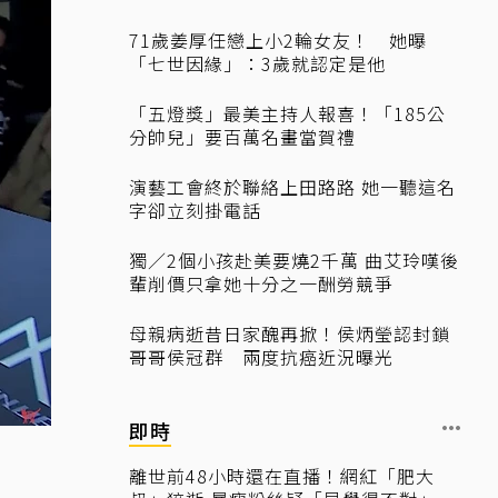
71歲姜厚任戀上小2輪女友！ 她曝
「七世因緣」：3歲就認定是他
「五燈獎」最美主持人報喜！「185公
分帥兒」要百萬名畫當賀禮
演藝工會終於聯絡上田路路 她一聽這名
字卻立刻掛電話
獨／2個小孩赴美要燒2千萬 曲艾玲嘆後
輩削價只拿她十分之一酬勞競爭
母親病逝昔日家醜再掀！侯炳瑩認封鎖
哥哥侯冠群 兩度抗癌近況曝光
即時
離世前48小時還在直播！網紅「肥大