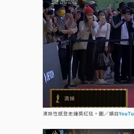
滴妹性感登走鐘獎紅毯。圖／擷自
YouT