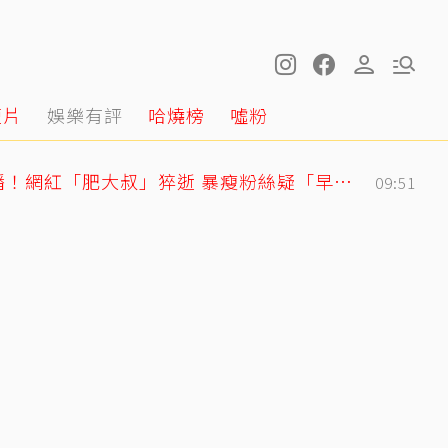
短片
娛樂有評
哈燒榜
噓粉
離世前48小時還在直播！網紅「肥大叔」猝逝 暴瘦粉絲疑「早覺得不對」
09:51