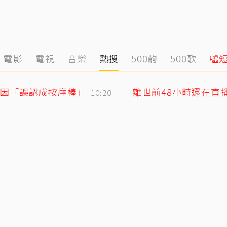
電影
電視
音樂
熱搜
500齣
500歌
噓
因「誤認成按摩棒」
10:20