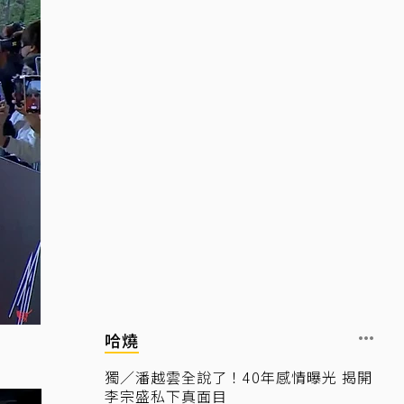
哈燒
獨／潘越雲全說了！40年感情曝光 揭開
李宗盛私下真面目