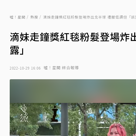
噓！星聞
熱搜
滴妹走鐘獎紅毯粉髮登場炸出北半球 禮服低調但「該
滴妹走鐘獎紅毯粉髮登場炸
露」
噓！星聞 綜合報導
2022-10-29 16:06