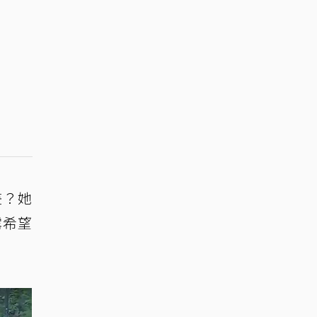
畫？她
露希望