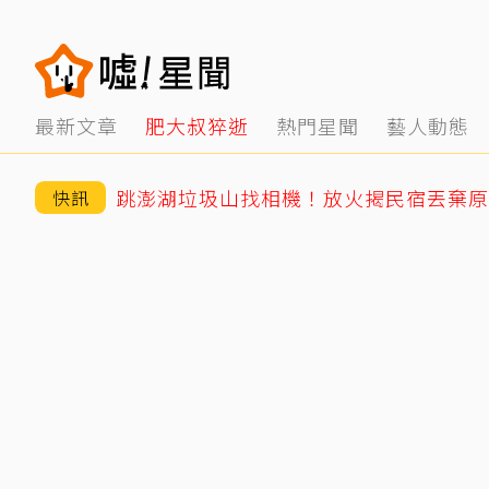
最新文章
肥大叔猝逝
熱門星聞
藝人動態
跳澎湖垃圾山找相機！放火揭民宿丟棄原
快訊