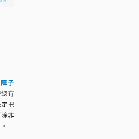
一陣子
體總有
決定把
「除非
」。