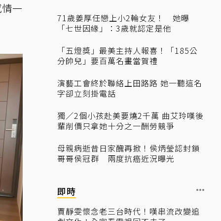
感情一
71歲姜厚任戀上小2輪女友！ 她曝
「七世因緣」：3歲就認定是他
「五燈獎」最美主持人報喜！「185公
分帥兒」要百萬名畫當賀禮
演藝工會終於聯絡上田路路 她一聽這名
字卻立刻掛電話
獨／2個小孩赴美要燒2千萬 曲艾玲嘆後
輩削價只拿她十分之一酬勞競爭
母親病逝昔日家醜再掀！侯炳瑩認封鎖
哥哥侯冠群 兩度抗癌近況曝光
即時
賈靜雯懷念老三台時代！嘆串流改變追