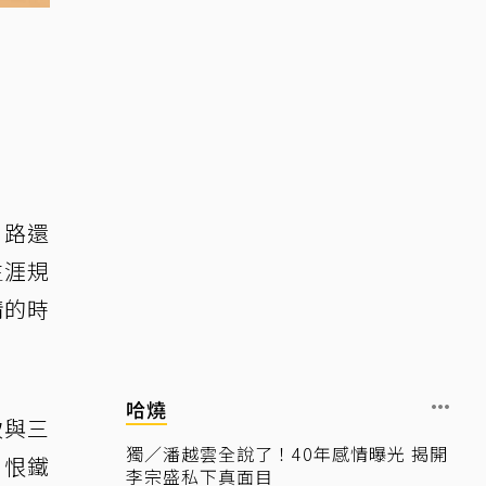
出路還
生涯規
情的時
哈燒
致與三
獨／潘越雲全說了！40年感情曝光 揭開
，恨鐵
李宗盛私下真面目