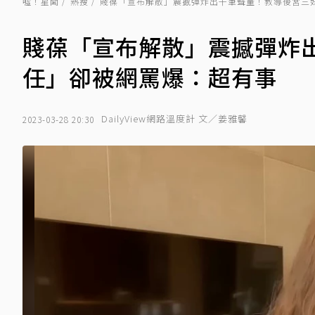
噓！星聞
熱搜
賤葆「宣布解散」震撼彈炸出千筆聲量！教導後宮三
賤葆「宣布解散」震撼彈炸
任」卻被網罵爆：超有事
DailyView網路溫度計 文／姜雅馨
2023-03-28 20:30