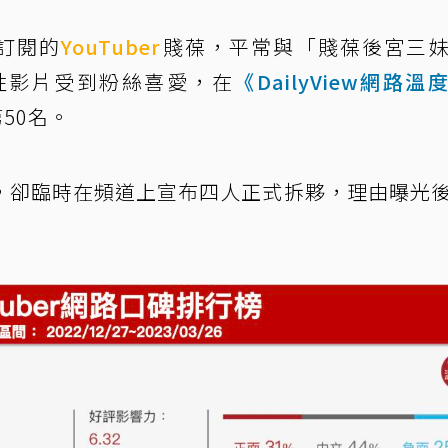
人訂閱的
YouTuber
賤葆，平常與「賤葆後宮三
性影片受到粉絲喜愛，在
《DailyView網路溫
50名。
，卻臨時在頻道上宣布四人正式拆夥，理由曝光