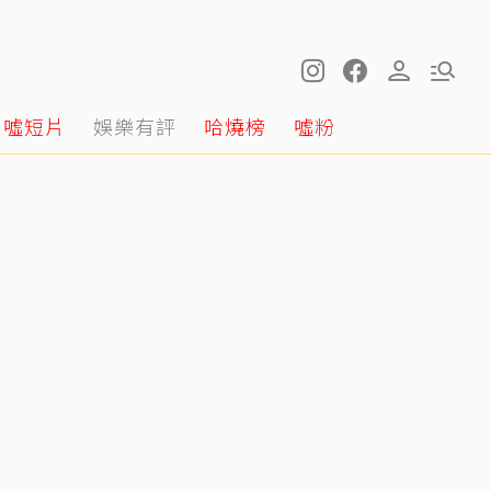
噓短片
娛樂有評
哈燒榜
噓粉