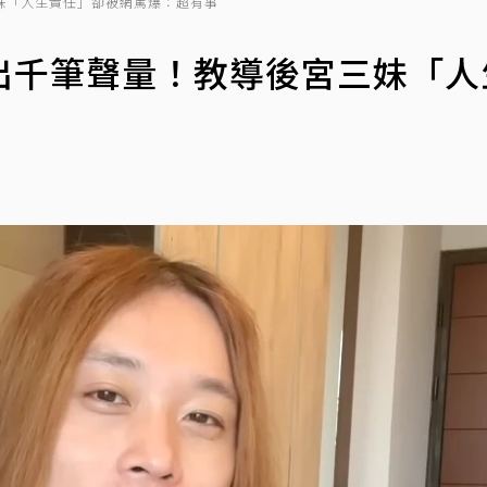
妹「人生責任」卻被網罵爆：超有事
出千筆聲量！教導後宮三妹「人