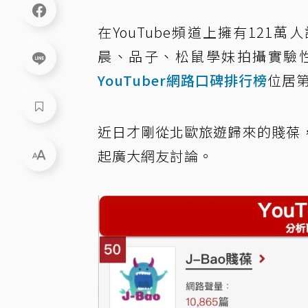
在YouTube頻道上擁有121萬
晨、品子、松鼠學妹拍攝實驗
YouTuber網路口碑排行榜
位居第
近日才剛從北歐旅遊歸來的賤葆
起廣大網友討論。