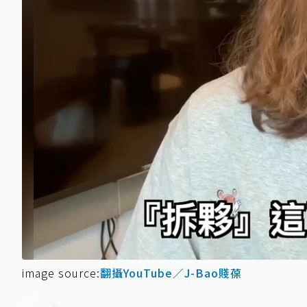
image source:
翻攝YouTube／J-Bao賤葆