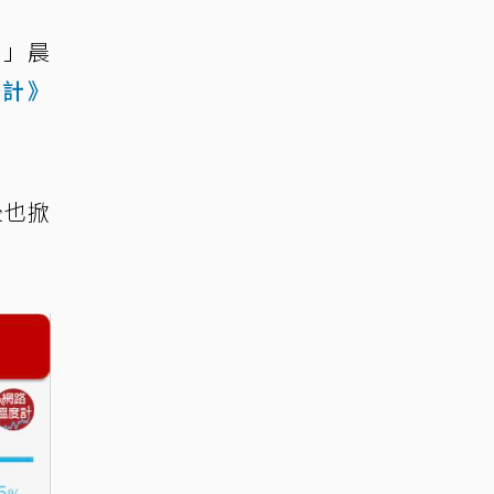
妹」晨
度計》
後也掀