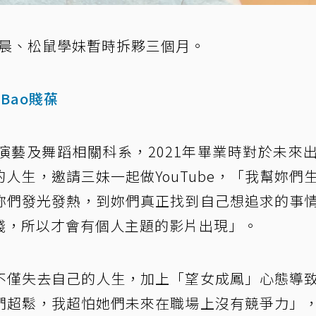
、晨晨、松鼠學妹暫時拆夥三個月。
-Bao賤葆
演藝及舞蹈相關科系，2021年畢業時對於未來
人生，邀請三妹一起做YouTube，「我幫妳們
妳們發光發熱，到妳們真正找到自己想追求的事
錢，所以才會有個人主題的影片出現」。
不僅失去自己的人生，加上「望女成鳳」心態導
們超鬆，我超怕她們未來在職場上沒有競爭力」