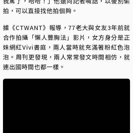
我罵了，哈哈！」他還向記者喊話，以後別偷
拍，可以直接找他拍個夠。
據《CTWANT》報導，77老大與女友3年前就
合作拍攝「懶人豐胸法」影片，女方身分是正
妹網紅Vivi書庭，兩人當時就充滿著粉紅色泡
泡。周刊更發現，兩人常常發文時間相仿，就
連出國時間也都一樣。