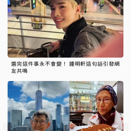
選完這件事永不會變！ 鍾明軒這句話引發網
友共鳴