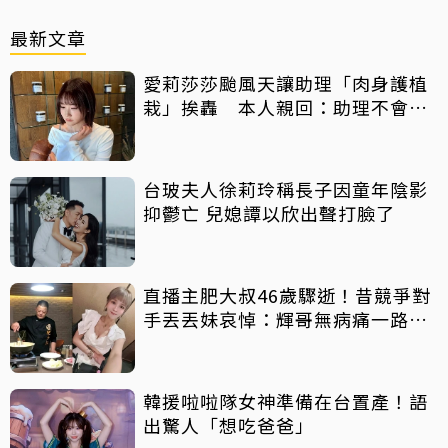
最新文章
愛莉莎莎颱風天讓助理「肉身護植
栽」挨轟 本人親回：助理不會被
吹出去
台玻夫人徐莉玲稱長子因童年陰影
抑鬱亡 兒媳譚以欣出聲打臉了
直播主肥大叔46歲驟逝！昔競爭對
手丟丟妹哀悼：輝哥無病痛一路好
走
韓援啦啦隊女神準備在台置產！語
出驚人「想吃爸爸」