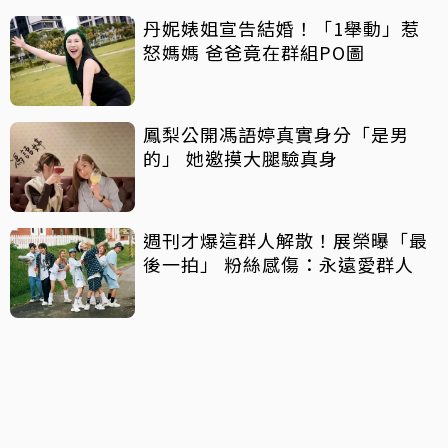
丹妮婊姐宣告結婚！「1舉動」惹
怒媽媽 爸爸竟在群組PO圖
鳳梨公開馮語婷真實身分「是男
的」 她邀摸大腿驗真身
週刊才爆這群人解散！展榮曝「最
後一拍」 粉絲感傷：永遠愛群人