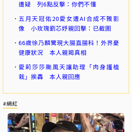
遭疑 列6點反擊：你們不懂
五月天冠佑20愛女遭AI合成不雅影
像 小玫瑰劉芯妤親回擊：已截圖
66歲徐乃麟驚現大腸直腸科！外界憂
健康狀況 本人親揭真相
愛莉莎莎颱風天讓助理「肉身護植
栽」挨轟 本人親回應
#網紅