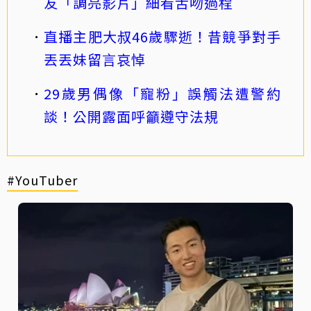
友「調亮影片」細看舌吻過程
直播主肥大叔46歲驟逝！昔競爭對手
丟丟妹留言哀悼
29歲男偶像「寵粉」誤觸法遭警約
談！公開露面呼籲遵守法規
#YouTuber