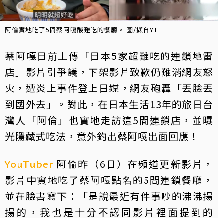
阿倫實地吃了5間蔡阿嘎酸難吃的餐廳。 圖/擷自YT
蔡阿嘎日前上傳「日本5家超難吃的連鎖地雷
店」影片引爭議，下架影片致歉仍難消網友怒
火，遭炎上事件登上日媒，網友砲轟「丟臉丟
到國外去」。對此，在日本生活13年的旅日台
灣人「阿倫」也實地走訪這5間連鎖店，並曝
光隱藏式吃法，意外釣出蔡阿嘎出面回應！
YouTuber
阿倫昨（6日）在頻道更新影片，
影片中實地吃了蔡阿嘎點名的5間連鎖餐廳，
並在臉書寫下：「是說最近有件事吵的沸沸揚
揚的，我也是十分不認同影片裡面提到的