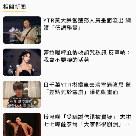
相關新聞
YTR黃大謙當選務人員畫面流出 網
讚「低調務實」
蕾拉曝呼麻後收詛咒私訊 反擊嗆：
我會不要臉的活著
日千萬YTR搭纜車去滑雪遇強震 驚
「差點死於雪崩」曝搖動畫面
博恩嘆「受騙誠信還被質疑」 志祺
七七曝薩泰爾「大家都很崩潰」：
他們是受害者