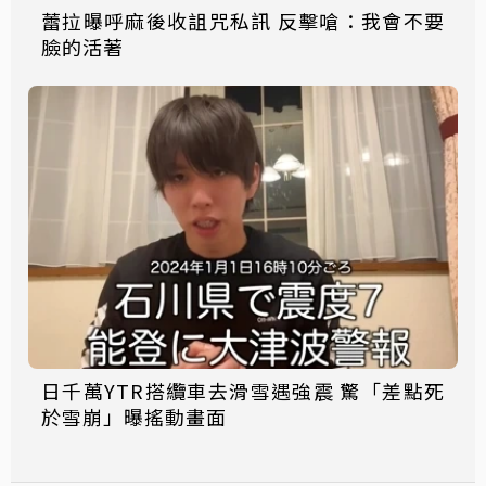
蕾拉曝呼麻後收詛咒私訊 反擊嗆：我會不要
臉的活著
日千萬YTR搭纜車去滑雪遇強震 驚「差點死
於雪崩」曝搖動畫面