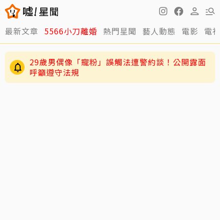
最新文章
5566小刀離婚
熱門星聞
藝人動態
電影
電
29歲男偶像「寵粉」誤觸法遭警約談！公開露面
呼籲遵守法規
4歲兒緊盯AKIRA備戰演唱會 萌學林志玲甜喊
「加油」