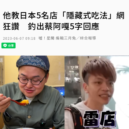
他教日本5名店「隱藏式吃法」網
狂讚 釣出蔡阿嘎5字回應
噓！星聞 編輯三月兔／綜合報導
2023-06-07 09:18