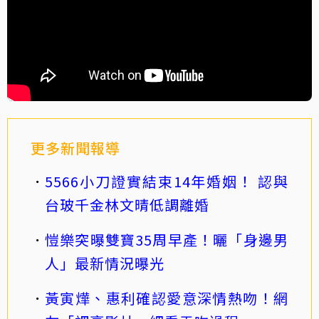
更多新聞報導
5566小刀證實結束14年婚姻！ 認與
台玻千金林文晴低調離婚
愷樂突曝雙寶35周早產！曬「身邊男
人」最新情況曝光
黃寅燁、惠利確認愛意深情熱吻！網