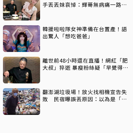
手丟丟妹哀悼：輝哥無病痛一路好
走
韓援啦啦隊女神準備在台置產！語
出驚人「想吃爸爸」
離世前48小時還在直播！網紅「肥
大叔」猝逝 暴瘦粉絲疑「早覺得不
對」
翻澎湖垃圾場！放火找相機宣告失
敗 民宿曝誤丟原因：以為是「按
摩棒」 喊話已和解勿出征