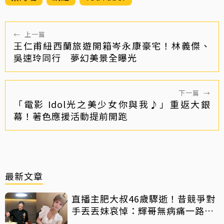
←
上一篇
王仁甫紐西蘭旅遊開箱岑永康豪宅！林義傑、
吳速玲同行 夢幻美景全曝光
下一篇
→
「電影 Idol光之美少女你與我♪」重返大銀
幕！著色應援活動提前開跑
最新文章
直播主肥大叔46歲驟逝！昔競爭對
手丟丟妹哀悼：輝哥無病痛一路好
走