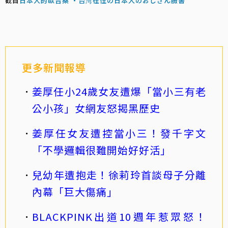
截自
日本人的歐吉桑 ・台湾在住の日本人のおじさん臉書
更多新聞報導
姜厚任小24歲女友遭爆「當小三有老
公小孩」女網友怒揭黑歷史
姜厚任女友遭控當小三！發千字文
「不學邏輯很難開始好好活」
兒幼年遭抱走！徐莉玲首談母子分離
內幕「巨大傷痛」
BLACKPINK出道10週年惹眾怒！