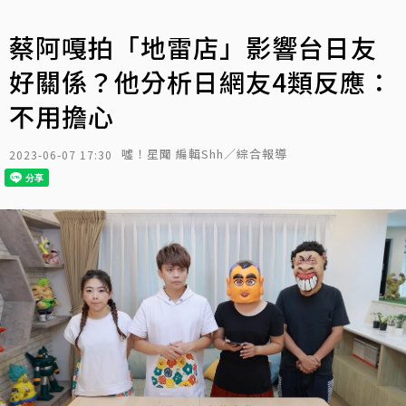
蔡阿嘎拍「地雷店」影響台日友
好關係？他分析日網友4類反應：
不用擔心
噓！星聞 編輯Shh／綜合報導
2023-06-07 17:30