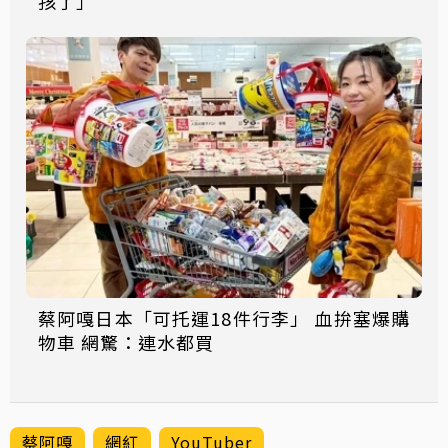
孩了」
蔡阿嘎日本「可托運18件行李」 血拚塞爆購
物車 網驚：連水都買
蔡阿嘎
網紅
YouTuber