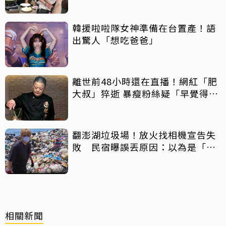
韓援啦啦隊女神準備在台置產！語
出驚人「想吃爸爸」
離世前48小時還在直播！網紅「肥
大叔」猝逝 暴瘦粉絲疑「早覺得不
對」
翻澎湖垃圾場！放火找相機宣告失
敗 民宿曝誤丟原因：以為是「按
摩棒」 喊話已和解勿出征
相關新聞