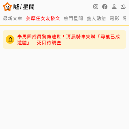
最新文章
姜厚任女友發文
熱門星聞
藝人動態
電影
電
泰男團成員驚傳離世！清晨騎車失聯「尋獲已成
遺體」 死因待調查