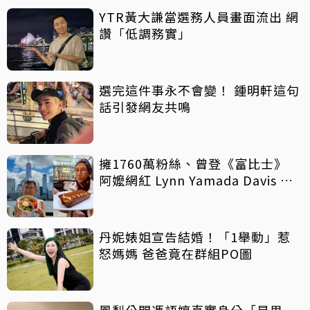
YTR黃大謙當選務人員畫面流出 網
讚「低調務實」
選完這件事永不會變！ 鍾明軒這句
話引發網友共鳴
擁1760萬粉絲、曾登《富比士》
阿嬤網紅 Lynn Yamada Davis 驚
傳病逝
丹妮婊姐宣告結婚！「1舉動」惹
怒媽媽 爸爸竟在群組PO圖