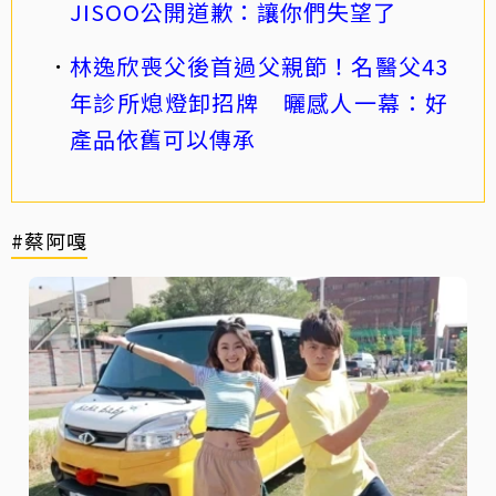
JISOO公開道歉：讓你們失望了
林逸欣喪父後首過父親節！名醫父43
年診所熄燈卸招牌 曬感人一幕：好
產品依舊可以傳承
#蔡阿嘎