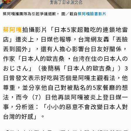
蔡阿嘎攜團隊為引起爭議道歉。 圖／截自
蔡阿嘎臉書影片
蔡阿嘎
拍攝影片「日本5家超難吃的連鎖地雷
店」遭炎上，日媒也報導，台灣網友轟「丟臉
丟到國外」，還有人擔心影響台日友好關係，
作家「日本人的歐吉桑 ・台湾在住の日本人の
おじさん」（後簡稱「日本人的歐吉桑」）3
日曾發文表示好吃與否個是阿嘎主觀看法，他
尊重，並分享他自己對被點名的5家餐廳的想
法，而今（7）日他再談阿嘎被炎上登日媒一
事，分析道：「小小的惡意不會改變日本人對
台灣的好感」。