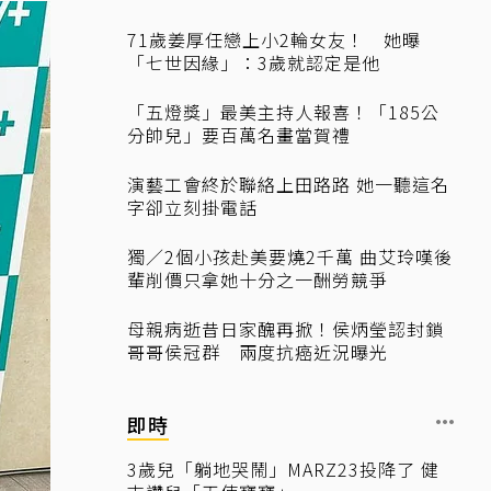
71歲姜厚任戀上小2輪女友！ 她曝
「七世因緣」：3歲就認定是他
「五燈獎」最美主持人報喜！「185公
分帥兒」要百萬名畫當賀禮
演藝工會終於聯絡上田路路 她一聽這名
字卻立刻掛電話
獨／2個小孩赴美要燒2千萬 曲艾玲嘆後
輩削價只拿她十分之一酬勞競爭
母親病逝昔日家醜再掀！侯炳瑩認封鎖
哥哥侯冠群 兩度抗癌近況曝光
即時
3歲兒「躺地哭鬧」MARZ23投降了 健