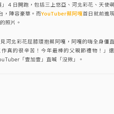
人展」４日開跑，包括三上悠亞、河北彩花、天使
台，陣容豪華。而
YouTuber
蔡阿嘎
首日就前進
動的照片。
只見河北彩花屈膝環抱蔡阿嘎，阿嘎的嗨全身僵
工作真的很辛苦！今年最棒的父親節禮物！」
ouTuber「壹加壹」直喊「沒揪」。