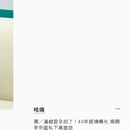
哈燒
獨／潘越雲全說了！40年感情曝光 揭開
李宗盛私下真面目