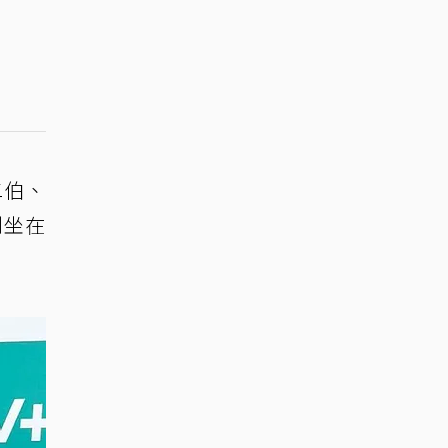
二伯、
別坐在