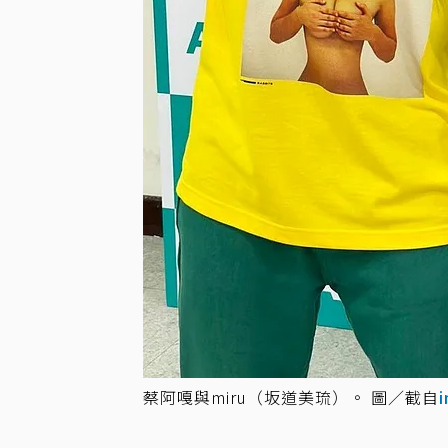
蔡阿嘎與miru（坂道美琉）。 圖／截自