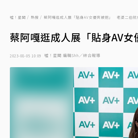
噓！星聞
熱搜
蔡阿嘎逛成人展「貼身AV女優爽被抱」 老婆二伯就
蔡阿嘎逛成人展「貼身AV女
噓！星聞 編輯Shh／綜合報導
2023-08-05 10:09