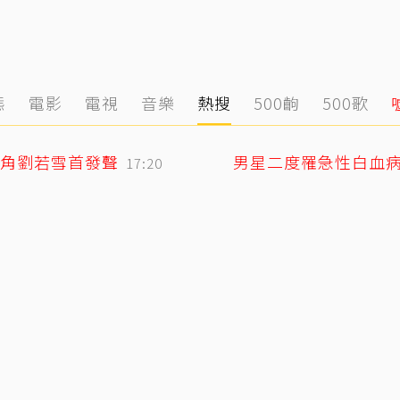
態
電影
電視
音樂
熱搜
500齣
500歌
角劉若雪首發聲
男星二度罹急性白血
17:20