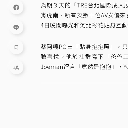
為期３天的「TRE台北國際成
宵虎南、新有菜數十位AV女優來
4日晚間曝光和河北彩花貼身互
蔡阿嘎PO出「貼身抱抱照」，
臉喜悅。他於社群寫下「爸爸
Joeman留言「竟然是抱抱」，Y