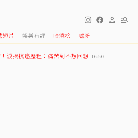
噓短片
娛樂有評
哈燒榜
噓粉
病！淚揭抗癌歷程：痛苦到不想回想
16:50