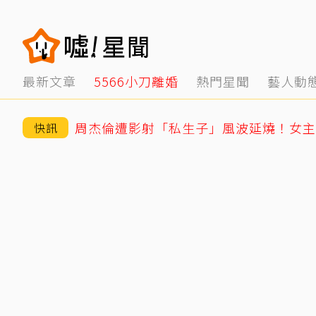
最新文章
5566小刀離婚
熱門星聞
藝人動
周杰倫遭影射「私生子」風波延燒！女主
快訊