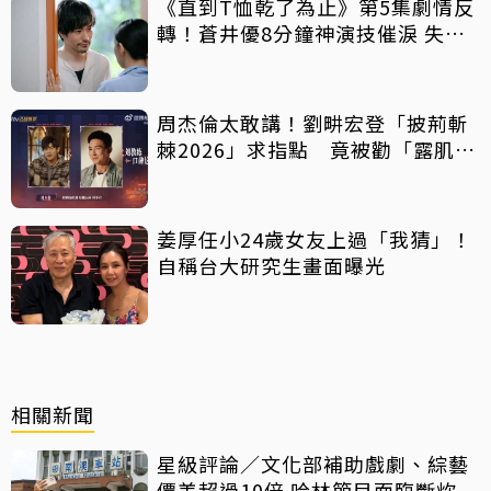
《直到T恤乾了為止》第5集劇情反
轉！蒼井優8分鐘神演技催淚 失蹤
丈夫突喊「我回來了」全網氣炸
周杰倫太敢講！劉畊宏登「披荊斬
棘2026」求指點 竟被勸「露肌肉
就好」
姜厚任小24歲女友上過「我猜」！
自稱台大研究生畫面曝光
相關新聞
星級評論／文化部補助戲劇、綜藝
價差超過10倍 哈林節目面臨斷炊