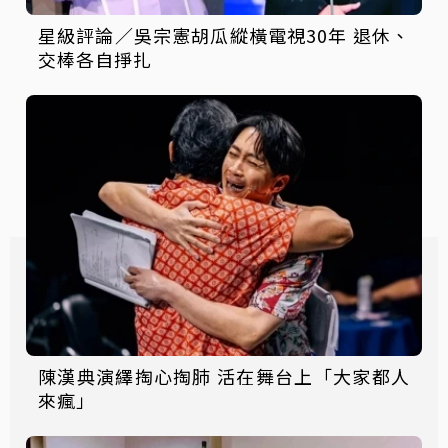
星級評論／吳宗憲胡瓜縱橫電視30年 退休、
交棒各自掙扎
陳漢典演繹掏心掏肺 活在舞台上「大家都人
來瘋」