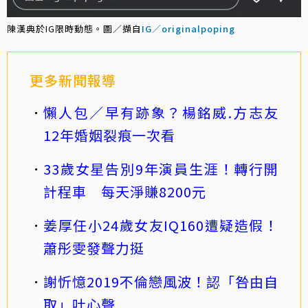
陳漢典於IG限時動態。圖／擷自
IG／originalpoping
更多新聞報導
懶人包／早有跡象？楊銘威.方志友
12年婚姻裂痕一次看
33歲女星告別9年演員生涯！轉行開
計程車 每天淨賺8200元
姜厚任小24歲女友IQ160遭疑造假！
蕭彤雯發聲力挺
謝忻憶2019不倫戀風波！認「咎由自
取」吐心聲