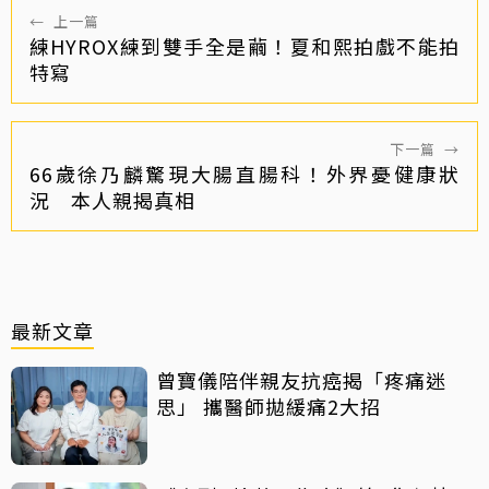
←
上一篇
練HYROX練到雙手全是繭！夏和熙拍戲不能拍
特寫
下一篇
→
66歲徐乃麟驚現大腸直腸科！外界憂健康狀
況 本人親揭真相
最新文章
曾寶儀陪伴親友抗癌揭「疼痛迷
思」 攜醫師拋緩痛2大招