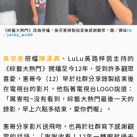
《綜藝大熱門》改版停播，吳宗憲錄製結束後感謝觀眾。圖／擷自
IG
／jacky_wu60
吳宗憲
搭檔
陳漢典
、LuLu黃路梓茵主持的
《綜藝大熱門》開播至今12年，受到許多觀眾
喜愛，憲哥今（12）早於社群分享錄製結束後
在電視台的影片，他指著電視台LOGO說道：
「厲害啦~沒有看到，綜藝大熱門最後一天的
錄影，早上六點多結束，愛你們喔」。
憲哥分享影片送飛吻，也再於社群寫下感謝觀
眾的話語：「謝謝收看！12年一轉眼就過去