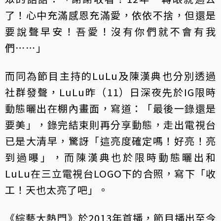
了！心中充滿感恩充滿愛，依依不捨，但還是
要說聲早安！吾愛！沒有你們就不會有我
們⋯⋯」
而同為節目主持的LuLu及陳漢典也分別透過
社群發聲，LuLu昨（11）日深夜先於IG限時
動態曬出在棚內畫面，寫道：「最後一錄還是
要美」，錄完結束則再分享動態，走出電視台
已是大清早，驚訝「這亮度確定嗎！好亮！亮
到過曝」，而陳漢典也於限時動態曬出和
LuLu在三立電視台LOGO下的合照，寫下「收
工！天也太亮了吧」。
《綜藝大熱門》於2013年首播，節目播出至今