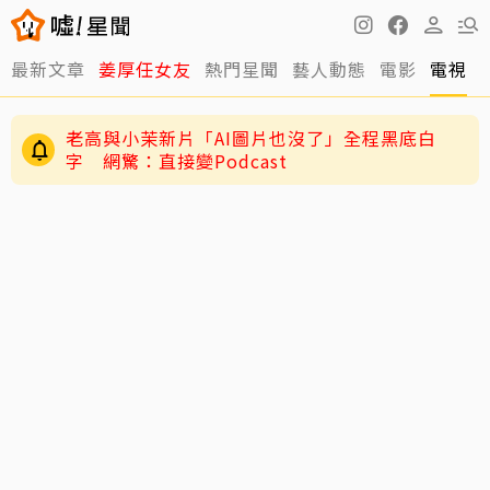
老高與小茉新片「AI圖片也沒了」全程黑底白
最新文章
姜厚任女友
熱門星聞
藝人動態
電影
電視
字 網驚：直接變Podcast
快訊／方志友、楊銘威離婚了！結束12年婚「無
法再做情人永遠是家人」