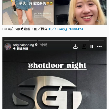
LuLu於IG限時動態。圖／擷自
IG／sunnygirl800424