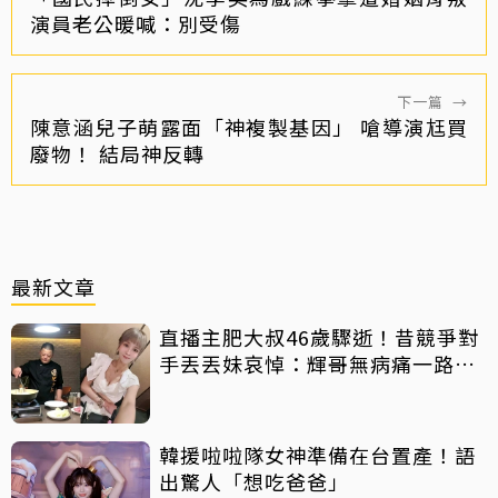
演員老公暖喊：別受傷
下一篇
→
陳意涵兒子萌露面「神複製基因」 嗆導演尪買
廢物！ 結局神反轉
最新文章
直播主肥大叔46歲驟逝！昔競爭對
手丟丟妹哀悼：輝哥無病痛一路好
走
韓援啦啦隊女神準備在台置產！語
出驚人「想吃爸爸」