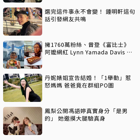
選完這件事永不會變！ 鍾明軒這句
話引發網友共鳴
擁1760萬粉絲、曾登《富比士》
阿嬤網紅 Lynn Yamada Davis 驚
傳病逝
丹妮婊姐宣告結婚！「1舉動」惹
怒媽媽 爸爸竟在群組PO圖
鳳梨公開馮語婷真實身分「是男
的」 她邀摸大腿驗真身