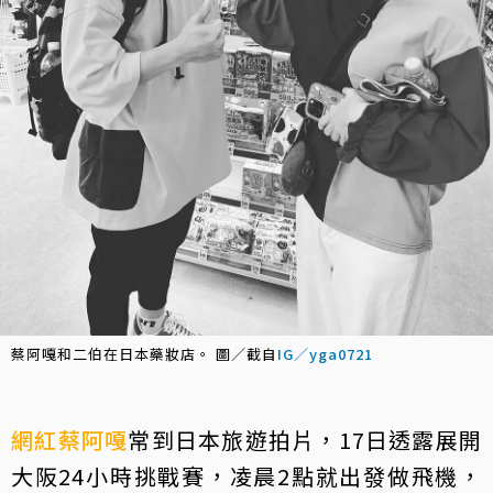
蔡阿嘎和二伯在日本藥妝店。 圖／截自
IG／yga0721
網紅
蔡阿嘎
常到日本旅遊拍片，17日透露展開
大阪24小時挑戰賽，凌晨2點就出發做飛機，