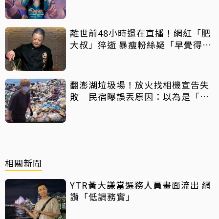
離世前48小時還在直播！網紅「肥
大叔」猝逝 暴瘦粉絲疑「早覺得不
對」
翻澎湖垃圾場！放火找相機宣告失
敗 民宿曝誤丟原因：以為是「按
摩棒」 喊話已和解勿出征
相關新聞
YTR黃大謙當選務人員畫面流出 網
讚「低調務實」