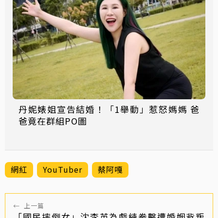
丹妮婊姐宣告結婚！「1舉動」惹怒媽媽 爸
爸竟在群組PO圖
網紅
YouTuber
蔡阿嘎
←
上一篇
「國民摔倒女」沈李英為戲練拳擊遭婚姻背叛