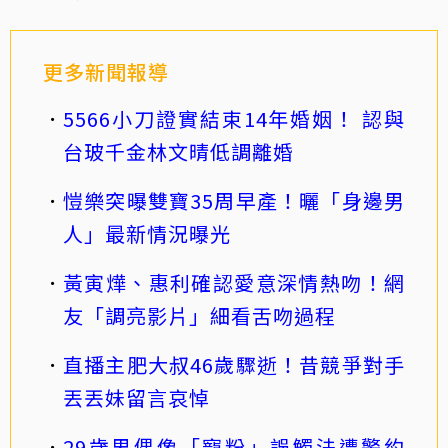
更多新聞報導
5566小刀證實結束14年婚姻！ 認與
台玻千金林文晴低調離婚
愷樂突曝雙寶35周早產！曬「身邊男
人」最新情況曝光
黃寅燁、惠利確認愛意深情熱吻！網
友「調亮影片」細看舌吻過程
直播主肥大叔46歲驟逝！昔競爭對手
丟丟妹留言哀悼
29歲男偶像「寵粉」誤觸法遭警約