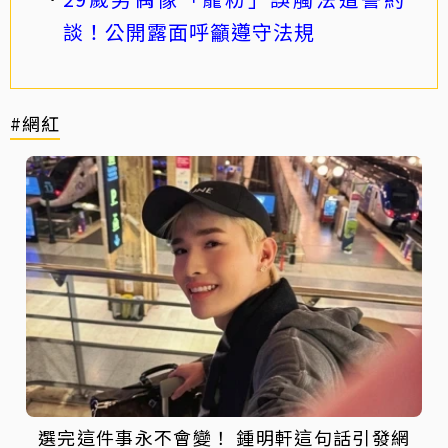
談！公開露面呼籲遵守法規
#網紅
選完這件事永不會變！ 鍾明軒這句話引發網