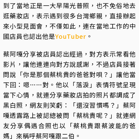
到了當地正是一大早陽光普照，也不免俗地去
逛藥妝店，表示遇到很多台灣鄉親，直接辦起
來小型見面會，不僅如此，連在當地工作的中
國店員也認出他是
YouTuber
。
蔡阿嘎分享被店員認出經過，對方表示常看他
影片，讓他連連向對方說感謝，不過店員接著
問說「你是那個蔡桃貴的爸爸對唄？」讓他當
下回：嗯……對。他以「落淚」表情符號呈現
當下心情，就連分享藥妝店拍的照片都調成了
黑白照，網友則笑虧：「還沒習慣嗎？」蔡阿
嘎透露路上被認總被問「蔡桃貴呢？」就連網
友分享偶遇合照也以「蔡桃貴跟蔡波能的爸
媽」來稱呼蔡阿嘎跟二伯。