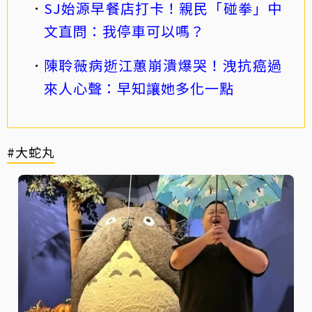
SJ始源早餐店打卡！親民「碰拳」中
文直問：我停車可以嗎？
陳聆薇病逝江蕙崩潰爆哭！洩抗癌過
來人心聲：早知讓她多化一點
#大蛇丸