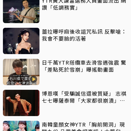
YTR黃大謙當選務人員畫面流出 網
讚「低調務實」
蕾拉曝呼麻後收詛咒私訊 反擊嗆：
我會不要臉的活著
日千萬YTR搭纜車去滑雪遇強震 驚
「差點死於雪崩」曝搖動畫面
博恩嘆「受騙誠信還被質疑」 志祺
七七曝薩泰爾「大家都很崩潰」：
他們是受害者
南韓童顏女神YTR「胸前開洞」現