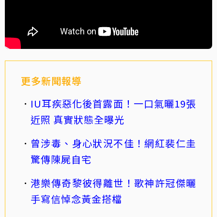
更多新聞報導
IU耳疾惡化後首露面！一口氣曬19張
近照 真實狀態全曝光
曾涉毒、身心狀況不佳！網紅裴仁圭
驚傳陳屍自宅
港樂傳奇黎彼得離世！歌神許冠傑曬
手寫信悼念黃金搭檔