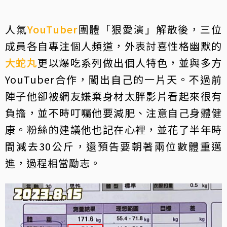
人氣
YouTuber
團體「狠愛演」解散後，三位
成員各自專注個人頻道，外表討喜性格幽默的
大蛇丸
更以爆吃系列做出個人特色，並與多方
YouTuber合作，闖出自己的一片天。不過前
陣子他卻被網友嫌棄身材太胖影片看起來很有
負擔，並不時叮囑他要減肥、注意自己身體健
康。粉絲的建議他也記在心裡，並花了半年時
間減去30公斤，還預告要朝著兩位數體重邁
進，過程相當勵志。