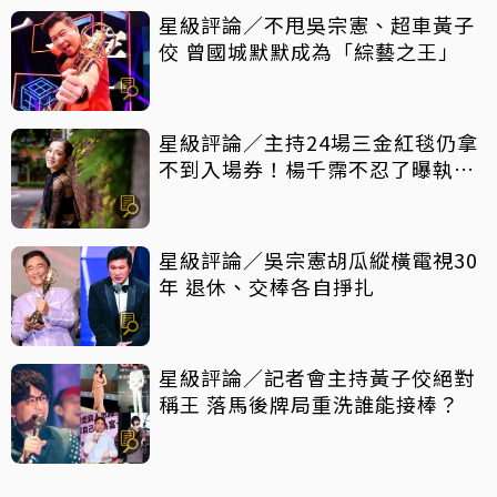
星級評論／不甩吳宗憲、超車黃子
佼 曾國城默默成為「綜藝之王」
星級評論／主持24場三金紅毯仍拿
不到入場券！楊千霈不忍了曝執委
會1舉動「當場爆淚」
星級評論／吳宗憲胡瓜縱橫電視30
年 退休、交棒各自掙扎
星級評論／記者會主持黃子佼絕對
稱王 落馬後牌局重洗誰能接棒？