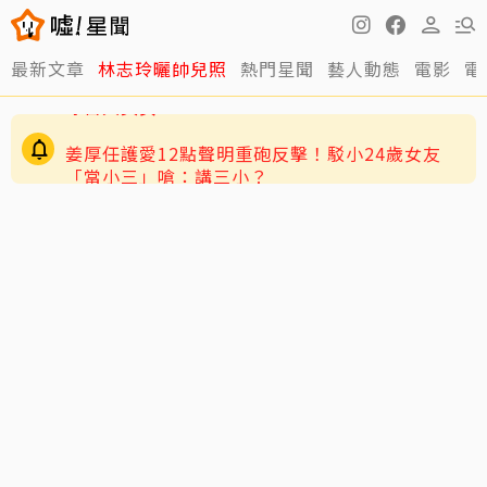
最新文章
林志玲曬帥兒照
熱門星聞
藝人動態
電影
電
姜厚任護愛12點聲明重砲反擊！駁小24歲女友
「當小三」嗆：講三小？
和周子瑜、葉舒華一同競爭 台灣林莎首度入圍全
球百大美女