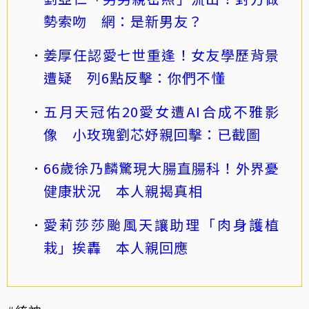
勢索吻 網：是新男友？
姜厚任認愛七世重逢！女友學歷背景
遭疑 列6點反擊：你們不懂
五月天冠佑20愛女遭AI合成不雅影
像 小玫瑰劉芯妤親回擊：已截圖
66歲徐乃麟驚現大腸直腸科！外界憂
健康狀況 本人親揭真相
愛莉莎莎颱風天讓助理「肉身護植
栽」挨轟 本人親回應