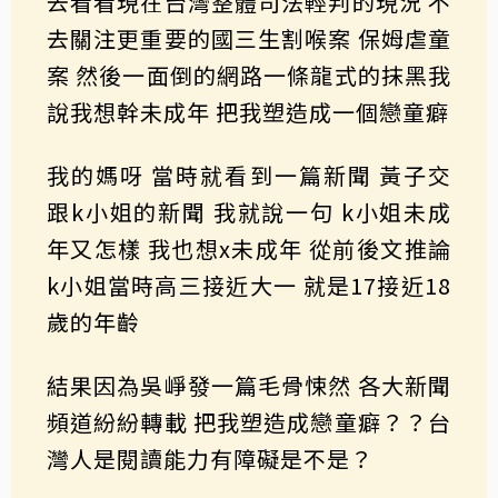
去看看現在台灣整體司法輕判的現況 不
去關注更重要的國三生割喉案 保姆虐童
案 然後一面倒的網路一條龍式的抹黑我
說我想幹未成年 把我塑造成一個戀童癖
我的媽呀 當時就看到一篇新聞 黃子交
跟k小姐的新聞 我就說一句 k小姐未成
年又怎樣 我也想x未成年 從前後文推論
k小姐當時高三接近大一 就是17接近18
歲的年齡
結果因為吳崢發一篇毛骨悚然 各大新聞
頻道紛紛轉載 把我塑造成戀童癖？？台
灣人是閱讀能力有障礙是不是？