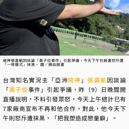
統神張嘉航因談論「黃子佼事件」引起爭議，今天下午在臉書怒斥遭
「一條龍式」抹黑。 圖／摘自臉書
台灣知名實況主「亞洲
統神
」
張嘉航
因談論
「
黃子佼
事件」引起爭議，昨（9）日晚間開
直播說明，不料引發眾怒，今天上午總計已有
7家廠商宣布不再和他合作。對此，他今天下
午則怒斥遭抹黑，「把我塑造成戀童癖」。