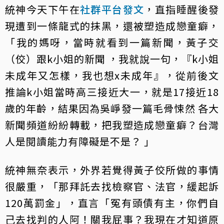
統神今天下午在
社群平台發文
，直指睡醒後發
現遭到一條龍式的抹黑，還被塑造成戀童癖，
「我的媽呀，當時就看到一篇新聞，黃子交
（佼）跟k小姐的新聞 ，我就說一句，『k小姐
未成年又怎樣，我也想x未成年』，從前後文
推論k小姐當時高三接近大一，就是17接近18
歲的年齡，結果因為吳崢發一篇毛骨悚然 各大
新聞頻道紛紛轉載，把我塑造成戀童癖？台灣
人是閱讀能力有障礙是不是？ 」
統神無奈表示，外界若覺得黃子佼所做的事情
很嚴重，「那拜託去找檢察官、法官，緩起訴
120萬罰金」，直言「冤有頭債有主，你們自
己去找判的人阿！關我屁事？我現在才知道原