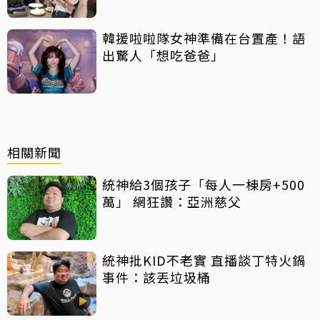
韓援啦啦隊女神準備在台置產！語
出驚人「想吃爸爸」
相關新聞
統神給3個孩子「每人一棟房+500
萬」 網狂讚：亞洲慈父
統神批KID不老實 直播談丁特火鍋
事件：該丟垃圾桶