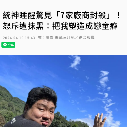
統神睡醒驚見「7家廠商封殺」！
怒斥遭抹黑：把我塑造成戀童癖
噓！星聞 編輯三月兔／綜合報導
2024-04-10 15:43