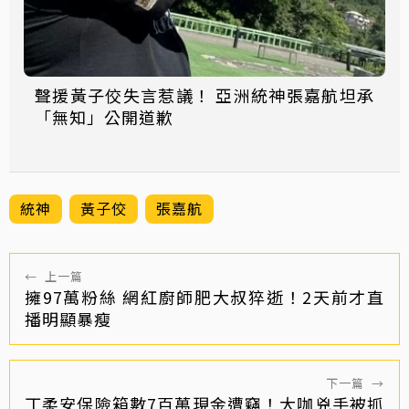
聲援黃子佼失言惹議！ 亞洲統神張嘉航坦承
「無知」公開道歉
統神
黃子佼
張嘉航
←
上一篇
擁97萬粉絲 網紅廚師肥大叔猝逝！2天前才直
播明顯暴瘦
下一篇
→
丁柔安保險箱數7百萬現金遭竊！大咖兇手被抓