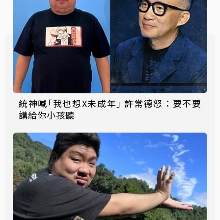
統神喊｢我也想X未成年｣ 許常德怒：要不要
講給你小孩聽