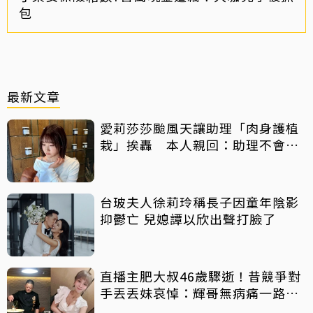
包
最新文章
愛莉莎莎颱風天讓助理「肉身護植
栽」挨轟 本人親回：助理不會被
吹出去
台玻夫人徐莉玲稱長子因童年陰影
抑鬱亡 兒媳譚以欣出聲打臉了
直播主肥大叔46歲驟逝！昔競爭對
手丟丟妹哀悼：輝哥無病痛一路好
走