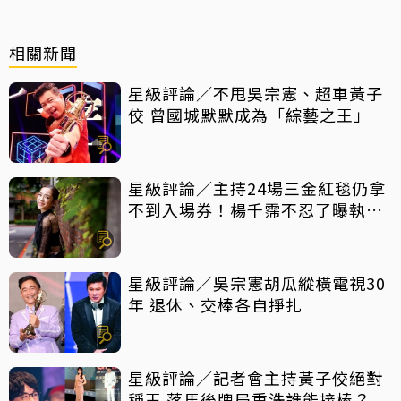
相關新聞
星級評論／不甩吳宗憲、超車黃子
佼 曾國城默默成為「綜藝之王」
星級評論／主持24場三金紅毯仍拿
不到入場券！楊千霈不忍了曝執委
會1舉動「當場爆淚」
星級評論／吳宗憲胡瓜縱橫電視30
年 退休、交棒各自掙扎
星級評論／記者會主持黃子佼絕對
稱王 落馬後牌局重洗誰能接棒？