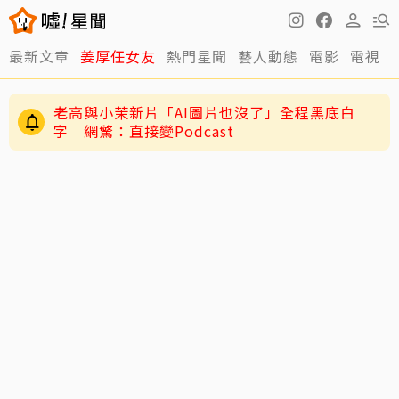
最新文章
姜厚任女友
熱門星聞
藝人動態
電影
電視
老高與小茉新片「AI圖片也沒了」全程黑底白
字 網驚：直接變Podcast
快訊／方志友、楊銘威離婚了！結束12年婚「無
法再做情人永遠是家人」