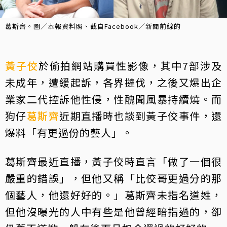
葛斯齊。圖／本報資料照、截自Facebook／新聞前線的
黃子佼
於偷拍網站購買性影像，其中7部涉及
未成年，遭緩起訴，各界撻伐，之後又爆出企
業家二代控訴他性侵，性醜聞風暴持續燒。而
狗仔
葛斯齊
近期直播時也談到黃子佼事件，還
爆料「有更過份的藝人」。
葛斯齊最近直播，黃子佼時直言「做了一個很
嚴重的錯誤」，但他又稱「比佼哥更過分的那
個藝人，他還好好的。」葛斯齊未指名道姓，
但他沒曝光的人中有些是他曾經暗指過的，卻