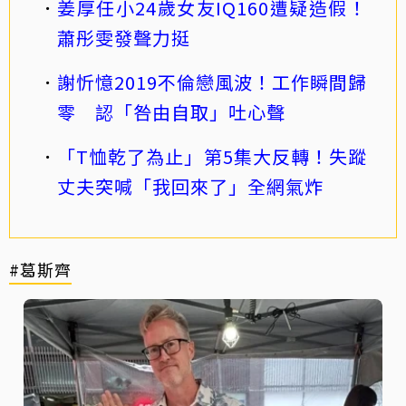
姜厚任小24歲女友IQ160遭疑造假！
蕭彤雯發聲力挺
謝忻憶2019不倫戀風波！工作瞬間歸
零 認「咎由自取」吐心聲
「T恤乾了為止」第5集大反轉！失蹤
丈夫突喊「我回來了」全網氣炸
#葛斯齊