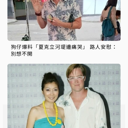
狗仔爆料「夏克立河堤邊痛哭」 路人安慰：
別想不開