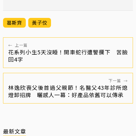
葛斯齊
黃子佼
←
上一篇
花系列小生5天沒睡！開車蛇行遭警攔下 苦臉
回4字
下一篇
→
林逸欣喪父後首過父親節！名醫父43年診所熄
燈卸招牌 曬感人一幕：好產品依舊可以傳承
最新文章