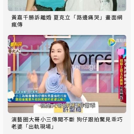
黃嘉千勝訴離婚 夏克立「路邊痛哭」畫面網
瘋傳
演藝圈大哥小三傳聞不斷 狗仔跟拍驚見乖巧
老婆「出軌現場」