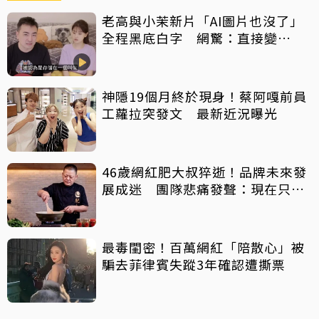
老高與小茉新片「AI圖片也沒了」
全程黑底白字 網驚：直接變
Podcast
神隱19個月終於現身！蔡阿嘎前員
工蘿拉突發文 最新近況曝光
46歲網紅肥大叔猝逝！品牌未來發
展成迷 團隊悲痛發聲：現在只想
陪他
最毒閨密！百萬網紅「陪散心」被
騙去菲律賓失蹤3年確認遭撕票