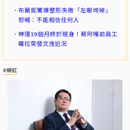
布蘭妮驚爆整形失敗「左眼垮掉」
怒喊：不能相信任何人
神隱19個月終於現身！蔡阿嘎前員工
蘿拉突發文洩近況
#網紅