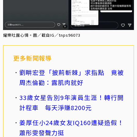
耀樂吐露心情。圖／截自IG／tnps96073
更多新聞報導
劉畊宏登「披荊斬棘」求指點 竟被
周杰倫勸：露肌肉就好
33歲女星告別9年演員生涯！轉行開
計程車 每天淨賺8200元
姜厚任小24歲女友IQ160遭疑造假！
蕭彤雯發聲力挺