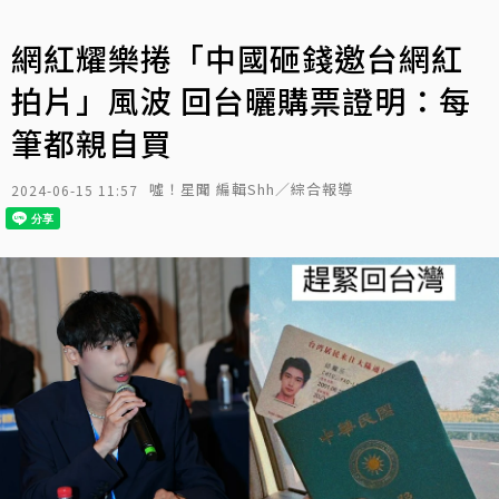
網紅耀樂捲「中國砸錢邀台網紅
拍片」風波 回台曬購票證明：每
筆都親自買
噓！星聞 編輯Shh／綜合報導
2024-06-15 11:57