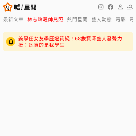
姜厚任女友學歷遭質疑！68歲資深藝人發聲力
最新文章
林志玲曬帥兒照
熱門星聞
藝人動態
電影
電
挺：她真的是我學生
周杰倫太敢講！劉畊宏登「披荊斬棘2026」求指
點 竟被勸「露肌肉就好」