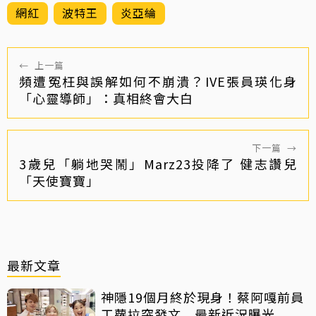
網紅
波特王
炎亞綸
←
上一篇
頻遭冤枉與誤解如何不崩潰？IVE張員瑛化身
「心靈導師」：真相終會大白
下一篇
→
3歲兒「躺地哭鬧」Marz23投降了 健志讚兒
「天使寶寶」
最新文章
神隱19個月終於現身！蔡阿嘎前員
工蘿拉突發文 最新近況曝光