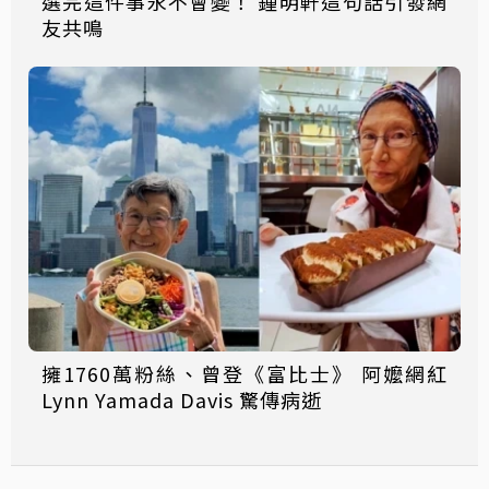
選完這件事永不會變！ 鍾明軒這句話引發網
友共鳴
擁1760萬粉絲、曾登《富比士》 阿嬤網紅
Lynn Yamada Davis 驚傳病逝