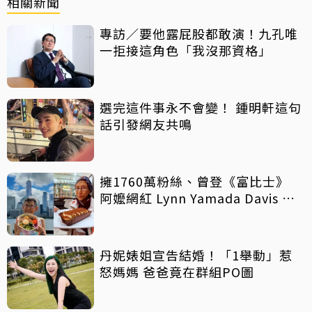
相關新聞
專訪／要他露屁股都敢演！九孔唯
一拒接這角色「我沒那資格」
選完這件事永不會變！ 鍾明軒這句
話引發網友共鳴
擁1760萬粉絲、曾登《富比士》
阿嬤網紅 Lynn Yamada Davis 驚
傳病逝
丹妮婊姐宣告結婚！「1舉動」惹
怒媽媽 爸爸竟在群組PO圖