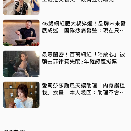
46歲網紅肥大叔猝逝！品牌未來發
展成迷 團隊悲痛發聲：現在只想
陪他
最毒閨密！百萬網紅「陪散心」被
騙去菲律賓失蹤3年確認遭撕票
愛莉莎莎颱風天讓助理「肉身護植
栽」挨轟 本人親回：助理不會被
吹出去