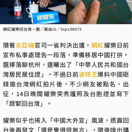
網紅耀樂回台灣。圖／截自IG／tnps96073
隨著
炎亞綸
官司一省判決出爐，
網紅
耀樂日前
宣布私事處理告一段落，準備移居中國打拚，
選擇落腳杭州，還曬出了「中華人民共和國台
灣居民居住證」。不過日前
波特王
爆料中國砸
錢邀台灣網紅拍片後，不少網友被點名、出
征，14日晚間耀樂突秀護照及台胞證並寫下
「趕緊回台灣」。
耀樂似乎也捲入「中國大外宣」風波，透露回
台後再發文「還是覺得很無言」，隨後嗅出購