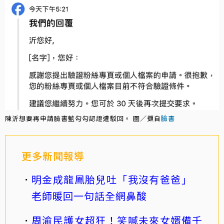
陳沂想要再申請臉書藍勾勾認證遭駁回。 圖／擷自
臉書
更多新聞報導
明金成龍鳳胎兒吐「我沒有爸爸」
老師暖回一句話全網鼻酸
周渝民護女超狂！笑喊未來女婿備千