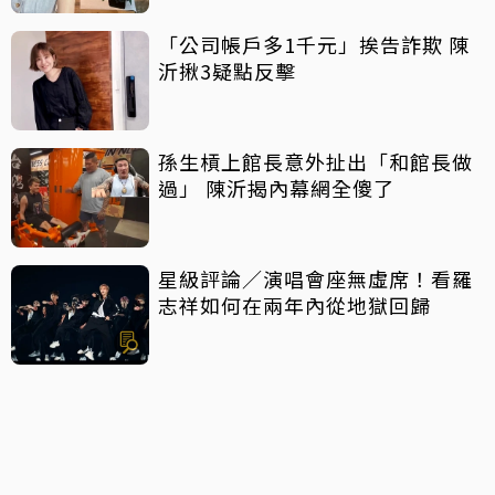
「公司帳戶多1千元」挨告詐欺 陳
沂揪3疑點反擊
孫生槓上館長意外扯出「和館長做
過」 陳沂揭內幕網全傻了
星級評論／演唱會座無虛席！看羅
志祥如何在兩年內從地獄回歸