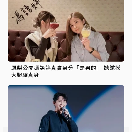
鳳梨公開馮語婷真實身分「是男的」 她邀摸
大腿驗真身