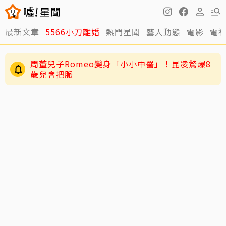
最新文章
5566小刀離婚
熱門星聞
藝人動態
電影
電
男星二度罹急性白血病！淚揭抗癌歷程：痛苦到
不想回想
周董兒子Romeo變身「小小中醫」！昆凌驚爆8
歲兒會把脈