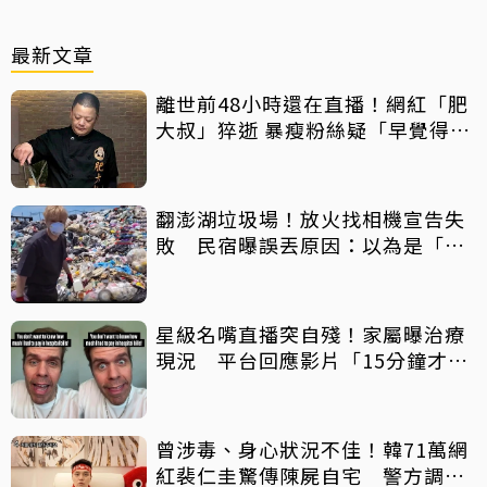
最新文章
離世前48小時還在直播！網紅「肥
大叔」猝逝 暴瘦粉絲疑「早覺得不
對」
翻澎湖垃圾場！放火找相機宣告失
敗 民宿曝誤丟原因：以為是「按
摩棒」 喊話已和解勿出征
星級名嘴直播突自殘！家屬曝治療
現況 平台回應影片「15分鐘才下
架」原因
曾涉毒、身心狀況不佳！韓71萬網
紅裴仁圭驚傳陳屍自宅 警方調查