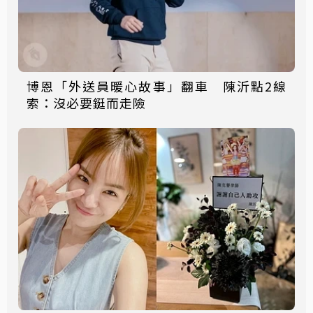
博恩「外送員暖心故事」翻車 陳沂點2線
索：沒必要鋌而走險