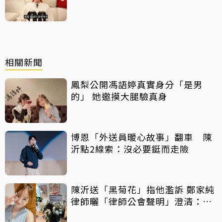
中
相關新聞
鳳梨公開馮語婷真實身分「是男
的」 她邀摸大腿驗真身
博恩「外送員暖心故事」翻車 陳
沂點2線索：沒必要鋌而走險
陳沂送「黑菊花」指他濫訴 鄭家純
律師曬「律師公會聲明」澄清：告
的就只有某人