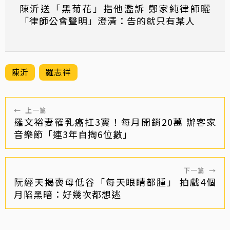
陳沂送「黑菊花」指他濫訴 鄭家純律師曬
「律師公會聲明」澄清：告的就只有某人
陳沂
羅志祥
←
上一篇
羅文裕妻罹乳癌扛3寶！每月開銷20萬 辦客家
音樂節「連3年自掏6位數」
下一篇
→
阮經天揭喪母低谷「每天眼睛都腫」 拍戲4個
月陷黑暗：好幾次都想逃