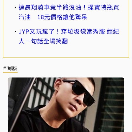
連晨翔騎車竟半路沒油！提寶特瓶買
汽油 18元價格讓他驚呆
JYP又玩瘋了！穿垃圾袋當秀服 經紀
人一句話全場笑翻
#罔腰