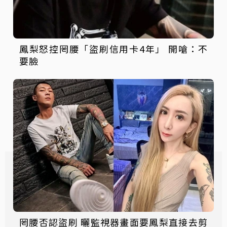
鳳梨怒控罔腰「盜刷信用卡4年」 開嗆：不
要臉
罔腰否認盜刷 曬監視器畫面要鳳梨直接去剪