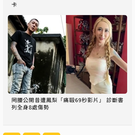
卡
罔腰公開昔遭鳳梨「痛毆69秒影片」 診斷書
列全身8處傷勢