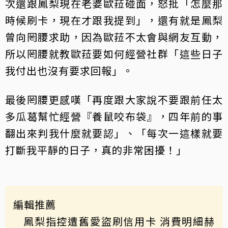
次還跟鳳梨現在老婆歐菈碰面，怒批「怎麼那
時候刷卡，現在才跟我提到」，還有就是鳳梨
曾向罔腰求助，因為歐菈不太會與網友互動，
所以罔腰就教歐菈要如何經營社群「這些日子
我付出也沒有要求回報」。
最後罔腰更感嘆「再度跟大家說不要跟前任太
多瓜葛幫忙經營『養鼠咬布袋』，四年前的事
翻出來判我什麼就要認」、「每次一這樣就要
打斷我平靜的日子，真的非常困擾！」
編輯推薦
鳳梨指控遭舊愛盜刷信用卡 消費明細赫