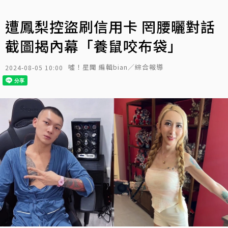
遭鳳梨控盜刷信用卡 罔腰曬對話
截圖揭內幕「養鼠咬布袋」
噓！星聞 編輯bian／綜合報導
2024-08-05 10:00