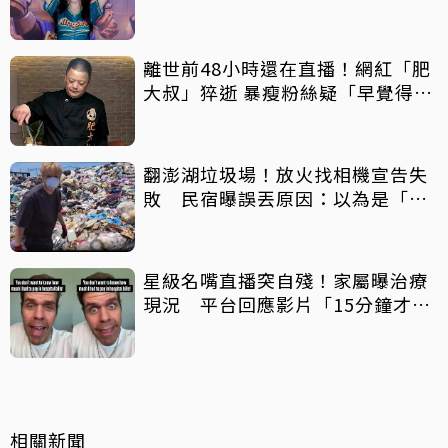
離世前48小時還在直播！網紅「肥
大叔」猝逝 暴瘦粉絲疑「早覺得不
對」
翻澎湖垃圾場！放火找相機宣告失
敗 民宿曝誤丟原因：以為是「按
摩棒」 喊話已和解勿出征
星級名嘴直播突自殘！家屬曝治療
現況 平台回應影片「15分鐘才下
架」原因
相關新聞