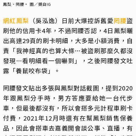
鳳梨、罔腰。 圖／擷自IG
網紅
鳳梨
（吳泓逸）日前大爆控訴舊愛
罔腰
盜
刷他的信用卡4年，不過罔腰否認，4日鳳梨曬
出高達29頁的刷卡明細，大多是小額消費，自
責「我神經真的也算大條…被盜刷那麼久都沒
發現…看明細看一個嚇到」，之後罔腰發文吐
露「養鼠咬布袋」。
罔腰發文貼出多張與鳳梨對話截圖，提到2020
年跟鳳梨分手時，男方答應要給她一台代步
車，但最後都沒有，所以會搭多元計程車刷卡
付費，2021年12月時還有在幫鳳梨銷售保養
品，因此會搭車去嘉義開會談公事、直播，有