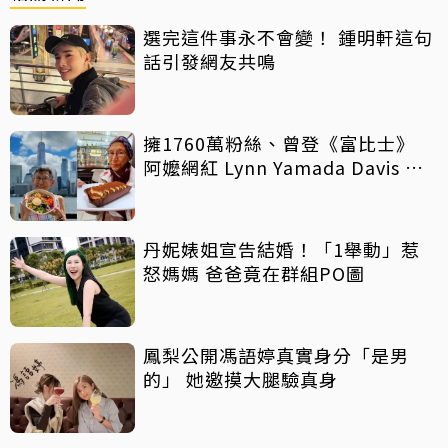
選完這件事永不會變！ 鍾明軒這句
話引發網友共鳴
擁1760萬粉絲、曾登《富比士》
阿嬤網紅 Lynn Yamada Davis 驚
傳病逝
丹妮婊姐宣告結婚！「1舉動」惹
怒媽媽 爸爸竟在群組PO圖
鳳梨公開馮語婷真實身分「是男
的」 她邀摸大腿驗真身