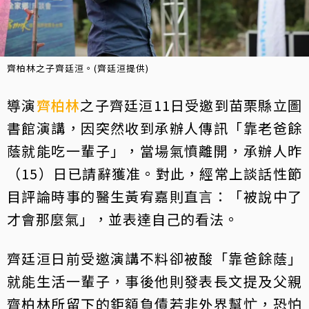
齊柏林之子齊廷洹。(齊廷洹提供)
導演
齊柏林
之子齊廷洹11日受邀到苗栗縣立圖
書館演講，因突然收到承辦人傳訊「靠老爸餘
蔭就能吃一輩子」，當場氣憤離開，承辦人昨
（15）日已請辭獲准。對此，經常上談話性節
目評論時事的醫生黃宥嘉則直言：「被說中了
才會那麼氣」，並表達自己的看法。
齊廷洹日前受邀演講不料卻被酸「靠爸餘蔭」
就能生活一輩子，事後他則發表長文提及父親
齊柏林所留下的鉅額負債若非外界幫忙，恐怕