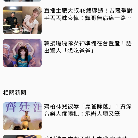
直播主肥大叔46歲驟逝！昔競爭對
手丟丟妹哀悼：輝哥無病痛一路好
走
韓援啦啦隊女神準備在台置產！語
出驚人「想吃爸爸」
相關新聞
齊柏林兒被辱「靠爸餘蔭」！資深
音樂人傻眼批：承辦人壞又笨