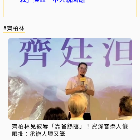
#齊柏林
齊柏林兒被辱「靠爸餘蔭」！資深音樂人傻
眼批：承辦人壞又笨