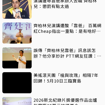
演講遭辱靠爸承辦人去職 齊柏林
兒：懲罰有點太過
齊柏林兒演講遭酸「靠爸」 百萬網
紅Cheap指出一重點：是有啥好靠
的
誤傳「齊柏林兒靠爸」訊息該怎
辦？他分享妙計 PTT網友狂讚：公
關滿分！
美搖滾天團「槍與玫瑰」相隔7年
回歸！5月10日三臨寶島
2026新北紀錄片獎優選作品出爐