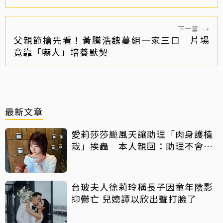
下一篇
→
父親節搶先看！黃騰浩魏蔓組一家三口 片場
竟靠「嚇人」培養默契
最新文章
愛莉莎莎颱風天讓助理「肉身護植
栽」挨轟 本人親回：助理不會被
吹出去
台玻夫人徐莉玲稱長子因童年陰影
抑鬱亡 兒媳譚以欣出聲打臉了