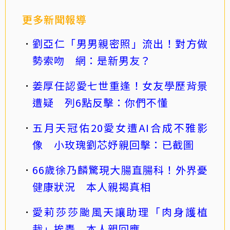
更多新聞報導
劉亞仁「男男親密照」流出！對方做
勢索吻 網：是新男友？
姜厚任認愛七世重逢！女友學歷背景
遭疑 列6點反擊：你們不懂
五月天冠佑20愛女遭AI合成不雅影
像 小玫瑰劉芯妤親回擊：已截圖
66歲徐乃麟驚現大腸直腸科！外界憂
健康狀況 本人親揭真相
愛莉莎莎颱風天讓助理「肉身護植
栽」挨轟 本人親回應