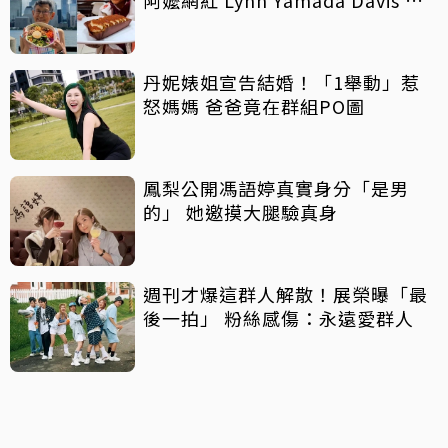
傳病逝
丹妮婊姐宣告結婚！「1舉動」惹
怒媽媽 爸爸竟在群組PO圖
鳳梨公開馮語婷真實身分「是男
的」 她邀摸大腿驗真身
週刊才爆這群人解散！展榮曝「最
後一拍」 粉絲感傷：永遠愛群人