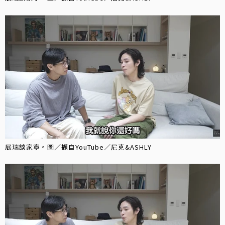
展瑞談家寧。圖／擷自YouTube／尼克&ASHLY