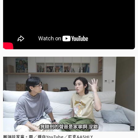
展瑞談家寧。圖／擷自YouTube／尼克&ASHLY