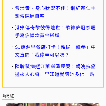
曾涉毒、身心狀況不佳！網紅裴仁圭
驚傳陳屍自宅
港樂傳奇黎彼得離世！歌神許冠傑曬
手寫信悼念黃金搭檔
SJ始源早餐店打卡！親民「碰拳」中
文直問：我停車可以嗎？
陳聆薇病逝江蕙崩潰爆哭！親洩抗癌
過來人心聲：早知道就讓她多化一點
#網紅