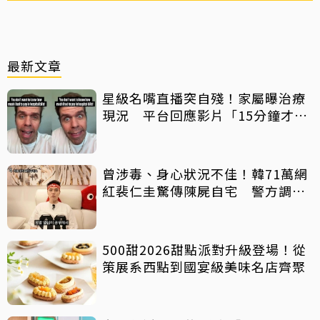
最新文章
星級名嘴直播突自殘！家屬曝治療
現況 平台回應影片「15分鐘才下
架」原因
曾涉毒、身心狀況不佳！韓71萬網
紅裴仁圭驚傳陳屍自宅 警方調查
中
500甜2026甜點派對升級登場！從
策展系西點到國宴級美味名店齊聚