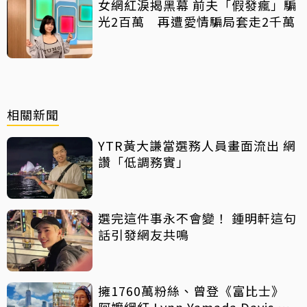
女網紅淚揭黑幕 前夫「假發瘋」騙
光2百萬 再遭愛情騙局套走2千萬
相關新聞
YTR黃大謙當選務人員畫面流出 網
讚「低調務實」
選完這件事永不會變！ 鍾明軒這句
話引發網友共鳴
擁1760萬粉絲、曾登《富比士》
阿嬤網紅 Lynn Yamada Davis 驚