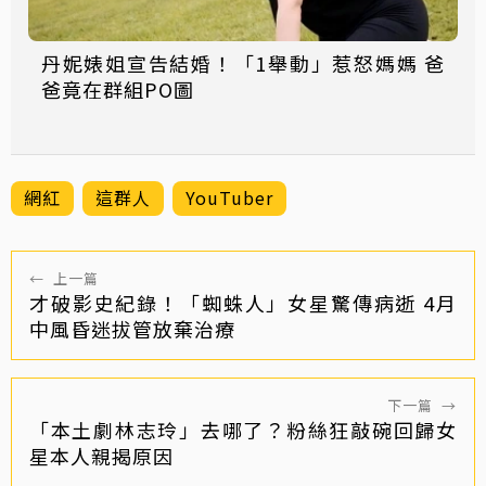
丹妮婊姐宣告結婚！「1舉動」惹怒媽媽 爸
爸竟在群組PO圖
網紅
這群人
YouTuber
←
上一篇
才破影史紀錄！「蜘蛛人」女星驚傳病逝 4月
中風昏迷拔管放棄治療
下一篇
→
「本土劇林志玲」去哪了？粉絲狂敲碗回歸女
星本人親揭原因