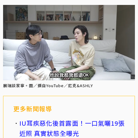
展瑞談家寧。圖／擷自YouTube／尼克&ASHLY
更多新聞報導
IU耳疾惡化後首露面！一口氣曬19張
近照 真實狀態全曝光