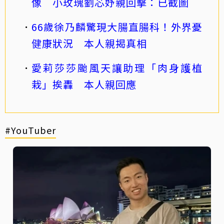
像 小玫瑰劉芯妤親回擊：已截圖
66歲徐乃麟驚現大腸直腸科！外界憂
健康狀況 本人親揭真相
愛莉莎莎颱風天讓助理「肉身護植
栽」挨轟 本人親回應
#YouTuber