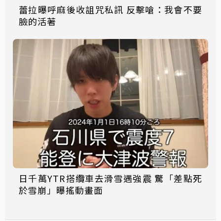
蕾拉曝呼麻後收詛咒私訊 反擊嗆：我會不要
臉的活著
日千萬YTR搭纜車去滑雪遇強震 驚「差點死
於雪崩」曝搖動畫面