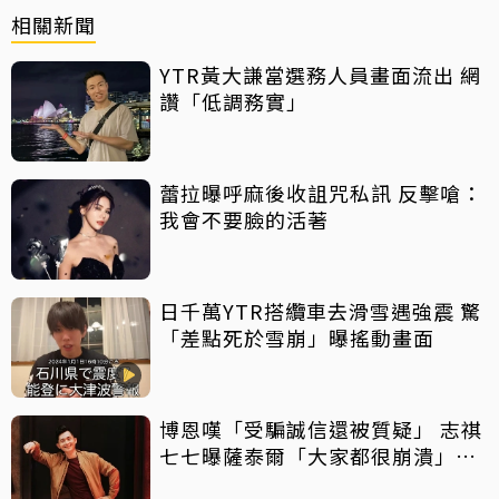
相關新聞
YTR黃大謙當選務人員畫面流出 網
讚「低調務實」
蕾拉曝呼麻後收詛咒私訊 反擊嗆：
我會不要臉的活著
日千萬YTR搭纜車去滑雪遇強震 驚
「差點死於雪崩」曝搖動畫面
博恩嘆「受騙誠信還被質疑」 志祺
七七曝薩泰爾「大家都很崩潰」：
他們是受害者