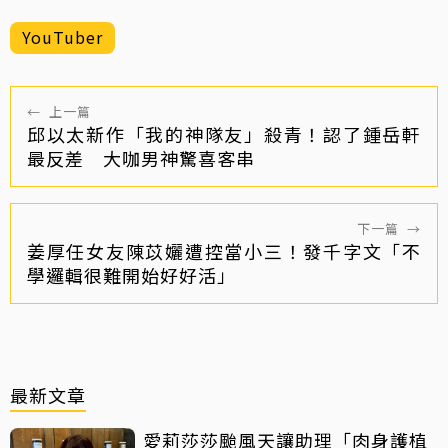
YouTuber
←
上一篇
邱以太新作「我的神隊友」殺青！認了鍾岳軒
最反差 大咖男神驚喜客串
下一篇
→
姜厚任女友陳苡孋遭控當小三！發千字文「不
學邏輯很難開始好好活」
最新文章
愛莉莎莎颱風天讓助理「肉身護植