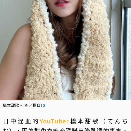
橋本甜歌。 圖／擷自
IG
日中混血的
YouTuber
橋本甜歌（てんち
む），因為對內衣廠商隱瞞曾隆乳過的事實，