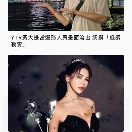
YTR黃大謙當選務人員畫面流出 網讚「低調
務實」