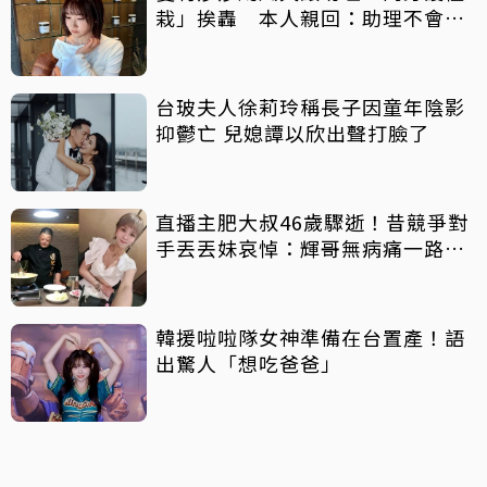
栽」挨轟 本人親回：助理不會被
吹出去
台玻夫人徐莉玲稱長子因童年陰影
抑鬱亡 兒媳譚以欣出聲打臉了
直播主肥大叔46歲驟逝！昔競爭對
手丟丟妹哀悼：輝哥無病痛一路好
走
韓援啦啦隊女神準備在台置產！語
出驚人「想吃爸爸」