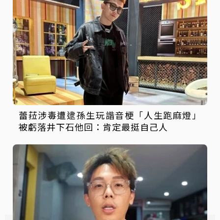
蕾菈涉毒遭逮孫生玩諧音梗「人生跑麻燈」
被虧落井下石他回：肯定最挺自己人