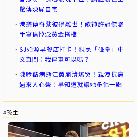
驚傳陳屍自宅
港樂傳奇黎彼得離世！歌神許冠傑曬
手寫信悼念黃金搭檔
SJ始源早餐店打卡！親民「碰拳」中
文直問：我停車可以嗎？
陳聆薇病逝江蕙崩潰爆哭！親洩抗癌
過來人心聲：早知道就讓她多化一點
#孫生