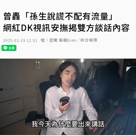
曾轟「孫生說謊不配有流量」
網紅DK視訊安撫揭雙方談話內容
噓！星聞 編輯bian／綜合報導
2025-02-19 11:51