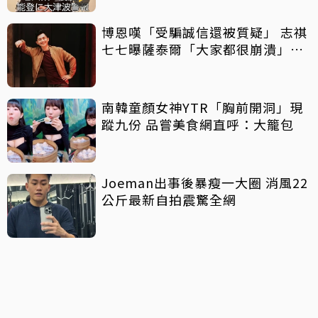
博恩嘆「受騙誠信還被質疑」 志祺
七七曝薩泰爾「大家都很崩潰」：
他們是受害者
南韓童顏女神YTR「胸前開洞」現
蹤九份 品嘗美食網直呼：大籠包
Joeman出事後暴瘦一大圈 消風22
公斤最新自拍震驚全網