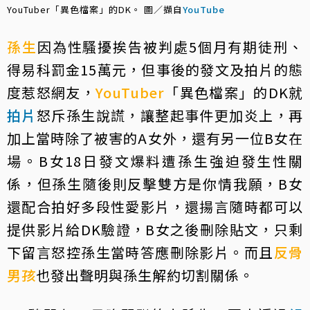
YouTuber「異色檔案」的DK。 圖／擷自
YouTube
孫生
因為性騷擾挨告被判處5個月有期徒刑、
得易科罰金15萬元，但事後的發文及拍片的態
度惹怒網友，
YouTuber
「異色檔案」的DK就
拍片
怒斥孫生說謊，讓整起事件更加炎上，再
加上當時除了被害的A女外，還有另一位B女在
場。B女18日發文爆料遭孫生強迫發生性關
係，但孫生隨後則反擊雙方是你情我願，B女
還配合拍好多段性愛影片，還揚言隨時都可以
提供影片給DK驗證，B女之後刪除貼文，只剩
下留言怒控孫生當時答應刪除影片。而且
反骨
男孩
也發出聲明與孫生解約切割關係。