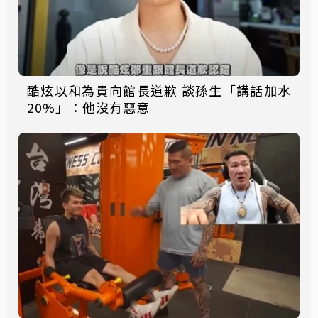
酷炫以和為貴向館長道歉 談孫生「講話加水
20%」：他沒有惡意