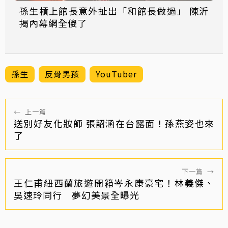
孫生槓上館長意外扯出「和館長做過」 陳沂
揭內幕網全傻了
孫生
反骨男孩
YouTuber
←
上一篇
送別好友化妝師 張韶涵在台露面！孫燕姿也來
了
下一篇
→
王仁甫紐西蘭旅遊開箱岑永康豪宅！林義傑、
吳速玲同行 夢幻美景全曝光