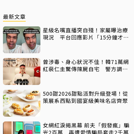
最新文章
星級名嘴直播突自殘！家屬曝治療
現況 平台回應影片「15分鐘才下
架」原因
曾涉毒、身心狀況不佳！韓71萬網
紅裴仁圭驚傳陳屍自宅 警方調查
中
500甜2026甜點派對升級登場！從
策展系西點到國宴級美味名店齊聚
女網紅淚揭黑幕 前夫「假發瘋」騙
光2百萬 再遭愛情騙局套走2千萬