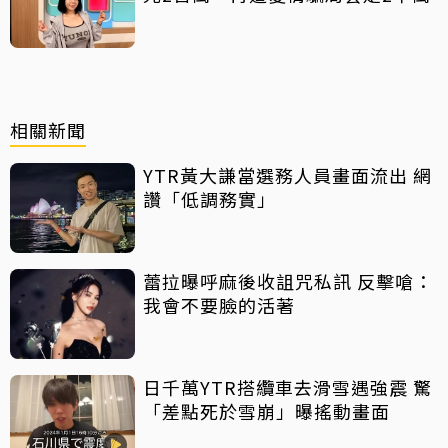
相關新聞
YTR黃大謙當選務人員畫面流出 網
讚「低調務實」
蕾拉曝呼麻後收詛咒私訊 反擊嗆：
我會不要臉的活著
日千萬YTR搭纜車去滑雪遇強震 驚
「差點死於雪崩」曝搖動畫面