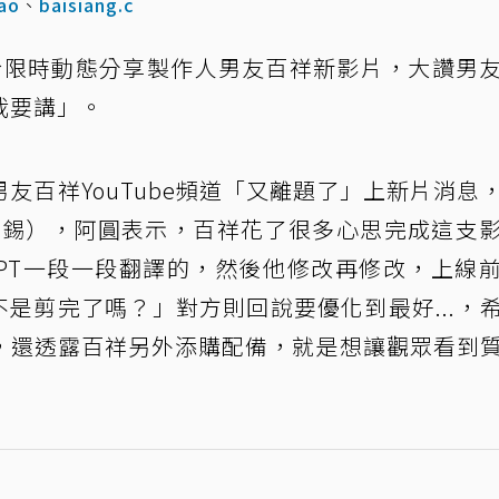
ao
、
baisiang.c
於限時動態分享製作人男友百祥新影片，大讚男
我要講」。
友百祥YouTube頻道「又離題了」上新片消息
暎錫），阿圓表示，百祥花了很多心思完成這支
tGPT一段一段翻譯的，然後他修改再修改，上線
不是剪完了嗎？」對方則回說要優化到最好...，
，還透露百祥另外添購配備，就是想讓觀眾看到