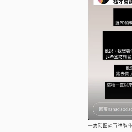
一隻阿圓談百祥製