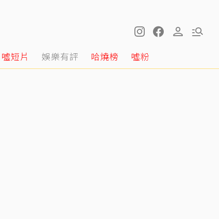
噓短片
娛樂有評
哈燒榜
噓粉