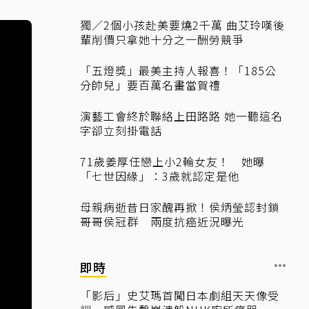
獨／2個小孩赴美要燒2千萬 曲艾玲嘆後
輩削價只拿她十分之一酬勞競爭
「五燈獎」最美主持人報喜！「185公
分帥兒」要百萬名畫當賀禮
演藝工會終於聯絡上田路路 她一聽這名
字卻立刻掛電話
71歲姜厚任戀上小2輪女友！ 她曝
「七世因緣」：3歲就認定是他
母親病逝昔日家醜再掀！侯炳瑩認封鎖
哥哥侯冠群 兩度抗癌近況曝光
即時
「影后」史艾瑪首闖日本劇組天天像受