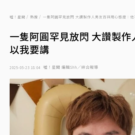
噓！星聞
熱搜
一隻阿圓罕見放閃 大讚製作人男友百祥用心態度：他
一隻阿圓罕見放閃 大讚製
以我要講
噓！星聞 編輯Shh／綜合報導
2025-05-23 18:04