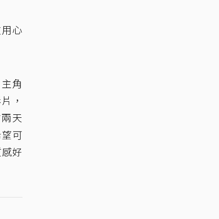
友用心
，主角
影片，
前兩天
希望可
質感好