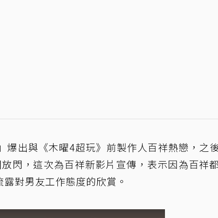
NT」爆出與《木曜4超玩》前製作人百祥熱戀，之
開放閃，這次為百祥新影片宣傳，表示因為百祥
流露對男友工作態度的欣賞。