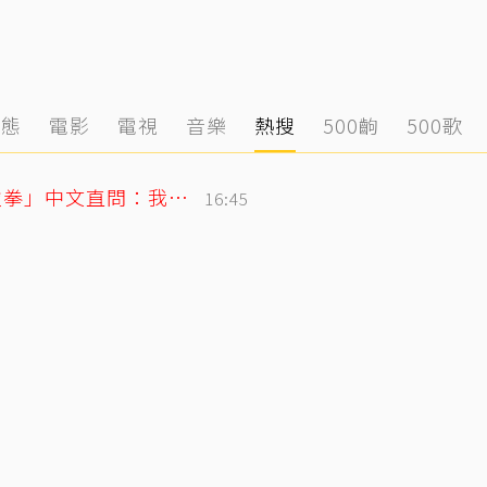
動態
電影
電視
音樂
熱搜
500齣
500歌
SJ始源無預警現身台灣早餐店！親民「碰拳」中文直問：我停車可以嗎？
16:45