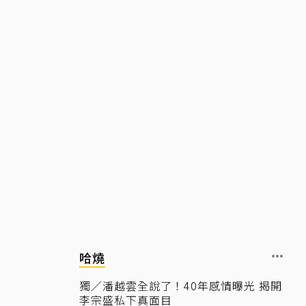
哈燒
獨／潘越雲全說了！40年感情曝光 揭開
李宗盛私下真面目