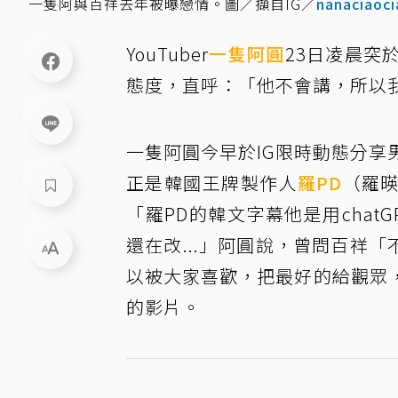
一隻阿與百祥去年被曝戀情。圖／擷自IG／
nanaciaoci
YouTuber
一隻阿圓
23日凌晨突
態度，直呼：「他不會講，所以
一隻阿圓今早於IG限時動態分享男
正是韓國王牌製作人
羅PD
（羅
「羅PD的韓文字幕他是用cha
還在改...」阿圓說，曾問百祥「
以被大家喜歡，把最好的給觀眾
的影片。