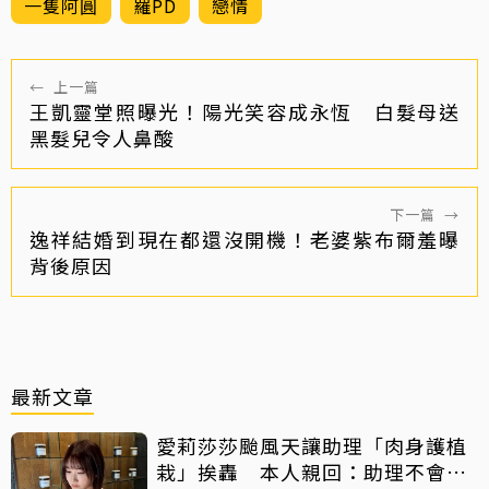
一隻阿圓
羅PD
戀情
←
上一篇
王凱靈堂照曝光！陽光笑容成永恆 白髮母送
黑髮兒令人鼻酸
下一篇
→
逸祥結婚到現在都還沒開機！老婆紫布爾羞曝
背後原因
最新文章
愛莉莎莎颱風天讓助理「肉身護植
栽」挨轟 本人親回：助理不會被