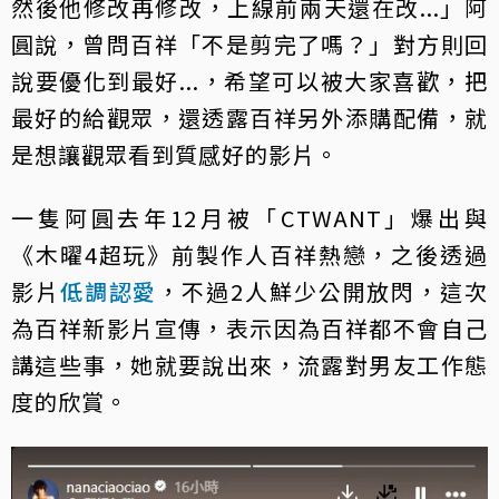
然後他修改再修改，上線前兩天還在改...」阿
圓說，曾問百祥「不是剪完了嗎？」對方則回
說要優化到最好...，希望可以被大家喜歡，把
最好的給觀眾，還透露百祥另外添購配備，就
是想讓觀眾看到質感好的影片。
一隻阿圓去年12月被「CTWANT」爆出與
《木曜4超玩》前製作人百祥熱戀，之後透過
影片
低調認愛
，不過2人鮮少公開放閃，這次
為百祥新影片宣傳，表示因為百祥都不會自己
講這些事，她就要說出來，流露對男友工作態
度的欣賞。