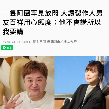
一隻阿圓罕見放閃 大讚製作人男
友百祥用心態度：他不會講所以
我要講
噓！星聞 編輯Shh／綜合報導
2025-05-23 18:04