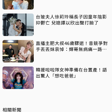
吹出去
台玻夫人徐莉玲稱長子因童年陰影
抑鬱亡 兒媳譚以欣出聲打臉了
直播主肥大叔46歲驟逝！昔競爭對
手丟丟妹哀悼：輝哥無病痛一路好
走
韓援啦啦隊女神準備在台置產！語
出驚人「想吃爸爸」
相關新聞