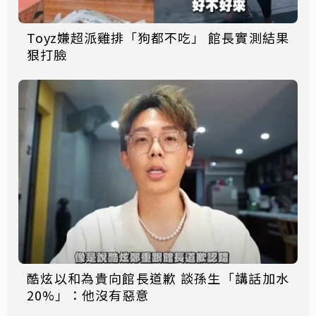
Toyz嫌超派雞排「狗都不吃」 館長實測結果
狠打臉
酷炫以和為貴向館長道歉 談孫生「講話加水
20%」：他沒有惡意