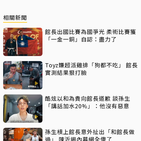
相關新聞
館長出國比賽為國爭光 柔術比賽獲
「一金一銅」自認：盡力了
Toyz嫌超派雞排「狗都不吃」 館長
實測結果狠打臉
酷炫以和為貴向館長道歉 談孫生
「講話加水20%」：他沒有惡意
孫生槓上館長意外扯出「和館長做
過」 陳沂揭內幕網全傻了