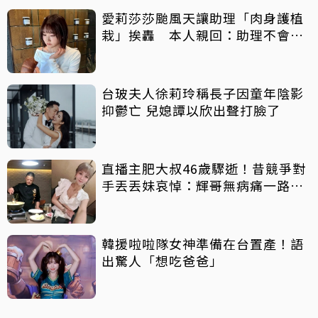
愛莉莎莎颱風天讓助理「肉身護植
栽」挨轟 本人親回：助理不會被
吹出去
台玻夫人徐莉玲稱長子因童年陰影
抑鬱亡 兒媳譚以欣出聲打臉了
直播主肥大叔46歲驟逝！昔競爭對
手丟丟妹哀悼：輝哥無病痛一路好
走
韓援啦啦隊女神準備在台置產！語
出驚人「想吃爸爸」