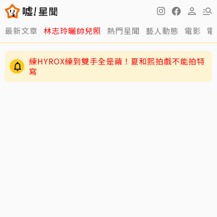
最新文章
林志玲曬帥兒照
熱門星聞
藝人動態
電影
電
練HYROX練到雙手全是繭！夏和熙拍戲不能拍特
寫
愛莉莎莎颱風天讓助理「肉身護植栽」挨轟 本
人親回應