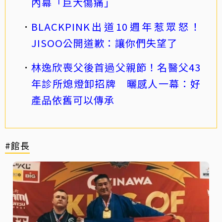
內幕「巨大傷痛」
BLACKPINK出道10週年惹眾怒！
JISOO公開道歉：讓你們失望了
林逸欣喪父後首過父親節！名醫父43
年診所熄燈卸招牌 曬感人一幕：好
產品依舊可以傳承
#館長