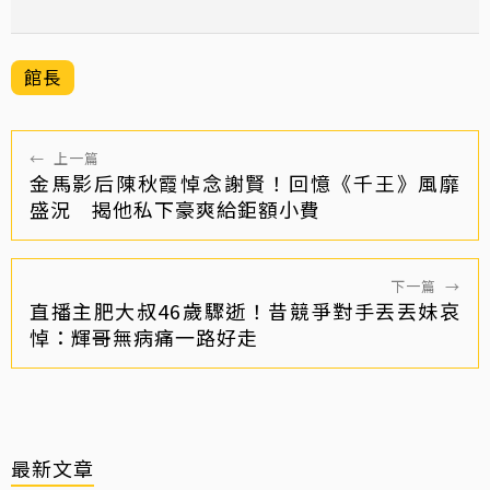
館長
←
上一篇
金馬影后陳秋霞悼念謝賢！回憶《千王》風靡
盛況 揭他私下豪爽給鉅額小費
下一篇
→
直播主肥大叔46歲驟逝！昔競爭對手丟丟妹哀
悼：輝哥無病痛一路好走
最新文章