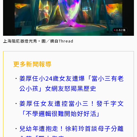
上海阻尼器燈光秀。圖／摘自Thread
更多新聞報導
姜厚任小24歲女友遭爆「當小三有老
公小孩」女網友怒揭黑歷史
姜厚任女友遭控當小三！發千字文
「不學邏輯很難開始好好活」
兒幼年遭抱走！徐莉玲首談母子分離