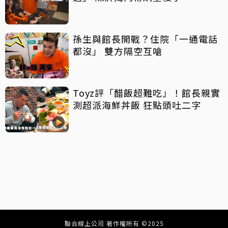
孫生與館長開戰？住院「一通電話
都沒」 雙方隔空互嗆
Toyz評「醋飯超難吃」！館長親實
測超派海鮮丼飯 狂點頭吐二字
聯合線上公司 著作權所有 ©2025