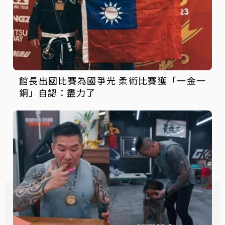
館長出國比賽為國爭光 柔術比賽獲「一金一
銅」自認：盡力了