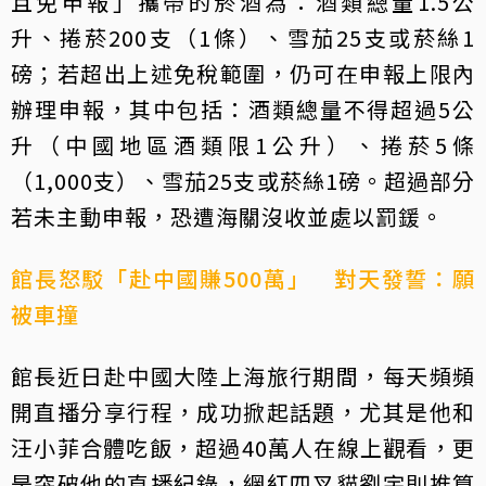
且免申報」攜帶的菸酒為：酒類總量1.5公
升、捲菸200支（1條）、雪茄25支或菸絲1
磅；若超出上述免稅範圍，仍可在申報上限內
辦理申報，其中包括：酒類總量不得超過5公
升（中國地區酒類限1公升）、捲菸5條
（1,000支）、雪茄25支或菸絲1磅。超過部分
若未主動申報，恐遭海關沒收並處以罰鍰。
館長怒駁「赴中國賺500萬」 對天發誓：願
被車撞
館長近日赴中國大陸上海旅行期間，每天頻頻
開直播分享行程，成功掀起話題，尤其是他和
汪小菲合體吃飯，超過40萬人在線上觀看，更
是突破他的直播紀錄，網紅四叉貓劉宇則推算