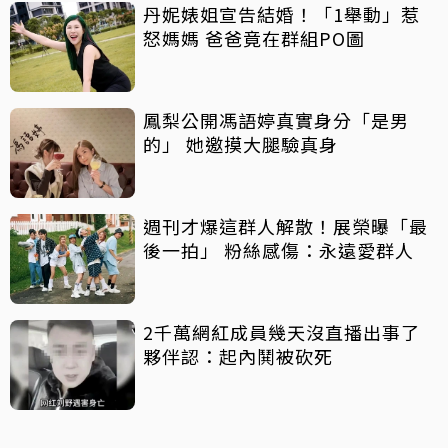
丹妮婊姐宣告結婚！「1舉動」惹
怒媽媽 爸爸竟在群組PO圖
鳳梨公開馮語婷真實身分「是男
的」 她邀摸大腿驗真身
週刊才爆這群人解散！展榮曝「最
後一拍」 粉絲感傷：永遠愛群人
2千萬網紅成員幾天沒直播出事了
夥伴認：起內鬨被砍死