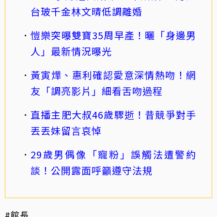
台玻千金林文晴低調離婚
愷樂突曝雙寶35周早產！曬「身邊男
人」最新情況曝光
黃寅燁、惠利確認愛意深情熱吻！網
友「調亮影片」細看舌吻過程
直播主肥大叔46歲驟逝！昔競爭對手
丟丟妹留言哀悼
29歲男偶像「寵粉」誤觸法遭警約
談！公開露面呼籲遵守法規
#館長