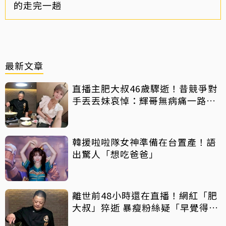
的走完一趟
最新文章
直播主肥大叔46歲驟逝！昔競爭對
手丟丟妹哀悼：輝哥無病痛一路好
走
韓援啦啦隊女神準備在台置產！語
出驚人「想吃爸爸」
離世前48小時還在直播！網紅「肥
大叔」猝逝 暴瘦粉絲疑「早覺得不
對」