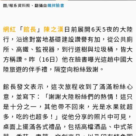
圖/報系資料照、翻攝自
飆捍臉書
網紅
「
館長
」
陳之漢
日前展開6天5夜的大陸
行，沿途對當地基礎建設讚譽有加，從公共廁
所、高鐵、監視器，到行道樹與垃圾桶，皆大
方稱讚。昨（16日）他在臉書曝光這趟中國大
陸旅遊的伴手禮，隔空向粉絲致謝。
館長發文表示，這次旅程收到了滿滿粉絲心
意，並寫下：「謝謝大陸粉絲們的熱情！這只
是十分之一，其他帶不回來，光是水果就超
多，吃的也超多！」從他分享的照片中可見，
桌面上擺滿各式禮品，包括高檔酒品、中式茶