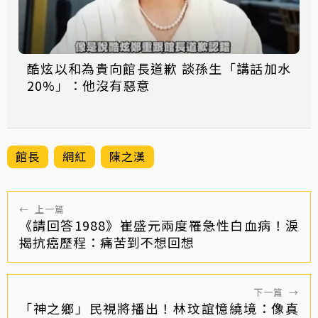
酷炫以和為貴向館長道歉 談孫生「講話加水
20%」：他沒有惡意
館長
網紅
陳之漢
←
上一篇
《請回答1988》崔盛元兩度罹急性白血病！淚
揭抗癌歷程：痛苦到不想回想
下一篇
→
「神之鄉」民視將播出！林玟誼憶繞境：像真