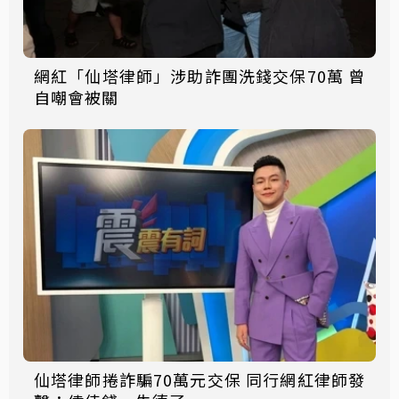
網紅「仙塔律師」涉助詐團洗錢交保70萬 曾
自嘲會被關
仙塔律師捲詐騙70萬元交保 同行網紅律師發