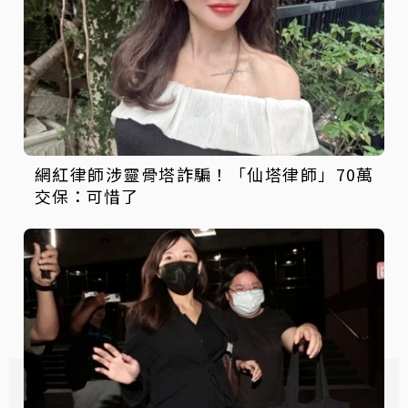
網紅律師涉靈骨塔詐騙！「仙塔律師」70萬
交保：可惜了