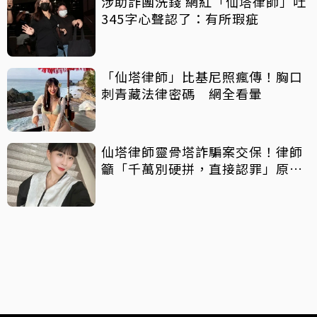
涉助詐團洗錢 網紅「仙塔律師」吐
345字心聲認了：有所瑕疵
「仙塔律師」比基尼照瘋傳！胸口
刺青藏法律密碼 網全看暈
仙塔律師靈骨塔詐騙案交保！律師
籲「千萬別硬拼，直接認罪」原因
曝