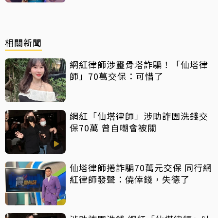
相關新聞
網紅律師涉靈骨塔詐騙！「仙塔律
師」70萬交保：可惜了
網紅「仙塔律師」涉助詐團洗錢交
保70萬 曾自嘲會被關
仙塔律師捲詐騙70萬元交保 同行網
紅律師發聲：僥倖錢，失德了