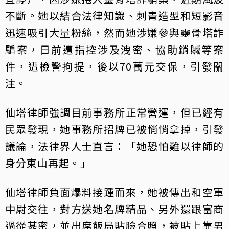
不斷。她以結合法律知識、刺青造型和短影音
迅速吸引大量粉絲，然而她涉嫌參與靈骨塔詐
騙案，日前遭指控涉及洩密、協助銷贓等案
件，遭檢警拘提，後以70萬元交保，引發關
注。
仙塔律師強調目前事務所正常營運，但已經有
民眾發現，她事務所招牌已被悄悄拿掉，引發
議論，法律界人士直言：「她恐怕難以律師的
身分東山再起。」
仙塔律師負面爆料接踵而來，她被傳出和空軍
中尉交往，對方送她名牌精品、另外還跟富商
過從甚密，並出席飯局貼臉合照，被貼上靠男