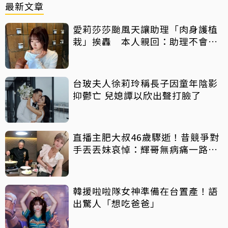
最新文章
愛莉莎莎颱風天讓助理「肉身護植
栽」挨轟 本人親回：助理不會被
吹出去
台玻夫人徐莉玲稱長子因童年陰影
抑鬱亡 兒媳譚以欣出聲打臉了
直播主肥大叔46歲驟逝！昔競爭對
手丟丟妹哀悼：輝哥無病痛一路好
走
韓援啦啦隊女神準備在台置產！語
出驚人「想吃爸爸」