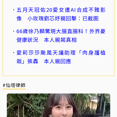
五月天冠佑20愛女遭AI合成不雅影
像 小玫瑰劉芯妤親回擊：已截圖
66歲徐乃麟驚現大腸直腸科！外界憂
健康狀況 本人親揭真相
愛莉莎莎颱風天讓助理「肉身護植
栽」挨轟 本人親回應
#仙塔律師