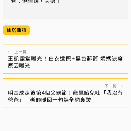
聲：僥倖錢，失德了
仙塔律師
←
上一篇
王凱靈堂曝光！白衣遺照+黑色郵筒 媽媽缺席
原因曝光
下一篇
→
明金成走後第4個父親節！龍鳳胎兒吐「我沒有
爸爸」 老師暖回一句話全網鼻酸