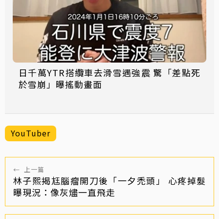
日千萬YTR搭纜車去滑雪遇強震 驚「差點死
於雪崩」曝搖動畫面
YouTuber
←
上一篇
林子熙揭尪腦瘤開刀後「一夕禿頭」 心疼掉髮
曝現況：像灰燼一直飛走