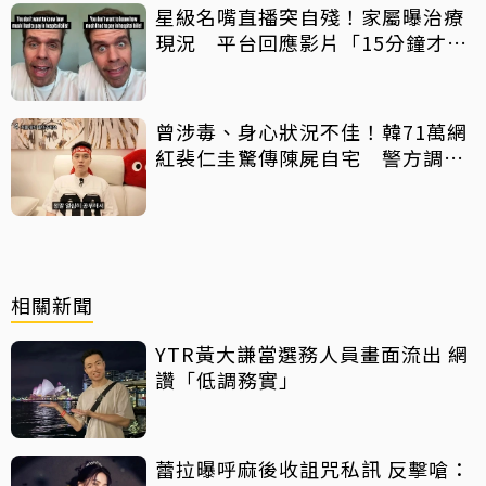
星級名嘴直播突自殘！家屬曝治療
現況 平台回應影片「15分鐘才下
架」原因
曾涉毒、身心狀況不佳！韓71萬網
紅裴仁圭驚傳陳屍自宅 警方調查
中
相關新聞
YTR黃大謙當選務人員畫面流出 網
讚「低調務實」
蕾拉曝呼麻後收詛咒私訊 反擊嗆：