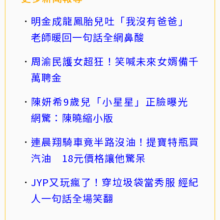
明金成龍鳳胎兒吐「我沒有爸爸」
老師暖回一句話全網鼻酸
周渝民護女超狂！笑喊未來女婿備千
萬聘金
陳妍希9歲兒「小星星」正臉曝光
網驚：陳曉縮小版
連晨翔騎車竟半路沒油！提寶特瓶買
汽油 18元價格讓他驚呆
JYP又玩瘋了！穿垃圾袋當秀服 經紀
人一句話全場笑翻