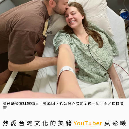
莫彩曦發文吐露動大手術原因，老公貼心陪她度過一切。圖／摘自臉
書
熱愛台灣文化的美籍
YouTuber
莫彩曦