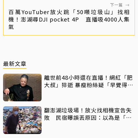
下一篇
→
百萬YouTuber放火跳「50噸垃圾山」找相
機！澎湖尋DJI pocket 4P 直播吸4000人集
氣
最新文章
離世前48小時還在直播！網紅「肥
大叔」猝逝 暴瘦粉絲疑「早覺得不
對」
翻澎湖垃圾場！放火找相機宣告失
敗 民宿曝誤丟原因：以為是「按
摩棒」 喊話已和解勿出征