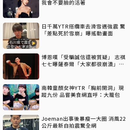
我會不要臉的活著
日千萬YTR搭纜車去滑雪遇強震 驚
「差點死於雪崩」曝搖動畫面
博恩嘆「受騙誠信還被質疑」 志祺
七七曝薩泰爾「大家都很崩潰」：
他們是受害者
南韓童顏女神YTR「胸前開洞」現
蹤九份 品嘗美食網直呼：大籠包
Joeman出事後暴瘦一大圈 消風22
公斤最新自拍震驚全網