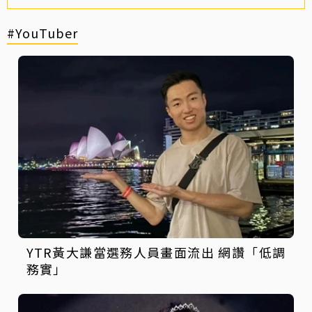
#YouTuber
YTR黃大謙當選務人員畫面流出 網讚「低調
務實」