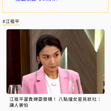
#江祖平
江祖平當貴婦耍傲嬌！ 八點擋女星見狀吐：
讓人害怕