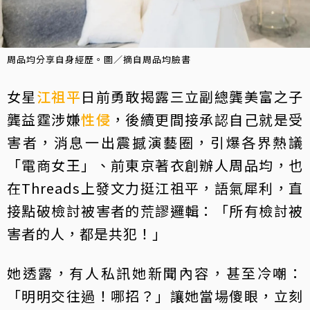
周品均分享自身經歷。圖／摘自周品均臉書
女星
江祖平
日前勇敢揭露三立副總龔美富之子
龔益霆涉嫌
性侵
，後續更間接承認自己就是受
害者，消息一出震撼演藝圈，引爆各界熱議
「電商女王」、前東京著衣創辦人周品均，也
在Threads上發文力挺江祖平，語氣犀利，直
接點破檢討被害者的荒謬邏輯：「所有檢討被
害者的人，都是共犯！」
她透露，有人私訊她新聞內容，甚至冷嘲：
「明明交往過！哪招？」讓她當場傻眼，立刻