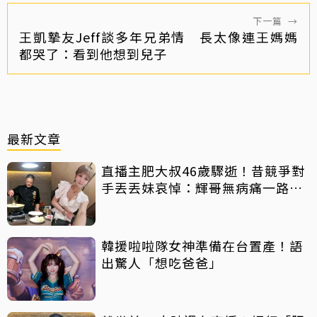
下一篇
→
王凱摯友Jeff談多年兄弟情 長太像連王媽媽
都哭了：看到他想到兒子
最新文章
直播主肥大叔46歲驟逝！昔競爭對
手丟丟妹哀悼：輝哥無病痛一路好
走
韓援啦啦隊女神準備在台置產！語
出驚人「想吃爸爸」