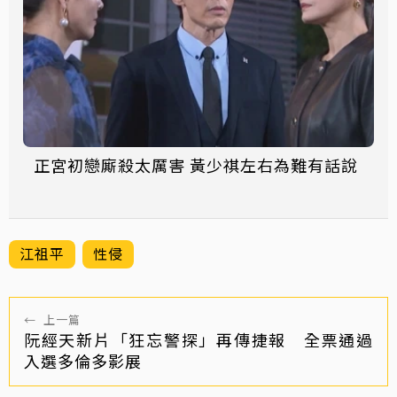
正宮初戀廝殺太厲害 黃少祺左右為難有話說
江祖平
性侵
←
上一篇
阮經天新片「狂忘警探」再傳捷報 全票通過
入選多倫多影展