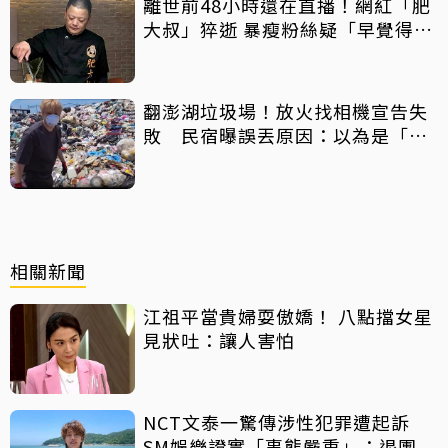
離世前48小時還在直播！網紅「肥
大叔」猝逝 暴瘦粉絲疑「早覺得不
對」
翻澎湖垃圾場！放火找相機宣告失
敗 民宿曝誤丟原因：以為是「按
摩棒」 喊話已和解勿出征
相關新聞
江祖平當貴婦耍傲嬌！ 八點擋女星
見狀吐：讓人害怕
NCT文泰一驚傳涉性犯罪遭起訴
SM娛樂證實「事態嚴重」：退團