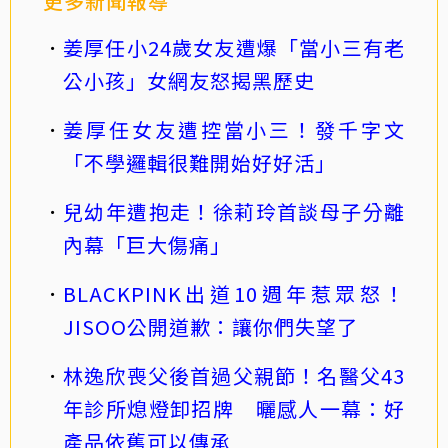
更多新聞報導
姜厚任小24歲女友遭爆「當小三有老
公小孩」女網友怒揭黑歷史
姜厚任女友遭控當小三！發千字文
「不學邏輯很難開始好好活」
兒幼年遭抱走！徐莉玲首談母子分離
內幕「巨大傷痛」
BLACKPINK出道10週年惹眾怒！
JISOO公開道歉：讓你們失望了
林逸欣喪父後首過父親節！名醫父43
年診所熄燈卸招牌 曬感人一幕：好
產品依舊可以傳承