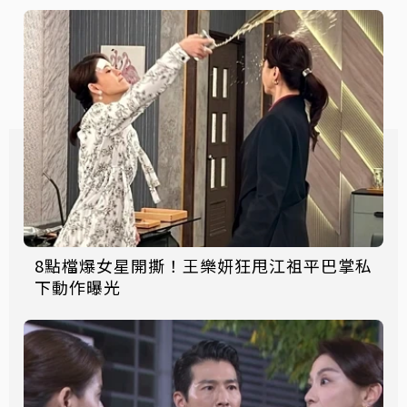
8點檔爆女星開撕！王樂妍狂甩江祖平巴掌私
下動作曝光