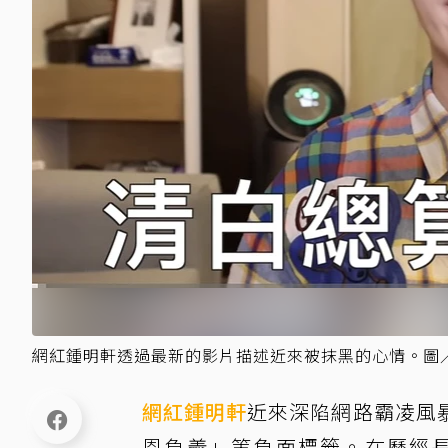
網紅鍾明軒透過最新的影片描述近來被抹黑的心情。圖／摘
網紅
鍾明軒
近來深陷網路霸凌風
恩負義」等負面標籤。在歷經