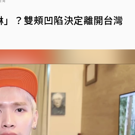
台灣
琳」？雙頰凹陷決定離開台灣