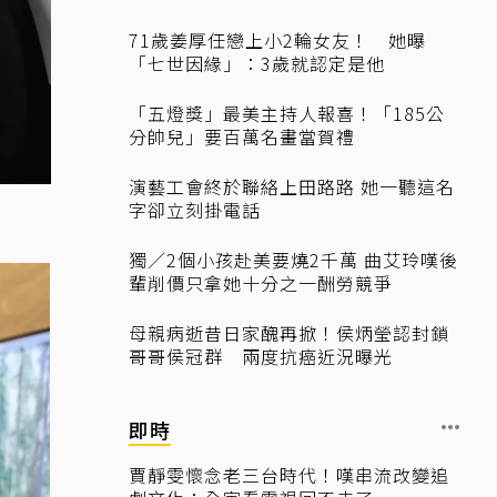
71歲姜厚任戀上小2輪女友！ 她曝
「七世因緣」：3歲就認定是他
「五燈獎」最美主持人報喜！「185公
分帥兒」要百萬名畫當賀禮
演藝工會終於聯絡上田路路 她一聽這名
字卻立刻掛電話
獨／2個小孩赴美要燒2千萬 曲艾玲嘆後
輩削價只拿她十分之一酬勞競爭
母親病逝昔日家醜再掀！侯炳瑩認封鎖
哥哥侯冠群 兩度抗癌近況曝光
即時
賈靜雯懷念老三台時代！嘆串流改變追