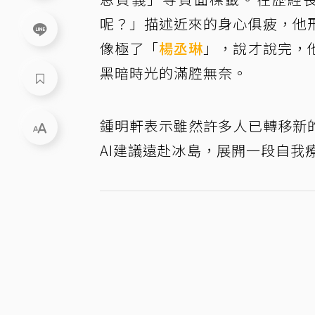
呢？」描述近來的身心俱疲，他
像極了「
楊丞琳
」，說才說完，
黑暗時光的滿腔無奈。
鍾明軒表示雖然許多人已轉移新
AI建議遠赴冰島，展開一段自我