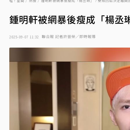
噓！星聞
熱搜
鍾明軒被網暴後瘦成「楊丞琳」？雙頰凹陷決定離開
鍾明軒被網暴後瘦成「楊丞
聯合報 記者許晉榮／即時報導
2025-09-07 11:32