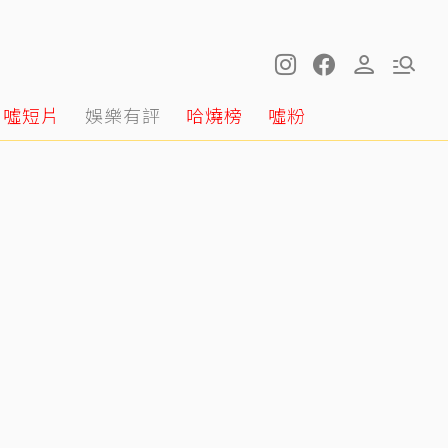
噓短片
娛樂有評
哈燒榜
噓粉