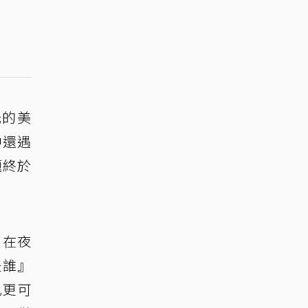
光的美
中還遇
題終於
，在夜
是誰』
咒更可