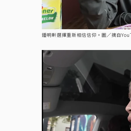
鍾明軒選擇重新相信信仰。圖／摘自YouT