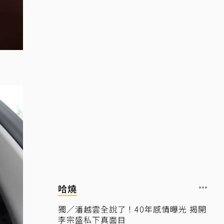
哈燒
獨／潘越雲全說了！40年感情曝光 揭開
李宗盛私下真面目