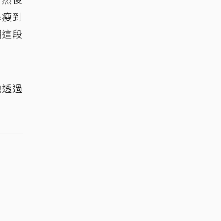
暴瘦到
嘲這段
他透過