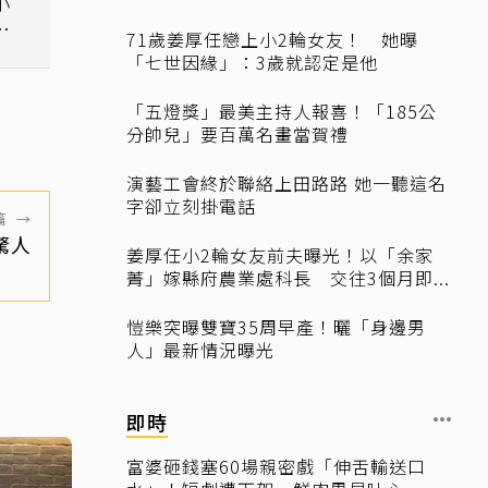
小
文
71歲姜厚任戀上小2輪女友！ 她曝
「七世因緣」：3歲就認定是他
「五燈獎」最美主持人報喜！「185公
分帥兒」要百萬名畫當賀禮
演藝工會終於聯絡上田路路 她一聽這名
字卻立刻掛電話
篇
→
驚人
姜厚任小2輪女友前夫曝光！以「余家
菁」嫁縣府農業處科長 交往3個月即...
愷樂突曝雙寶35周早產！曬「身邊男
人」最新情況曝光
即時
富婆砸錢塞60場親密戲「伸舌輸送口