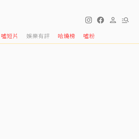
噓短片
娛樂有評
哈燒榜
噓粉