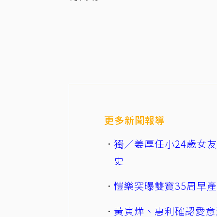
更多新聞報導
獨／姜厚任小24歲女
史
愷樂突曝雙寶35周早
黃寅燁、惠利確認愛意