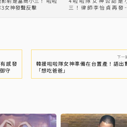
遭影射是富商小三！ 啦啦
4啦啦隊女神否認是
隊3女神發聲反擊
三！律師李怡貞再發
「不要再裝傻白甜」
下一
有感發
韓援啦啦隊女神準備在台置產！語出
找御守
「想吃爸爸」