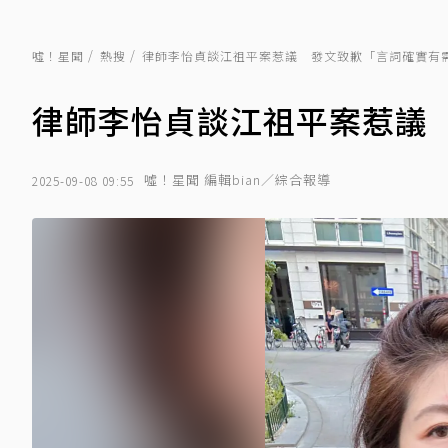
噓！星聞
熱搜
律師李怡貞談江祖平案惹議 發文致歉「言詞確實有
律師李怡貞談江祖平案惹議
噓！星聞 編輯bian／綜合報導
2025-09-08 09:55