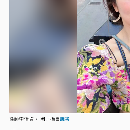
律師李怡貞。 圖／擷自
臉書