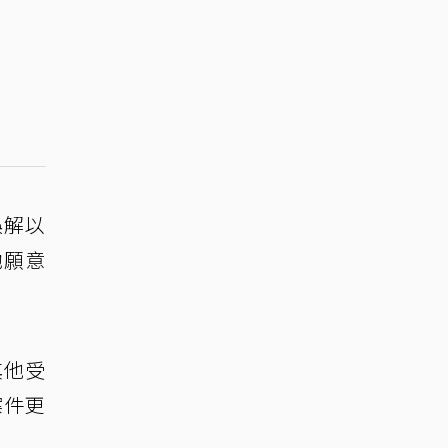
誤解以
她願意
其他受
案件更