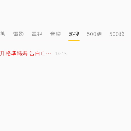
動態
電影
電視
音樂
熱搜
500齣
500歌
北影影后李亦捷父親節拋喜訊！曬產檢照升格準媽媽 告白亡父超感人
14:15