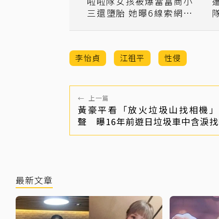
啦啦隊女孩被爆當富商小
三還墮胎 她曝6線索網瘋
猜
李怡貞
江祖平
性侵
←
上一篇
黃豪平看「放火垃圾山找相機」
聲 曝16年前遊日垃圾車中含淚
最新文章