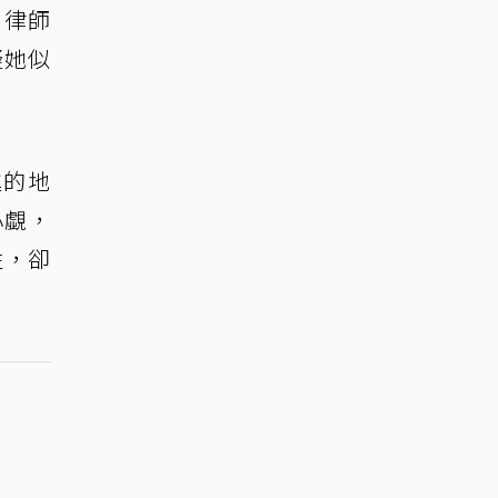
。律師
疑她似
進的地
小覷，
性，卻