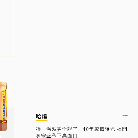
哈燒
獨／潘越雲全說了！40年感情曝光 揭開
李宗盛私下真面目