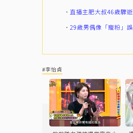
直播主肥大叔46歲驟
29歲男偶像「寵粉」
#李怡貞