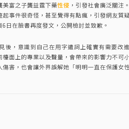
龔美富之子龔益霆下藥
性侵
，引發社會廣泛關注
整起事件很奇怪，甚至覺得有點瘋，引發網友質
貞6日在臉書再度發文，公開檢討並致歉。
見後，意識到自己在用字遣詞上確實有需要改
前檯面上的專業以及聲量，會帶來的影響力不可
人傷害，也會讓外界誤解她「明明一直在保護女