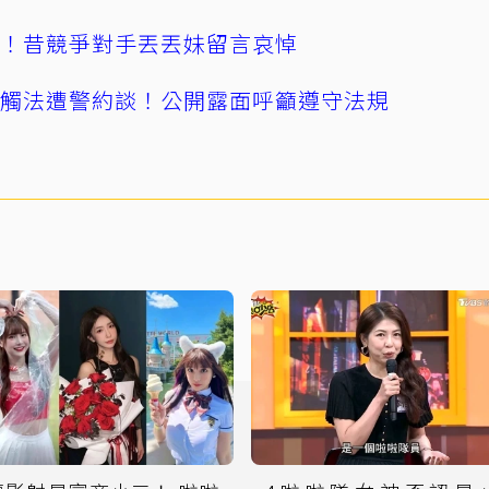
逝！昔競爭對手丟丟妹留言哀悼
誤觸法遭警約談！公開露面呼籲遵守法規