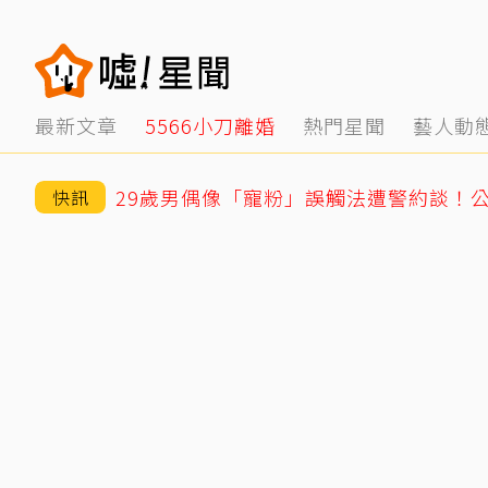
最新文章
5566小刀離婚
熱門星聞
藝人動
29歲男偶像「寵粉」誤觸法遭警約談！
快訊