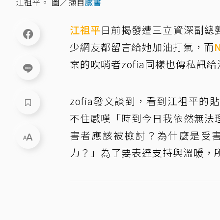
江祖平。 圖／擷自
臉書
江祖平
日前揭發遭三立資深副總
少網友都留言給她加油打氣，而
案的吹哨者zofia同樣也傳私訊
zofia發文談到，看到江祖平
不住感嘆「時到今日我依然無法
害者應該被檢討？為什麼是受
力？」為了要表達支持與溫暖，