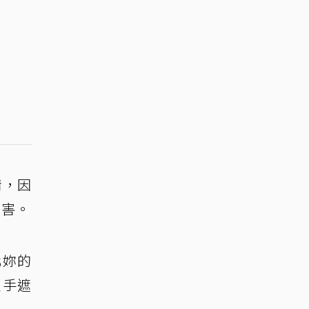
情，因
傷害。
化妳的
隻手遮