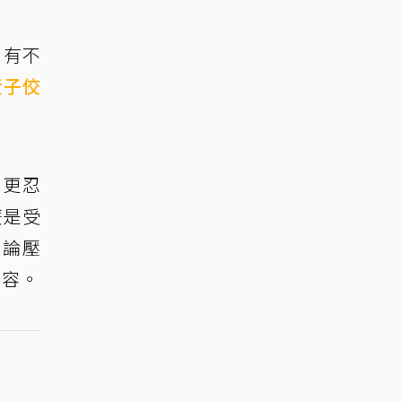
，有不
黃子佼
，更忍
麼是受
輿論壓
內容。