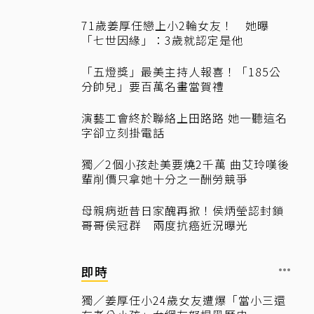
71歲姜厚任戀上小2輪女友！ 她曝
「七世因緣」：3歲就認定是他
「五燈獎」最美主持人報喜！「185公
分帥兒」要百萬名畫當賀禮
演藝工會終於聯絡上田路路 她一聽這名
字卻立刻掛電話
獨／2個小孩赴美要燒2千萬 曲艾玲嘆後
輩削價只拿她十分之一酬勞競爭
母親病逝昔日家醜再掀！侯炳瑩認封鎖
哥哥侯冠群 兩度抗癌近況曝光
即時
獨／姜厚任小24歲女友遭爆「當小三還