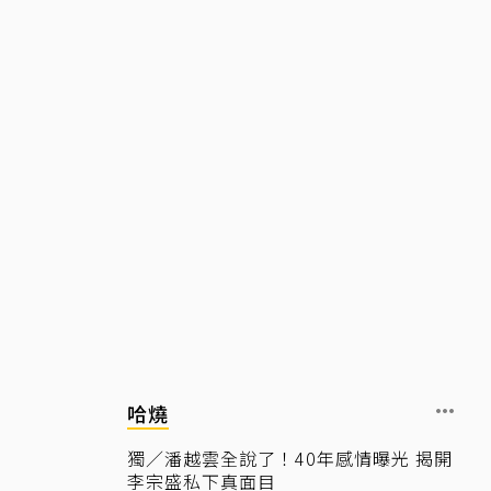
哈燒
獨／潘越雲全說了！40年感情曝光 揭開
李宗盛私下真面目