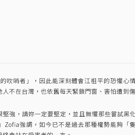
罪犯的吹哨者」，因此能深刻體會江祖平的恐懼心
她人不在台灣，也依舊每天緊鎖門窗、害怕遭到
很堅強，請妳一定要堅定，並且無懼那些嘗試黑
Zofia強調，如今已不是過去那種權勢能夠「
最終會站在受害者的一方。