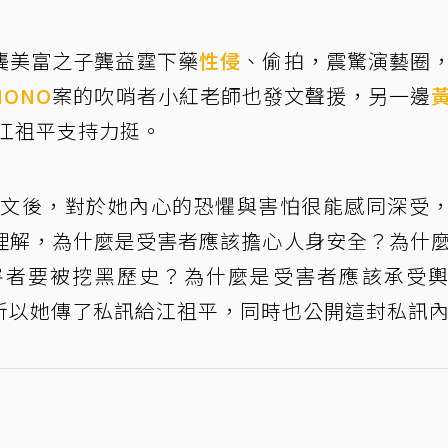
龔美富之子龔益霆下藥
性侵
、偷拍，震驚演藝圈
NONO
案的吹哨者小紅老師也發文聲援，另一邊
給江祖平支持力挺。
的貼文後，對於她內心的恐懼與害怕很能感同深受
理解，為什麼是受害者應該擔心人身安全？為什
害者要被挖黑歷史？為什麼是受害者應該承受
所以她傳了私訊給江祖平，同時也公開這封私訊