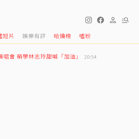
噓短片
娛樂有評
哈燒榜
噓粉
戰演唱會 萌學林志玲甜喊「加油」
20:54