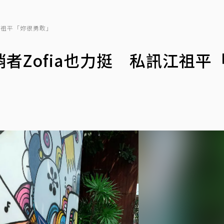
江祖平「妳很勇敢」
者Zofia也力挺 私訊江祖平