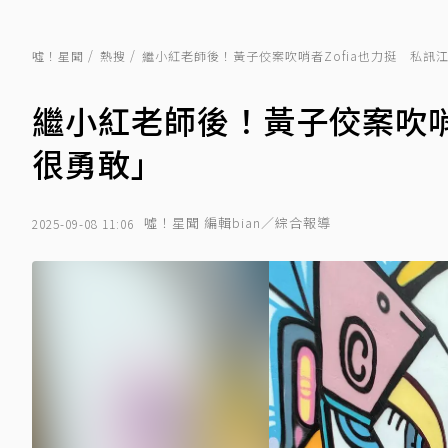
噓！星聞
熱搜
繼小紅老師後！黃子佼案吹哨者Zofia也力挺 私訊
繼小紅老師後！黃子佼案吹哨
很勇敢」
噓！星聞 編輯bian／綜合報導
2025-09-08 11:06