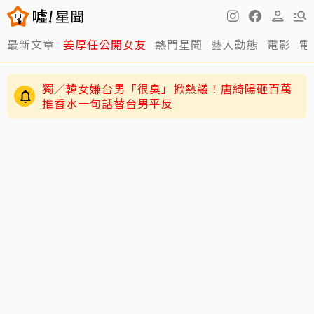
最新文章
姜厚任公開女友
熱門星聞
藝人動態
電影
電
獨／韓女嫌台男「很臭」掀熱議！唐綺陽砸百萬
推香水一句話替台男平反
黃明志二舅孤身死在新加坡！遺體一週後才被發
現 曝奉獻異鄉40年人生