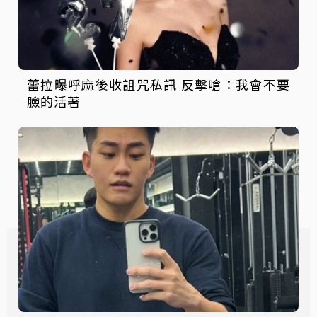
蕾拉曝呼麻後收詛咒私訊 反擊嗆：我會不要
臉的活著