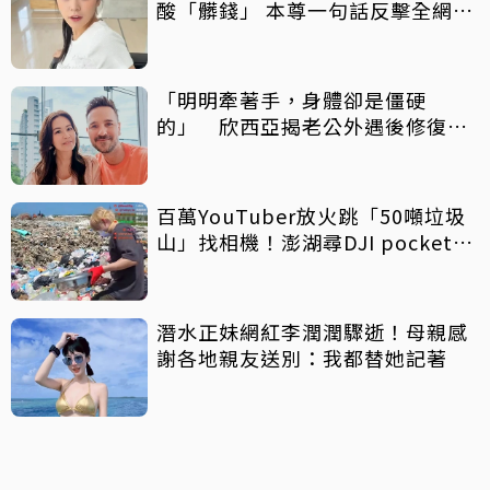
酸「髒錢」 本尊一句話反擊全網力
挺
「明明牽著手，身體卻是僵硬
的」 欣西亞揭老公外遇後修復真
相
百萬YouTuber放火跳「50噸垃圾
山」找相機！澎湖尋DJI pocket
4P 直播吸4000人集氣
潛水正妹網紅李潤潤驟逝！母親感
謝各地親友送別：我都替她記著