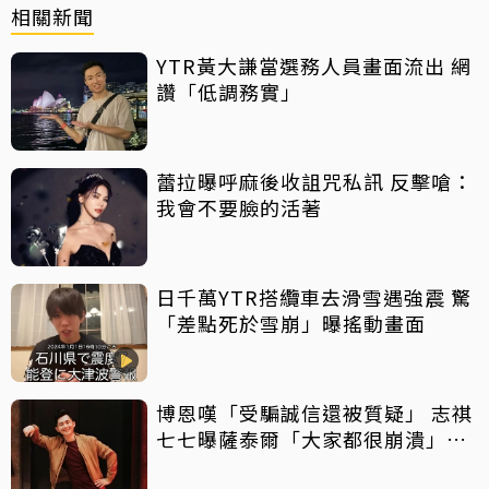
相關新聞
YTR黃大謙當選務人員畫面流出 網
讚「低調務實」
蕾拉曝呼麻後收詛咒私訊 反擊嗆：
我會不要臉的活著
日千萬YTR搭纜車去滑雪遇強震 驚
「差點死於雪崩」曝搖動畫面
博恩嘆「受騙誠信還被質疑」 志祺
七七曝薩泰爾「大家都很崩潰」：
他們是受害者