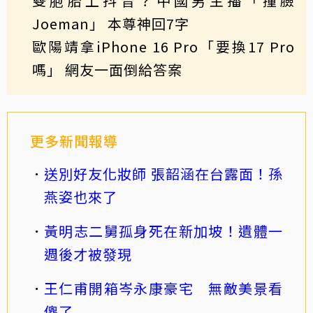
雙胞胎上抖音？中國男主播「撞臉
Joeman」 本尊神回7字
歐陽靖拿iPhone 16 Pro「要換17 Pro
嗎」 網友一面倒給答案
更多新聞報導
送別好友化妝師 張韶涵在台露面！孫
燕姿也來了
黃明志二舅孤身死在新加坡！遺體一
週後才被發現
王仁甫開箱岑永康豪宅 無敵美景看
傻了