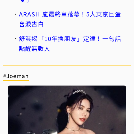
ARASHI嵐最終章落幕！5人東京巨蛋
含淚告白
舒淇揭「10年換朋友」定律！一句話
點醒無數人
#Joeman