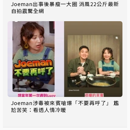
Joeman出事後暴瘦一大圈 消風22公斤最新
自拍震驚全網
Joeman涉毒被來賓嗆爆「不要再呼了」 尷
尬苦笑：看透人情冷暖