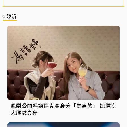
#陳沂
鳳梨公開馮語婷真實身分「是男的」 她邀摸
大腿驗真身