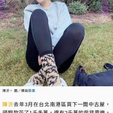
陳沂。 圖／擷自
臉書
陳沂
去年3月在台北南港區買下一間中古屋，
頭期款花了1千多萬，還有2千萬的房貸要繳，