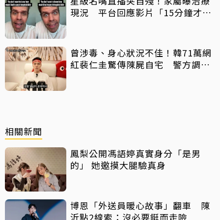
星級名嘴直播突自殘！家屬曝治療
現況 平台回應影片「15分鐘才下
架」原因
曾涉毒、身心狀況不佳！韓71萬網
紅裴仁圭驚傳陳屍自宅 警方調查
中
相關新聞
鳳梨公開馮語婷真實身分「是男
的」 她邀摸大腿驗真身
博恩「外送員暖心故事」翻車 陳
沂點2線索：沒必要鋌而走險