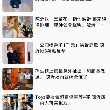
陳沂送「黑菊花」指他濫訴 鄭家純
律師曬「律師公會聲明」澄清：告
的就只有某人
「公司帳戶多1千元」挨告詐欺 陳
沂揪3疑點反擊
孫生槓上館長意外扯出「和館長做
過」 陳沂揭內幕網全傻了
Toyz要提告超哥傷害等4罪 陳沂酸
「兩人可當獄友」