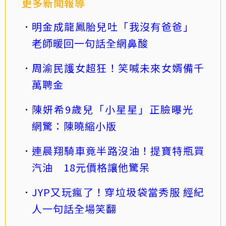
更多新聞報導
明金成龍鳳胎兒吐「我沒有爸爸」
老師暖回一句話全網鼻酸
周渝民護女超狂！笑喊未來女婿備千
萬聘金
陳妍希9歲兒「小星星」正臉曝光
網驚：陳曉縮小版
連晨翔騎車竟半路沒油！提寶特瓶買
汽油 18元價格讓他驚呆
JYP又玩瘋了！穿垃圾袋當秀服 經紀
人一句話全場笑翻