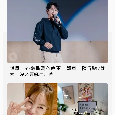
博恩「外送員暖心故事」翻車 陳沂點2線
索：沒必要鋌而走險