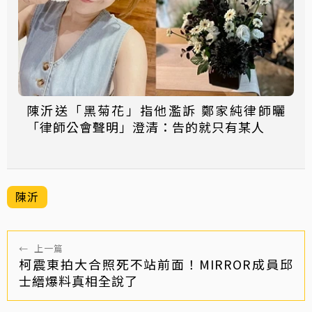
陳沂送「黑菊花」指他濫訴 鄭家純律師曬
「律師公會聲明」澄清：告的就只有某人
陳沂
←
上一篇
柯震東拍大合照死不站前面！MIRROR成員邱
士縉爆料真相全說了