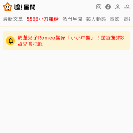
最新文章
5566小刀離婚
熱門星聞
藝人動態
電影
電
周董兒子Romeo變身「小小中醫」！昆凌驚爆8
歲兒會把脈