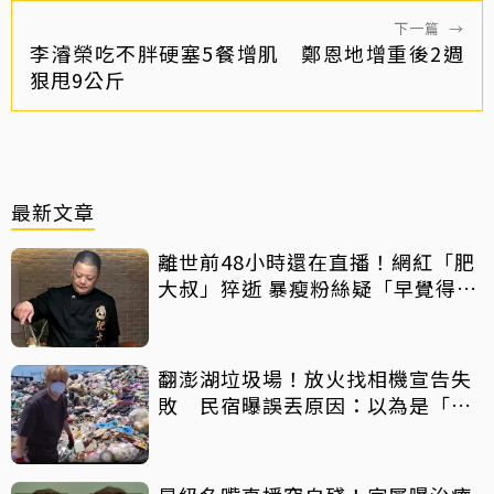
下一篇
→
李濬榮吃不胖硬塞5餐增肌 鄭恩地增重後2週
狠甩9公斤
最新文章
離世前48小時還在直播！網紅「肥
大叔」猝逝 暴瘦粉絲疑「早覺得不
對」
翻澎湖垃圾場！放火找相機宣告失
敗 民宿曝誤丟原因：以為是「按
摩棒」 喊話已和解勿出征