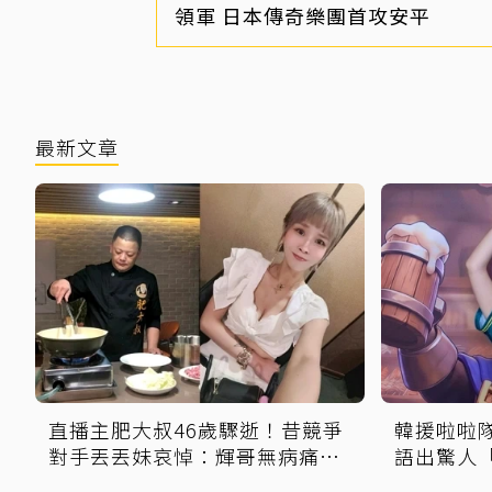
領軍 日本傳奇樂團首攻安平
最新文章
直播主肥大叔46歲驟逝！昔競爭
韓援啦啦
對手丟丟妹哀悼：輝哥無病痛一
語出驚人
路好走