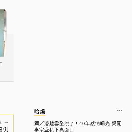
T
萬
哈燒
篇
→
獨／潘越雲全說了！40年感情曝光 揭開
級側
李宗盛私下真面目