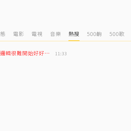
動態
電影
電視
音樂
熱搜
500齣
500歌
遭控當小三！姜厚任女友發千字文「不學邏輯很難開始好好活」
11:33