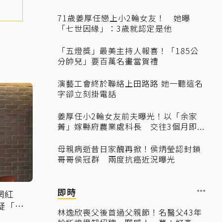
71歲姜厚任戀上小2輪女友！ 她曝
「七世因緣」：3歲就認定是他
「五燈獎」最美主持人報喜！「185公
分帥兒」要百萬名畫當賀禮
演藝工會終於聯絡上田路路 她一聽這名
字卻立刻掛電話
姜厚任小2輪女友前夫曝光！以「余家
菁」嫁縣府農業處科長 交往3個月即...
母親病逝昔日家醜再掀！侯炳瑩認封鎖
哥哥侯冠群 兩度抗癌近況曝光
即時
網紅
疑「早
林逸欣喪父後首過父親節！名醫父43年