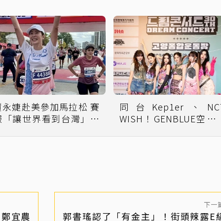
賈永婕赴美參加馬拉松 賽
同台Kep1er、NC
服「讓世界看到台灣」網
WISH！GENBLUE空降
讚： 賈董100分
人舞台報喜訊
下一
、鄭宜農
郭書瑤認了「有金主」！街頭辣露E