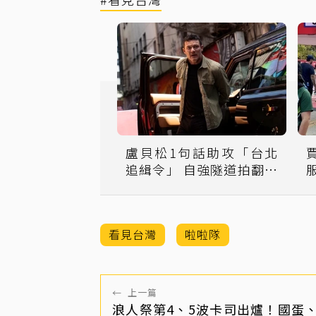
盧貝松1句話助攻「台北
追緝令」 自強隧道拍翻車
創紀錄
看見台灣
啦啦隊
←
上一篇
浪人祭第4、5波卡司出爐！國蛋