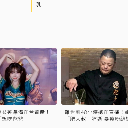
乳
隊女神準備在台置產！
離世前48小時還在直播！
「想吃爸爸」
「肥大叔」猝逝 暴瘦粉絲
覺得不對」