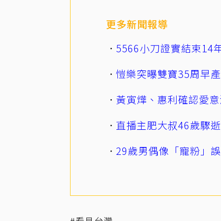
更多新聞報導
5566小刀證實結束1
愷樂突曝雙寶35周早
黃寅燁、惠利確認愛意
直播主肥大叔46歲驟
29歲男偶像「寵粉」
#看見台灣