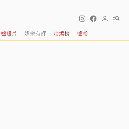
噓短片
娛樂有評
哈燒榜
噓粉