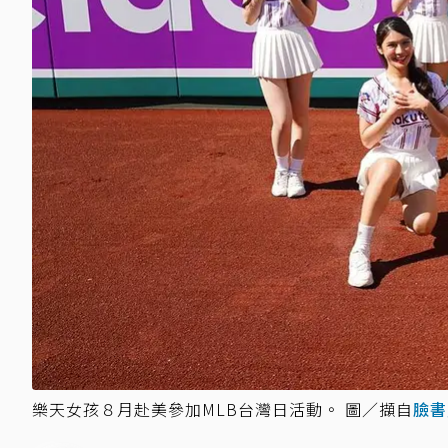
樂天女孩８月赴美參加MLB台灣日活動。 圖／擷自
臉書／