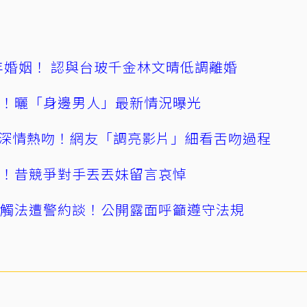
4年婚姻！ 認與台玻千金林文晴低調離婚
產！曬「身邊男人」最新情況曝光
深情熱吻！網友「調亮影片」細看舌吻過程
逝！昔競爭對手丟丟妹留言哀悼
誤觸法遭警約談！公開露面呼籲遵守法規