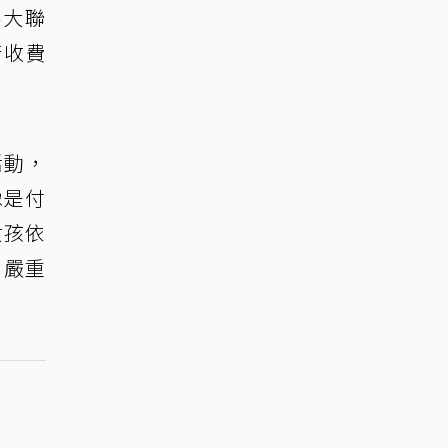
棒大聯
行收費
活動，
像是付
女孩依
，嚴重