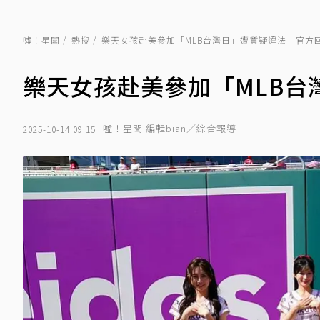
噓！星聞
熱搜
樂天女孩赴美參加「MLB台灣日」遭質疑違法 官方
樂天女孩赴美參加「MLB台
噓！星聞 編輯bian／綜合報導
2025-10-14 09:15