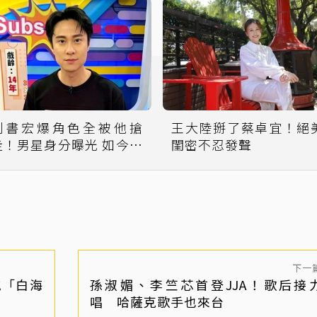
劉書宏爆角色全被他搶
王大陸掰了蔡卓宜！絕
！男星身分曝光 如今已
閨密不忍發聲
是A咖
下一
喊「白海
孫淑媚、李竺芯首登JJA！歌后接
唱 哈薩克歌手也來台