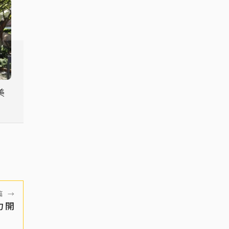
美
篇
→
力開