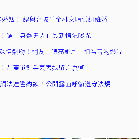
4年婚姻！ 認與台玻千金林文晴低調離婚
產！曬「身邊男人」最新情況曝光
深情熱吻！網友「調亮影片」細看舌吻過程
逝！昔競爭對手丟丟妹留言哀悼
誤觸法遭警約談！公開露面呼籲遵守法規