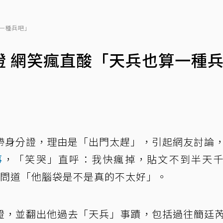
一種兵吧」
證 網笑瘋直酸「天兵也算一種
帶身分證，理由是「出門太趕」，引起網友討論
事
，「笑哭」直呼：我快瘋掉，貼文不到半天
眼問道「他腦袋是不是真的不太好」。
證，並翻出他過去「天兵」事蹟，包括過往簡廷