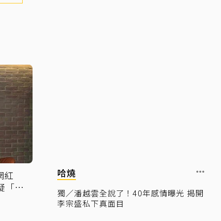
哈燒
網紅
疑「早
獨／潘越雲全說了！40年感情曝光 揭開
李宗盛私下真面目