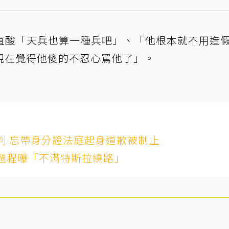
直酸「天兵也算一種兵吧」、「他根本就不用造
現在覺得他傻的不忍心罵他了」。
判 忘帶身分證法庭起身道歉被制止
過程曝「不滿特斯拉繞路」