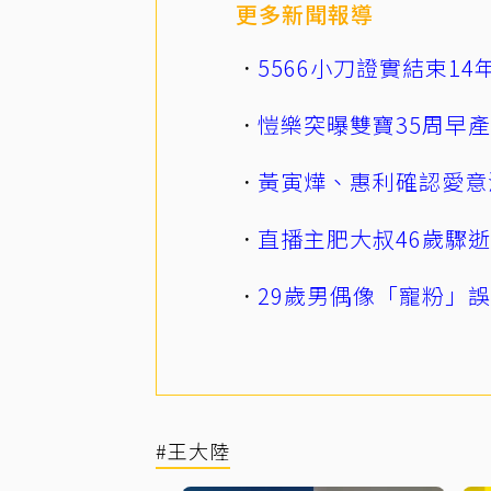
更多新聞報導
5566小刀證實結束1
愷樂突曝雙寶35周早
黃寅燁、惠利確認愛意
直播主肥大叔46歲驟
29歲男偶像「寵粉」
#王大陸