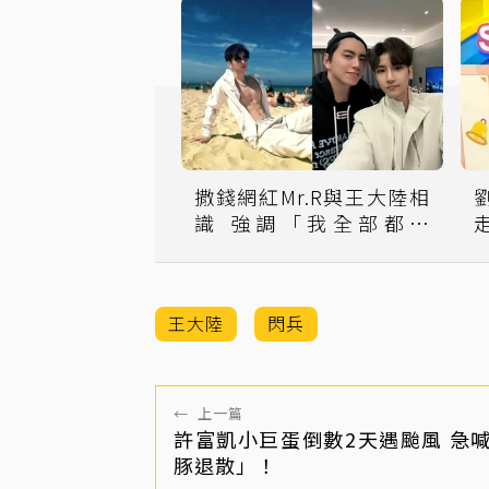
撒錢網紅Mr.R與王大陸相
識 強調「我全部都真
走
鈔」：還會繼續發
王大陸
閃兵
←
上一篇
許富凱小巨蛋倒數2天遇颱風 急
豚退散」！