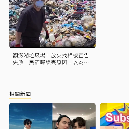
翻澎湖垃圾場！放火找相機宣告
失敗 民宿曝誤丟原因：以為是
「按摩棒」 喊話已和解勿出征
相關新聞