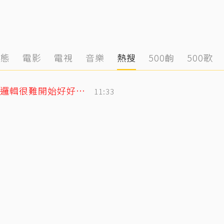
動態
電影
電視
音樂
熱搜
500齣
500歌
遭控當小三！姜厚任女友發千字文「不學邏輯很難開始好好活」
11:33