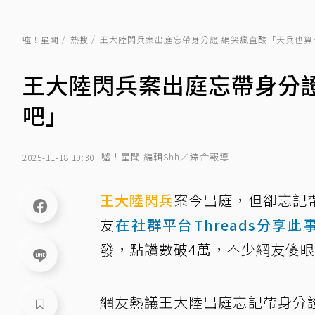
噓！星聞
熱搜
王大陸閃兵案出庭忘帶身分證 網笑瘋直酸「天兵也算
王大陸閃兵案出庭忘帶身分
吧」
噓！星聞 編輯Shh／綜合報導
2025-11-18 19:30
王大陸
閃兵
案今出庭，但卻忘記
友
在社群平台Threads分享此
發，點讚數破4萬，不少網友傻
網友熱議王大陸出庭忘記帶身分