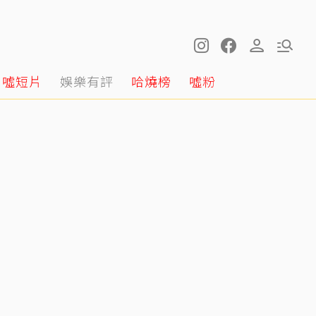
噓短片
娛樂有評
哈燒榜
噓粉