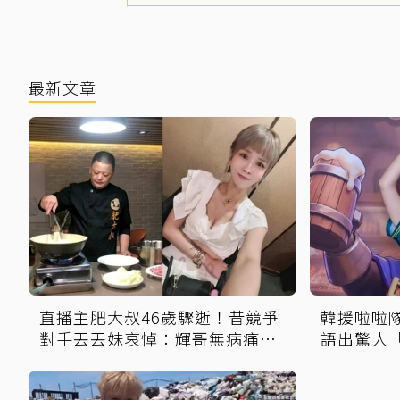
最新文章
直播主肥大叔46歲驟逝！昔競爭
韓援啦啦
對手丟丟妹哀悼：輝哥無病痛一
語出驚人
路好走