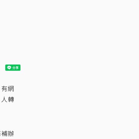
兵
，有網
千人轉
芮補辦