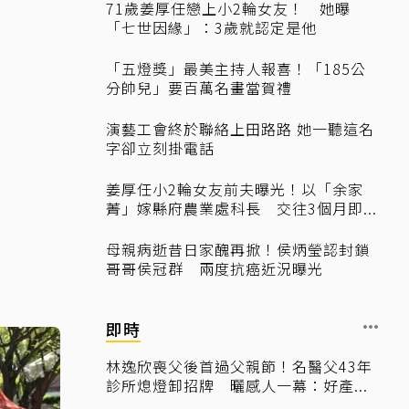
71歲姜厚任戀上小2輪女友！ 她曝
「七世因緣」：3歲就認定是他
「五燈獎」最美主持人報喜！「185公
分帥兒」要百萬名畫當賀禮
演藝工會終於聯絡上田路路 她一聽這名
字卻立刻掛電話
姜厚任小2輪女友前夫曝光！以「余家
菁」嫁縣府農業處科長 交往3個月即...
母親病逝昔日家醜再掀！侯炳瑩認封鎖
哥哥侯冠群 兩度抗癌近況曝光
即時
林逸欣喪父後首過父親節！名醫父43年
診所熄燈卸招牌 曬感人一幕：好產...