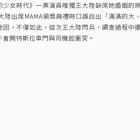
的少女時代》一票演員唯獨王大陸缺席她婚姻的
王大陸出席MAMA頒獎典禮時口誤說出「滿滿的大
迷因，不僅如此，這次王大陸閃兵，調查過程中
不會開特斯拉車門與司機起衝突。