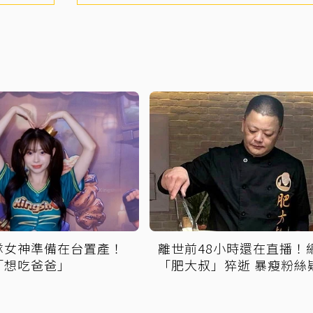
隊女神準備在台置產！
離世前48小時還在直播！
「想吃爸爸」
「肥大叔」猝逝 暴瘦粉絲
覺得不對」