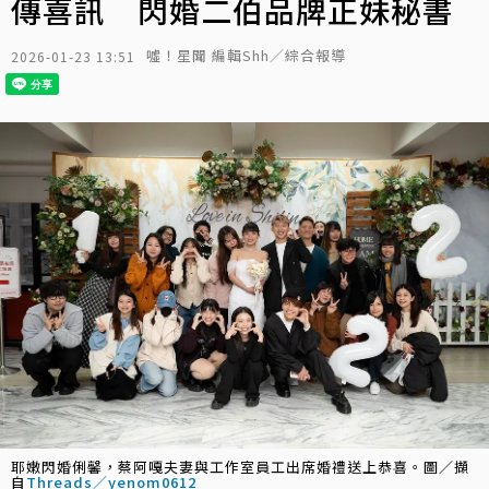
傳喜訊 閃婚二伯品牌正妹秘書
噓！星聞 編輯Shh／綜合報導
2026-01-23 13:51
耶嫩閃婚俐馨，蔡阿嘎夫妻與工作室員工出席婚禮送上恭喜。圖／擷
自
Threads／yenom0612