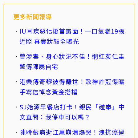
更多新聞報導
IU耳疾惡化後首露面！一口氣曬19張
近照 真實狀態全曝光
曾涉毒、身心狀況不佳！網紅裴仁圭
驚傳陳屍自宅
港樂傳奇黎彼得離世！歌神許冠傑曬
手寫信悼念黃金搭檔
SJ始源早餐店打卡！親民「碰拳」中
文直問：我停車可以嗎？
陳聆薇病逝江蕙崩潰爆哭！洩抗癌過