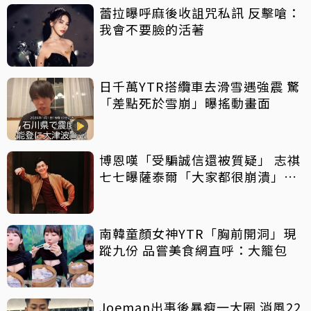
蕾拉曝呼麻後收詛咒私訊 反擊嗆：
我會不要臉的活著
日千萬YTR搭纜車去滑雪遇強震 驚
「差點死於雪崩」曝搖動畫面
博恩嘆「受騙誠信還被質疑」 志祺
七七曝薩泰爾「大家都很崩潰」：
他們是受害者
南韓童顏女神YTR「胸前開洞」現
蹤九份 品嘗美食網直呼：大籠包
Joeman出事後暴瘦一大圈 消風22