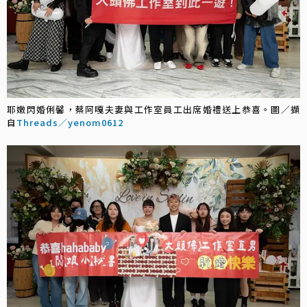
耶嫩閃婚俐馨，蔡阿嘎夫妻與工作室員工出席婚禮送上恭喜。圖／擷
自
Threads／yenom0612