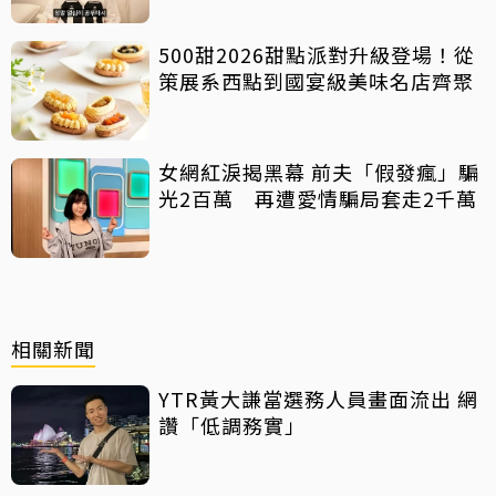
500甜2026甜點派對升級登場！從
策展系西點到國宴級美味名店齊聚
女網紅淚揭黑幕 前夫「假發瘋」騙
光2百萬 再遭愛情騙局套走2千萬
相關新聞
YTR黃大謙當選務人員畫面流出 網
讚「低調務實」