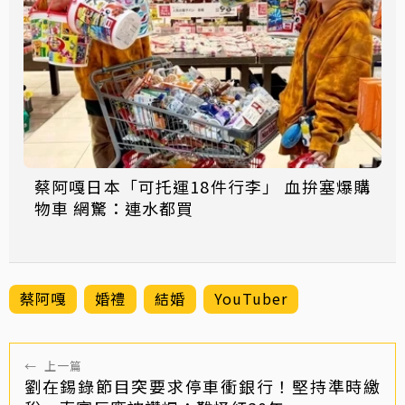
蔡阿嘎日本「可托運18件行李」 血拚塞爆購
物車 網驚：連水都買
蔡阿嘎
婚禮
結婚
YouTuber
←
上一篇
劉在錫錄節目突要求停車衝銀行！堅持準時繳