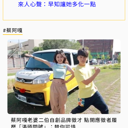
來人心聲：早知讓她多化一點
#蔡阿嘎
蔡阿嘎老婆二伯自創品牌徵才 點開應徵者履
歷「滿頭問號」：替你可惜