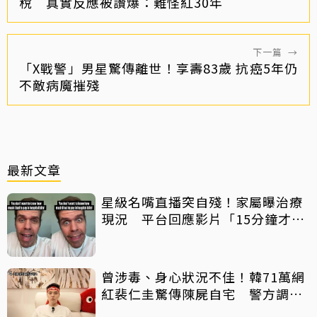
稅 真實反應被讚爆：難怪紅30年
下一篇
→
「X戰警」男星驚傳離世！享壽83歲 抗癌5年仍
不敵病魔摧殘
最新文章
星級名嘴直播突自殘！家屬曝治療
現況 平台回應影片「15分鐘才下
架」原因
曾涉毒、身心狀況不佳！韓71萬網
紅裴仁圭驚傳陳屍自宅 警方調查
中