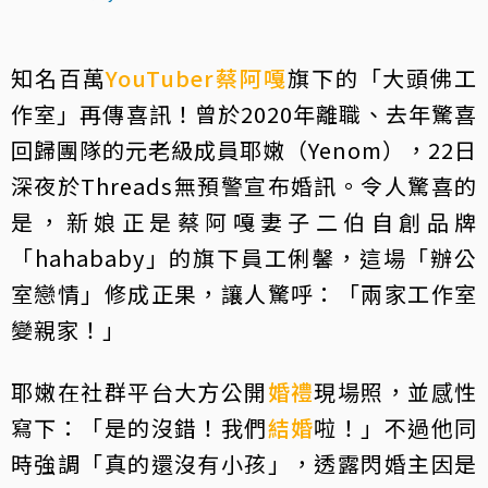
知名百萬
YouTuber
蔡阿嘎
旗下的「大頭佛工
作室」再傳喜訊！曾於2020年離職、去年驚喜
回歸團隊的元老級成員耶嫩（Yenom），22日
深夜於Threads無預警宣布婚訊。令人驚喜的
是，新娘正是蔡阿嘎妻子二伯自創品牌
「hahababy」的旗下員工俐馨，這場「辦公
室戀情」修成正果，讓人驚呼：「兩家工作室
變親家！」
耶嫩在社群平台大方公開
婚禮
現場照，並感性
寫下：「是的沒錯！我們
結婚
啦！」不過他同
時強調「真的還沒有小孩」，透露閃婚主因是